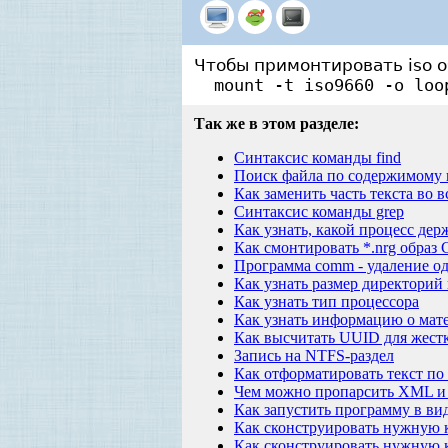
Чтобы примонтировать iso о
mount -t iso9660 -o loo
Так же в этом разделе:
Синтаксис команды find
Поиск файла по содержимому 
Как заменить часть текста во 
Синтаксис команды grep
Как узнать, какой процесс де
Как смонтировать *.nrg образ
Программа comm - удаление од
Как узнать размер директорий
Как узнать тип процессора
Как узнать информацию о мат
Как высчитать UUID для жестк
Запись на NTFS-раздел
Как отформатировать текст п
Чем можно пропарсить XML и 
Как запустить программу в ви
Как сконструировать нужную 
Как сконструировать нужную к