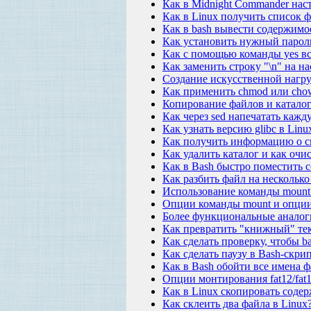
Как в Midnight Commander наст
Как в Linux получить список 
Как в bash вывести содержимо
Как установить нужный пароль
Как с помощью команды yes вс
Как заменить строку "\n" на н
Создание искусственной нагру
Как применить chmod или cho
Копирование файлов и каталог
Как через sed напечатать каж
Как узнать версию glibc в Linu
Как получить информацию о си
Как удалить каталог и как очис
Как в Bash быстро поместить 
Как разбить файл на несколько 
Использование команды mount
Опции команды mount и опци
Более функциональные аналоги 
Как превратить "книжный" текс
Как сделать проверку, чтобы b
Как сделать паузу в Bash-скри
Как в Bash обойти все имена 
Опции монтирования fat12/fat
Как в Linux скопировать содер
Как склеить два файла в Linux