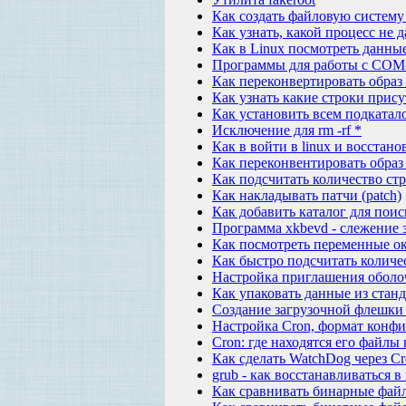
Как создать файловую систему
Как узнать, какой процесс не 
Как в Linux посмотреть данн
Программы для работы с COM-
Как переконвертировать образ 
Как узнать какие строки прису
Как установить всем подкатал
Исключение для rm -rf *
Как в войти в linux и восстано
Как переконвентировать образ *
Как подсчитать количество стр
Как накладывать патчи (patch)
Как добавить каталог для пои
Программа xkbevd - слежение 
Как посмотреть переменные о
Как быстро подсчитать количе
Настройка приглашения оболо
Как упаковать данные из станд
Создание загрузочной флешки
Настройка Cron, формат конф
Cron: где находятся его файлы
Как сделать WatchDog через Сr
grub - как восстанавливаться в
Как сравнивать бинарные файл