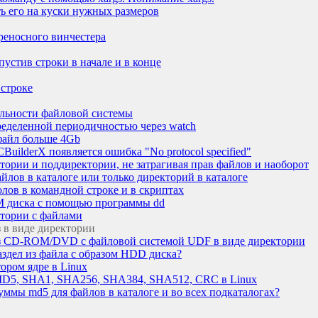
ть его на куски нужных размеров
еносного винчестера
пустив строки в начале и в конце
 строке
ельности файловой системы
ределенной периодичностью через watch
файл больше 4Gb
CBuilderX появляется ошибка "No protocol specified"
тории и поддиректории, не затрагивая прав файлов и наоборот
йлов в каталоге или только директорий в каталоге
лов в командной строке и в скриптах
M диска с помощью программы dd
ктории с файлами
 в виде директории
аз CD-ROM/DVD с файловой системой UDF в виде директории
аздел из файла с образом HDD диска?
ором ядре в Linux
MD5, SHA1, SHA256, SHA384, SHA512, CRC в Linux
уммы md5 для файлов в каталоге и во всех подкаталогах?