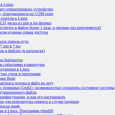
 в Linux
дает отмонтировать устройство
ые, передающиеся на COM порт
портом в Linux
CD диска из img в iso формат
тствуют в файле более 1 раза, и сколько раз повторяются?
огам нужные права доступа
вить пароль рута
.ngr в *.iso
ок в файлах (в каталогах)
ска библиотек
за событиями клавиатуры
кружения в Linux
ство строк в программе
чки Bash
артного потока в файл на лету
 с помощью Grub2 с возможностью сохранять состояние системы
игурационного файла
 конфигурации, и как его настраивать
on для перезапуска сервиса в случае падения
 rescue mode
ы в Linux. Программа vbindiff