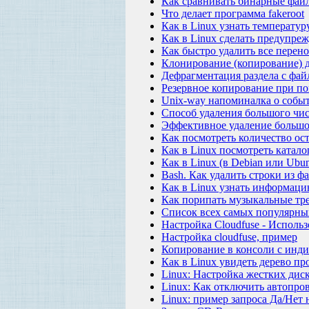
Как сравнивать бинарные файл
Что делает программа fakeroot
Как в Linux узнать температур
Как в Linux сделать предупр
Как быстро удалить все перено
Клонирование (копирование) 
Дефрагментация раздела с фай
Резервное копирование при по
Unix-way напоминалка о собы
Способ удаления большого чис
Эффективное удаление большог
Как посмотреть количество ос
Как в Linux посмотреть катал
Как в Linux (в Debian или Ubu
Bash. Как удалить строки из ф
Как в Linux узнать информаци
Как порипать музыкальные тр
Список всех самых популярны
Настройка Cloudfuse - Использ
Настройка cloudfuse, пример
Копирование в консоли с инди
Как в Linux увидеть дерево пр
Linux: Настройка жестких диск
Linux: Как отключить автопро
Linux: пример запроса Да/Нет 