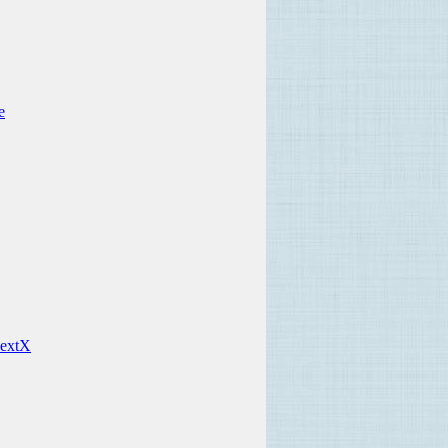
е
 extX