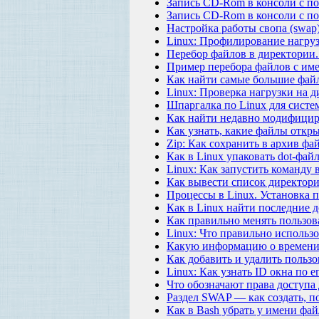
Запись CD-Rom в консоли с п
Запись CD-Rom в консоли с 
Настройка работы свопа (swap)
Linux: Профилирование нагрузк
Перебор файлов в директории.
Пример перебора файлов с им
Как найти самые большие файлы
Linux: Проверка нагрузки на д
Шпаргалка по Linux для систе
Как найти недавно модифицир
Как узнать, какие файлы откр
Zip: Как сохранить в архив фа
Как в Linux упаковать dot-фай
Linux: Как запустить команду 
Как вывести список директори
Процессы в Linux. Установка пр
Как в Linux найти последние 
Как правильно менять пользов
Linux: Что правильно использо
Какую информацию о времени 
Как добавить и удалить пользо
Linux: Как узнать ID окна по е
Что обозначают права доступа 
Раздел SWAP — как создать, п
Как в Bash убрать у имени фа