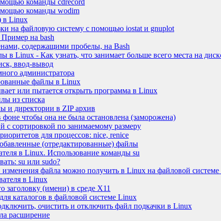
омощью команды cdrecord
помощью команды wodim
 в Linux
и на файловую систему с помощью iostat и gnuplot
 Пример на bash
енами, содержащими пробелы, на Bash
 в Linux - Как узнать, что занимает больше всего места на диск
иск, ввод-вывод
много администратора
ованные файлы в Linux
ывает или пытается открыть программа в Linux
йлы из списка
лы и директории в ZIP архив
в фоне чтобы она не была остановлена (заморожена)
й с сортировкой по занимаемому размеру
иоритетов для процессов: nice, renice
добавленные (отредактированные) файлы
ателя в Linux. Использование команды su
вать: su или sudo?
изменения файла можно получить в Linux на файловой системе
вателя в Linux
го заголовку (имени) в среде X11
для каталогов в файловой системе Linux
одключить, очистить и отключить файл подкачки в Linux
йла расширение