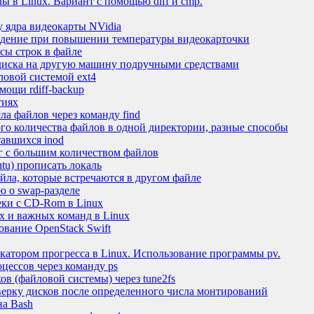
ы в Linux. Вариант с помощью diff и cmp.
у ядра видеокарты NVidia
еждение при повышении температуры видеокарточки
сы строк в файле
диска на другую машину подручными средствами
ловой системой ext4
мощи rdiff-backup
тиях
ла файлов через команду find
о количества файлов в одной директории, разные способы
тавшихся inod
ог с большим количеством файлов
ntu) прописать локаль
айла, которые встречаются в другом файле
ю о swap-разделе
еки с CD-Rom в Linux
х и важных команд в Linux
ование OpenStack Swift
катором прогресса в Linux. Использование программы pv.
оцессов через команду ps
ов (файловой системы) через tune2fs
верку дисков после определенного числа монтирований
на Bash