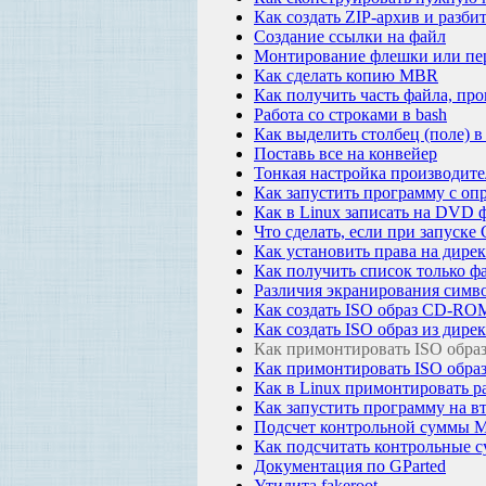
Как создать ZIP-архив и разби
Создание ссылки на файл
Монтирование флешки или пер
Как сделать копию MBR
Как получить часть файла, про
Работа со строками в bash
Как выделить столбец (поле) в
Поставь все на конвейер
Тонкая настройка производит
Как запустить программу с оп
Как в Linux записать на DVD 
Что сделать, если при запуске 
Как установить права на дирек
Как получить список только фа
Различия экранирования симво
Как создать ISO образ CD-RO
Как создать ISO образ из дире
Как примонтировать ISO образ
Как примонтировать ISO обр
Как в Linux примонтировать р
Как запустить программу на вт
Подсчет контрольной суммы 
Как подсчитать контрольные с
Документация по GParted
Утилита fakeroot