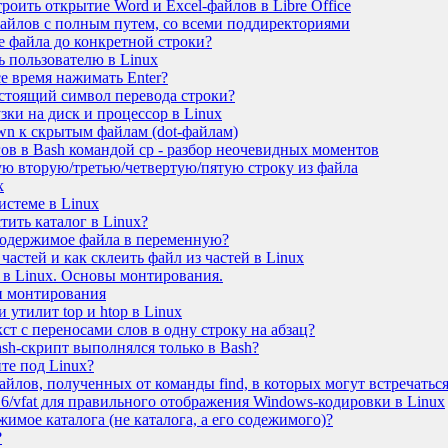
роить открытие Word и Excel-файлов в Libre Office
файлов с полным путем, со всеми поддиректориями
е файла до конкретной строки?
 пользователю в Linux
е время нажимать Enter?
астоящий символ перевода строки?
зки на диск и процессор в Linux
wn к скрытым файлам (dot-файлам)
ов в Bash командой cp - разбор неочевидных моментов
дую вторую/третью/четвертую/пятую строку из файла
x
стеме в Linux
тить каталог в Linux?
содержимое файла в переменную?
частей и как склеить файл из частей в Linux
 в Linux. Основы монтирования.
и монтирования
утилит top и htop в Linux
т с переносами слов в одну строку на абзац?
ash-скрипт выполнялся только в Bash?
пте под Linux?
файлов, полученных от команды find, в которых могут встречать
16/vfat для правильного отображения Windows-кодировки в Linux
жимое каталога (не каталога, а его содежимого)?
?