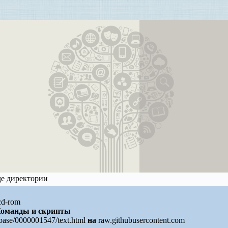
де директории
 cd-rom
оманды и скрипты
/base/0000001547/text.html
на
raw.githubusercontent.com