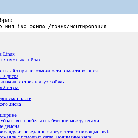
браз:
p имя_iso_файла /точка/монтирования
в Linux
всех нужных файлах
ржит файл при невозможности отмонтирования
 CD-диска
инаковых строк в двух файлах
 в Линукс
еринской плате
ого диска
о ширине
убрать все пробелы и табуляции между тегами
де демона
команду из переданных аргументов с помощью awk
оманду с помощью xargs. Понимание xargs.