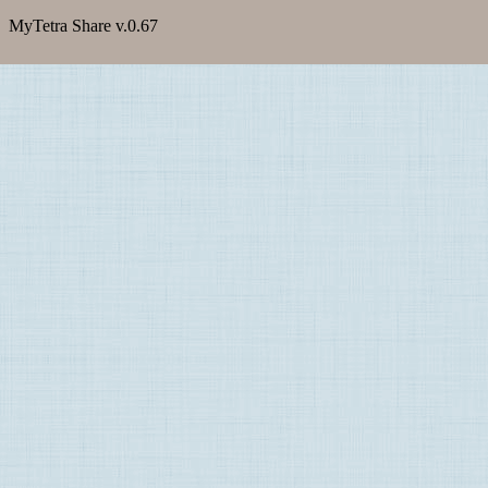
MyTetra Share v.0.67