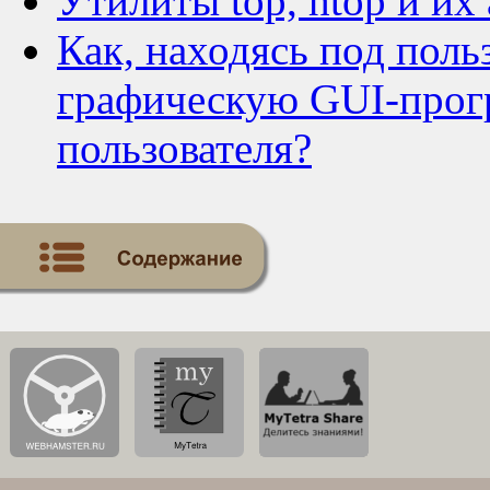
Утилиты top, htop и их
Как, находясь под польз
графическую GUI-прог
пользователя?