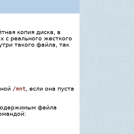
тная копия диска, в
х с реального жесткого
утри такого файла, так
тной
/mnt
, если она пуста
с содержимым файла
командой: