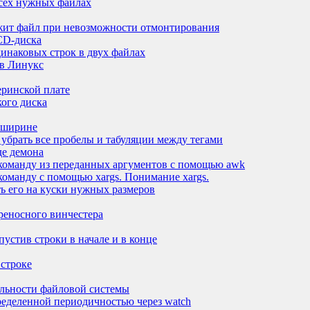
всех нужных файлах
ржит файл при невозможности отмонтирования
 CD-диска
инаковых строк в двух файлах
 в Линукс
еринской плате
ого диска
о ширине
убрать все пробелы и табуляции между тегами
де демона
команду из переданных аргументов с помощью awk
оманду с помощью xargs. Понимание xargs.
ть его на куски нужных размеров
еносного винчестера
пустив строки в начале и в конце
 строке
ельности файловой системы
ределенной периодичностью через watch