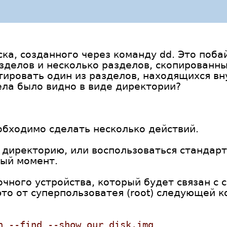
ка, созданного через команду dd. Это побай
зделов и несколько разделов, скопированны
ировать один из разделов, находящихся вн
ла было видно в виде директории?
обходимо сделать несколько действий.
ю директорию, или воспользоваться стандар
ный момент.
очного устройства, который будет связан 
это от суперпользоватея (root) следующей 
n --find --show our_disk.img