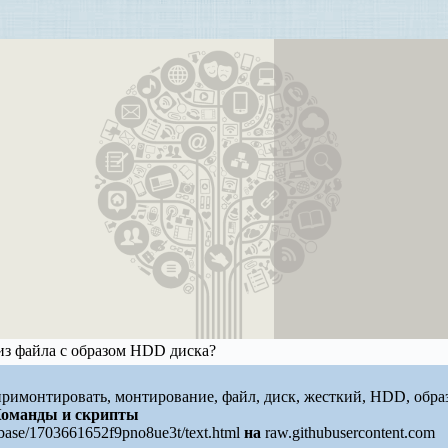
из файла с образом HDD диска?
 примонтировать, монтирование, файл, диск, жесткий, HDD, образ
оманды и скрипты
/base/1703661652f9pno8ue3t/text.html
на
raw.githubusercontent.com