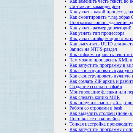
Как заменить часть текста во 
Синтаксис команды grep
Как узнать, какой процесс де
Как смонтировать *.nrg образ
Программа comm - удаление од
Как узнать размер директорий
Как узнать тип процессора
Как узнать информацию о мат
Как высчитать UUID для жестк
Запись на NTFS-раздел
Как отформатировать текст п
Чем можно пропарсить XML и 
Как запустить программу в ви
Как сконструировать нужную 
Как сконструировать нужную к
Как создать ZIP-архив и разби
Создание ссылки на файл
Монтирование флешки или пер
Как сделать копию MBR
Как получить часть файла, про
Работа со строками в bash
Как выделить столбец (поле) в
Поставь все на конвейер
Тонкая настройка производит
Как запустить программу с оп