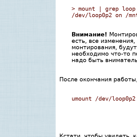
> mount | grep loop
/dev/loop0p2 on /mn
Внимание!
Монтиров
есть, все изменения
монтирования, будут
необходимо что-то п
надо быть вниматель
После окончания работы,
umount /dev/loop0p2
Кстати, чтобы увидеть, 