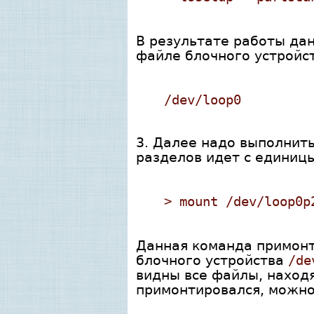
В результате работы да
файле блочного устройст
/dev/loop0
3. Далее надо выполнит
разделов идет с единицы
> mount /dev/loop0p
Данная команда примонти
блочного устройства
/de
видны все файлы, находя
примонтировался, можно