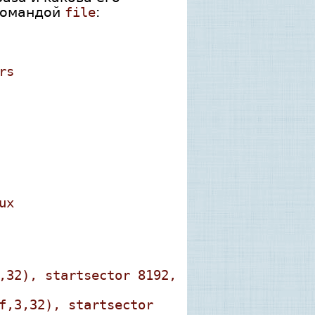
командой
file
:
rs
ux
,32), startsector 8192,
f,3,32), startsector