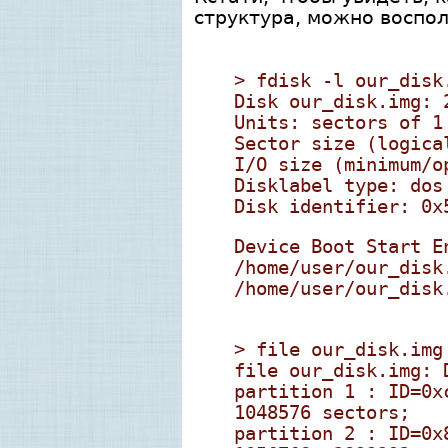
структура, можно воспо
> fdisk -l our_disk
Disk our_disk.img: 
Units: sectors of 1
Sector size (logica
I/O size (minimum/o
Disklabel type: dos
Disk identifier: 0x
Device Boot Start E
/home/user/our_disk
/home/user/our_disk
> file our_disk.img
file our_disk.img: 
partition 1 : ID=0x
1048576 sectors;
partition 2 : ID=0x