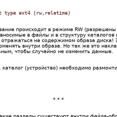
t type ext4 (rw,relatime)
ание происходит в режиме RW (разрешены ч
, вносимые в файлы и в структуру каталогов
 отражаться на содержимом образа диска! Э
оменять внутри образа. Но так же это накл
ным, чтобы случайно не изменить данные.
 каталог (устройство) необходимо размонт
* * *
какие разделы существуют внутри файла-обр