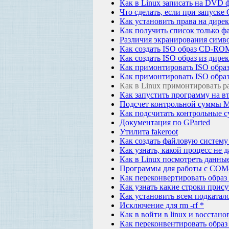
Как в Linux записать на DVD 
Что сделать, если при запуске 
Как установить права на дирек
Как получить список только фа
Различия экранирования симво
Как создать ISO образ CD-RO
Как создать ISO образ из дире
Как примонтировать ISO образ
Как примонтировать ISO обр
Как в Linux примонтировать р
Как запустить программу на вт
Подсчет контрольной суммы 
Как подсчитать контрольные с
Документация по GParted
Утилита fakeroot
Как создать файловую систему
Как узнать, какой процесс не 
Как в Linux посмотреть данн
Программы для работы с COM-
Как переконвертировать образ 
Как узнать какие строки прису
Как установить всем подкатал
Исключение для rm -rf *
Как в войти в linux и восстано
Как переконвентировать образ *