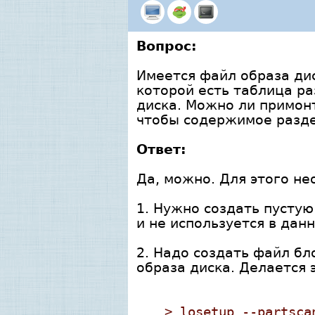
Вопрос:
Имеется файл образа дис
которой есть таблица ра
диска. Можно ли примонт
чтобы содержимое разде
Ответ:
Да, можно. Для этого не
1. Нужно создать пусту
и не используется в дан
2. Надо создать файл бл
образа диска. Делается 
> losetup --partsca