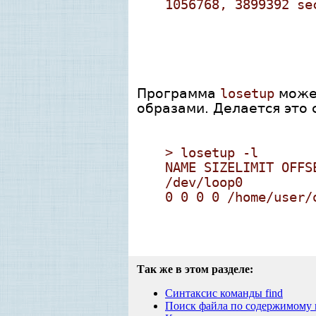
1056768, 3899392 se
Программа
losetup
может
образами. Делается это
> losetup -l
NAME SIZELIMIT OFFS
/dev/loop0
0 0 0 0 /home/user/
Так же в этом разделе:
Синтаксис команды find
Поиск файла по содержимому 