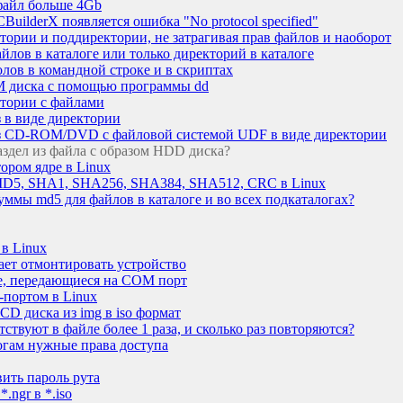
файл больше 4Gb
CBuilderX появляется ошибка "No protocol specified"
тории и поддиректории, не затрагивая прав файлов и наоборот
йлов в каталоге или только директорий в каталоге
лов в командной строке и в скриптах
M диска с помощью программы dd
ктории с файлами
 в виде директории
аз CD-ROM/DVD с файловой системой UDF в виде директории
аздел из файла с образом HDD диска?
ором ядре в Linux
MD5, SHA1, SHA256, SHA384, SHA512, CRC в Linux
уммы md5 для файлов в каталоге и во всех подкаталогах?
 в Linux
дает отмонтировать устройство
ые, передающиеся на COM порт
портом в Linux
CD диска из img в iso формат
тствуют в файле более 1 раза, и сколько раз повторяются?
огам нужные права доступа
вить пароль рута
.ngr в *.iso