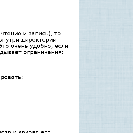
тение и запись), то
 внутри директории
то очень удобно, если
адывает ограничения:
ировать:
аза и какова его