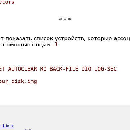
ctors
* * *
 показать список устройств, которые ассо
 с помощью опции
-l
:
ET AUTOCLEAR RO BACK-FILE DIO LOG-SEC
our_disk.img
в Linux