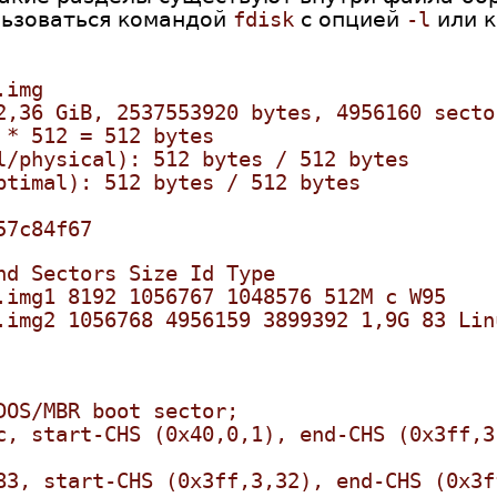
льзоваться командой
fdisk
с опцией
-l
или 
.img
2,36 GiB, 2537553920 bytes, 4956160 secto
 * 512 = 512 bytes
l/physical): 512 bytes / 512 bytes
ptimal): 512 bytes / 512 bytes
57c84f67
nd Sectors Size Id Type
.img1 8192 1056767 1048576 512M c W95
.img2 1056768 4956159 3899392 1,9G 83 Lin
DOS/MBR boot sector;
c, start-CHS (0x40,0,1), end-CHS (0x3ff,3
83, start-CHS (0x3ff,3,32), end-CHS (0x3f