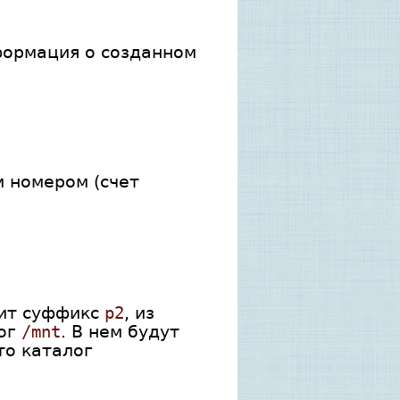
формация о созданном
 номером (счет
рит суффикс
p2
, из
лог
/mnt
. В нем будут
то каталог