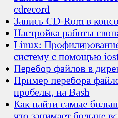
cdrecord
Запись CD-Rom в конс
Настройка работы свопа
Linux: Профилирование
систему с помощью iost
Перебор файлов в дире
Пример перебора файл
пробелы, на Bash
Как найти самые больши
что занимает больше вс