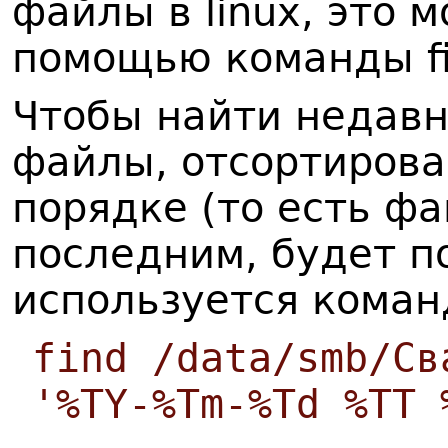
файлы в linux, это 
помощью команды fi
Чтобы найти недав
файлы, отсортирова
порядке (то есть ф
последним, будет п
используется коман
find /data/smb/Св
'%TY-%Tm-%Td %TT 