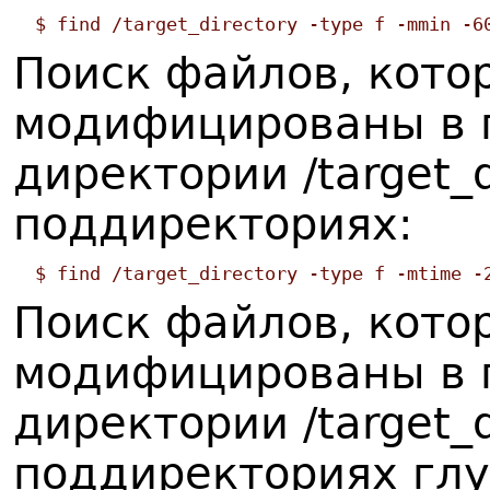
$ find /target_directory -type f -mmin -6
Поиск файлов, кото
модифицированы в п
директории /target_d
поддиректориях:
$ find /target_directory -type f -mtime -
Поиск файлов, кото
модифицированы в п
директории /target_d
поддиректориях глу