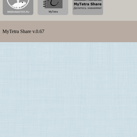
MyTetra Share v.0.67