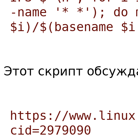
-name '* *'); do 
$i)/$(basename $i
Этот скрипт обсужд
https://www.linux
cid=2979090