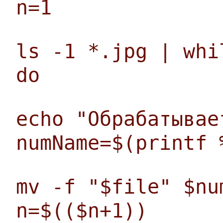
n=1
ls -1 *.jpg | whi
do
echo "Обрабатывае
numName=$(printf 
mv -f "$file" $nu
n=$(($n+1))