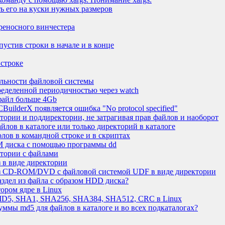
ть его на куски нужных размеров
еносного винчестера
пустив строки в начале и в конце
 строке
ельности файловой системы
ределенной периодичностью через watch
файл больше 4Gb
CBuilderX появляется ошибка "No protocol specified"
тории и поддиректории, не затрагивая прав файлов и наоборот
йлов в каталоге или только директорий в каталоге
лов в командной строке и в скриптах
M диска с помощью программы dd
ктории с файлами
 в виде директории
аз CD-ROM/DVD с файловой системой UDF в виде директории
аздел из файла с образом HDD диска?
ором ядре в Linux
MD5, SHA1, SHA256, SHA384, SHA512, CRC в Linux
уммы md5 для файлов в каталоге и во всех подкаталогах?