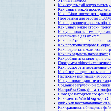
Утилита fakeroot
Как создать файловую систему
Как узнать, какой процесс не 
Как в Linux посмотреть данн
Программы для работы с COM-
Как переконвертировать образ 
Как узнать какие строки прису
Как установить всем подкатал
Исключение для rm -rf *
Как в войти в linux и восстано
Как переконвентировать образ *
Как подсчитать количество стр
Как накладывать патчи (patch)
Как добавить каталог для пои
Программа xkbevd - слежение 
Как посмотреть переменные о
Как быстро подсчитать количе
Настройка приглашения оболо
Как упаковать данные из станд
Создание загрузочной флешки
Настройка Cron, формат конф
Cron: где находятся его файлы
Как сделать WatchDog через Сr
grub - как восстанавливаться в
Как сравнивать бинарные файл