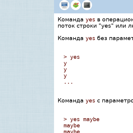
Команда
yes
в операцион
поток строки "yes" или 
Команда
yes
без парамет
> yes
y
y
y
...
Команда
yes
с параметро
> yes maybe
maybe
maybe