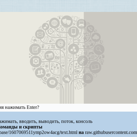
мя нажимать Enter?
, нажимать, вводить, выводить, поток, консоль
оманды и скрипты
r/base/1607069511ymp2ow4acg/text.html
на
raw.githubusercontent.com