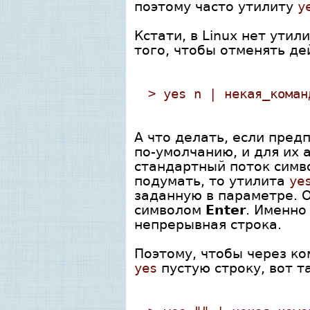
поэтому часто утилиту
y
Кстати, в Linux нет ути
того, чтобы отменять де
> yes n | некая_коман
А что делать, если пред
по-умолчанию, и для их
стандартный поток сим
подумать, то утилита
ye
заданную в параметре. 
символом
Enter
. Именно
непрерывная строка.
Поэтому, чтобы через к
yes
пустую строку, вот та