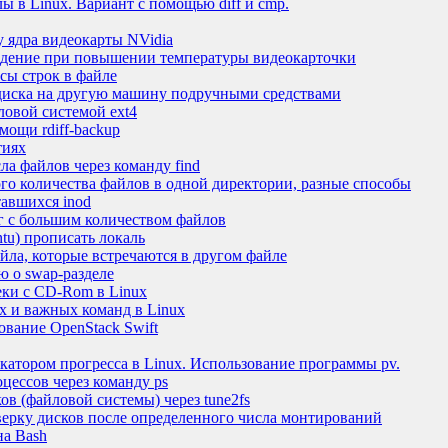
ы в Linux. Вариант с помощью diff и cmp.
у ядра видеокарты NVidia
еждение при повышении температуры видеокарточки
сы строк в файле
диска на другую машину подручными средствами
ловой системой ext4
мощи rdiff-backup
тиях
ла файлов через команду find
о количества файлов в одной директории, разные способы
тавшихся inod
ог с большим количеством файлов
ntu) прописать локаль
айла, которые встречаются в другом файле
ю о swap-разделе
еки с CD-Rom в Linux
х и важных команд в Linux
ование OpenStack Swift
катором прогресса в Linux. Использование программы pv.
оцессов через команду ps
ов (файловой системы) через tune2fs
верку дисков после определенного числа монтирований
на Bash