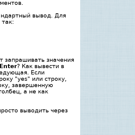
ментов.
тандартный вывод. Для
 так:
ет запрашивать значения
Enter
? Как вывести в
ледующая. Если
оку "yes" или строку,
оку, завершенную
олбец, а не как
просто выводить через