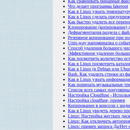
Как сравнивать бинарные файл
Что делает программа fakeroot
Как в Linux узнать температур
Как в Linux сделать предупр
Как быстро удалить все перено
Клонирование (копирование) 
Дефрагментация раздела с фай
Резервное копирование при по
Unix-way напоминалка о собы
Способ удаления большого чис
Эффективное удаление большог
Как посмотреть количество ос
Как в Linux посмотреть катал
Как в Linux (в Debian или Ubu
Bash. Как удалить строки из ф
Как в Linux узнать информаци
Как порипать музыкальные тр
Список всех самых популярны
Настройка Cloudfuse - Использ
Настройка cloudfuse, пример
Копирование в консоли с инди
Как в Linux увидеть дерево пр
Linux: Настройка жестких диск
Linux: Как отключить автопро
Linux: пример запроса Да/Нет 