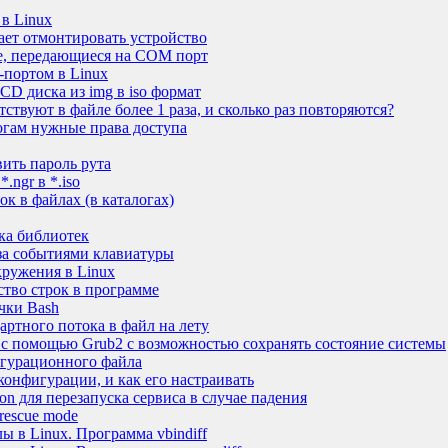
 в Linux
дает отмонтировать устройство
ые, передающиеся на COM порт
портом в Linux
CD диска из img в iso формат
тствуют в файле более 1 раза, и сколько раз повторяются?
огам нужные права доступа
вить пароль рута
.ngr в *.iso
ок в файлах (в каталогах)
ска библиотек
за событиями клавиатуры
кружения в Linux
ство строк в программе
чки Bash
артного потока в файл на лету
 с помощью Grub2 с возможностью сохранять состояние системы
игурационного файла
 конфигурации, и как его настраивать
on для перезапуска сервиса в случае падения
 rescue mode
ы в Linux. Программа vbindiff