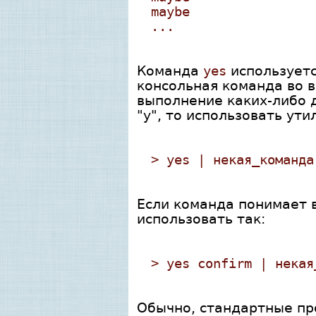
maybe
...
Команда
yes
используетс
консольная команда во 
выполнение каких-либо 
"y", то использовать ут
> yes | некая_команда
Если команда понимает в
использовать так:
> yes confirm | некая
Обычно, стандартные пр