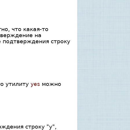
но, что какая-то
тверждение на
е подтверждения строку
то утилиту
yes
можно
ждения строку "y",