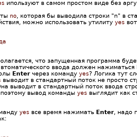
es
ипользуют в самом простом виде без аргу
литы
no
, которая бы выводила строки "n" в с
йствия, можно использовать утилиту
yes
вот
да
полагается, что запущенная программа буд
 автоматического ввода должен нажиматься
волы
Enter
через команду
yes
? Логика тут с
s
выводит в стандартный поток не просто стр
Она выводит в стандартный поток ввода стр
 поэтому вывод команды
yes
выглядит как ст
оманду
yes
все время нажимать
Enter
, надо 
к: