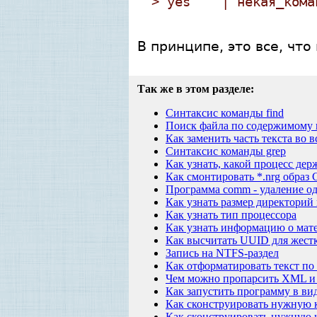
> yes "" | некая_кома
В принципе, это все, чт
Так же в этом разделе:
Синтаксис команды find
Поиск файла по содержимому 
Как заменить часть текста во 
Синтаксис команды grep
Как узнать, какой процесс де
Как смонтировать *.nrg образ
Программа comm - удаление од
Как узнать размер директорий
Как узнать тип процессора
Как узнать информацию о мат
Как высчитать UUID для жестк
Запись на NTFS-раздел
Как отформатировать текст п
Чем можно пропарсить XML и 
Как запустить программу в ви
Как сконструировать нужную 
Как сконструировать нужную к