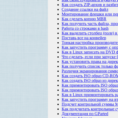
Как создать ZIP-архив и разби
Создание ссылки на файл
Монтирование флешки или пер
Как сделать копию MBR
Как получить часть файла, про
Работа со строками в bash
Как выделить столбец (поле) в
Поставь все на конвейер
Тонкая настройка производит
Как запустить программу с оп
Как в Linux записать на DVD 
Что сделать, если при запуске 
Как установить права на дирек
Как получить список только фа
Различия экранирования симво
Как создать ISO образ CD-RO
Как создать ISO образ из дире
Как примонтировать ISO образ
Как примонтировать ISO обр
Как в Linux примонтировать р
Как запустить программу на вт
Подсчет контрольной суммы 
Как подсчитать контрольные с
Документация по GParted