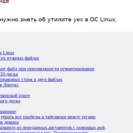
нда
о нужно знать об утилите
yes
в ОС Linux.
в Linux
всех нужных файлах
ржит файл при невозможности отмонтирования
 CD-диска
инаковых строк в двух файлах
 в Линукс
еринской плате
ого диска
о ширине
убрать все пробелы и табуляции между тегами
де демона
команду из переданных аргументов с помощью awk
оманду с помощью xargs. Понимание xargs.