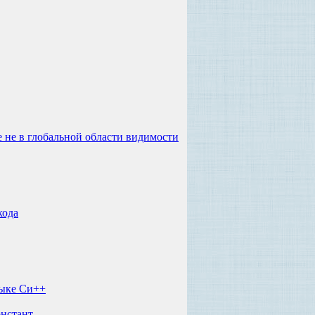
не в глобальной области видимости
кода
зыке Си++
онстант