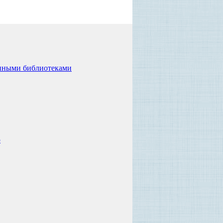
иленными библиотеками
ю