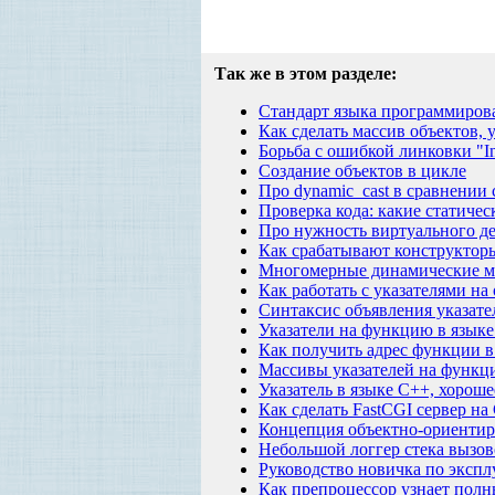
Так же в этом разделе:
Стандарт языка программирова
Как сделать массив объектов, 
Борьба с ошибкой линковки "In 
Создание объектов в цикле
Про dynamic_cast в сравнении с
Проверка кода: какие статиче
Про нужность виртуального д
Как срабатывают конструктор
Многомерные динамические м
Как работать с указателями на
Синтаксис объявления указате
Указатели на функцию в язык
Как получить адрес функции в
Массивы указателей на функц
Указатель в языке C++, хорош
Как сделать FastCGI сервер на
Концепция объектно-ориентиро
Небольшой логгер стека вызов
Руководство новичка по эксп
Как препроцессор узнает пол