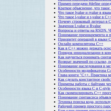
Пример передачи #define опре
Краткое объяснение, что такое
Что такое lvalue и rvalue в язы
Что такое l-value и r-value в 
Почему строковый литерал в C+
Значения Lvalue и Rvalue
Вопросы и ответы на RSDN. Что 
Понимание преинкремента и п
Приоритет операций в языке 
Онлайн компиляторы C++
Как в C++ можно держать осн
Порядок инициализации в кон
Как научиться понимать синта
Возврат значений по ссылке, п
Понимание наследования и ме
Особенности модификатора Con
Глава книги "C++. Практика м
Как сделать константное свойс
Примеры работы с байтами чер
Особенности языка C и C-style
Как скомпилировать C++ про
Понимание синтаксиса объявле
Техника поиска кода, использ
Рабочий пример простого пар
Еще один пример простого па