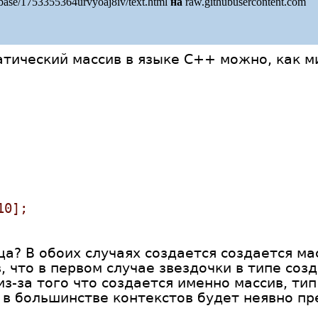
/base/1753355364urvyoaj8iv/text.html
на
raw.githubusercontent.com
атический массив в языке C++ можно, как м
10];
а? В обоих случаях создается создается ма
в, что в первом случае звездочки в типе соз
из-за того что создается именно массив, ти
 в большинстве контекстов будет неявно пр