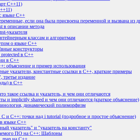
арт С++11)
++11)
с языке C++
еременные, если она была присвоена переменной и вызвана из д
st в описании метода
st-указателя
онтейнерным классам и алгоритмам
упом о языке C++
 Явные конструкторы
 protected в C++
ии в C++
+: объяснение и пример использования
ные указатели, константные ссылки в C++, краткие примеры
, третье издание
оды) в С++
то такое ссылка и указатель, и чем они отличаются
екты и implicitly shared и чем они отличаются (краткое объяснение)
минология, динамический полиморфизм
C и C++: точки над i tutorial (подробное и простое объяснение)
 в языке C++
ный указатель" и "указатель на константу"
ваемого ПО на C++: Шаблоны
d_map на C++