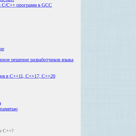
и C/C++ программ в GCC
ие
анное решение разработчиков языка
ция в C++11, C++17, C++20
)
 памятью
 в C++?