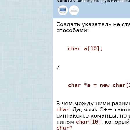
Запись:
xintrea/mytetra_syncro/master
Создать указатель на ст
способами:
char a[10];
и
char *a = new char[
В чем между ними разниц
char
. Да, язык C++ тако
синтаксисе команды, но 
типом
char[10]
, который
char*
.