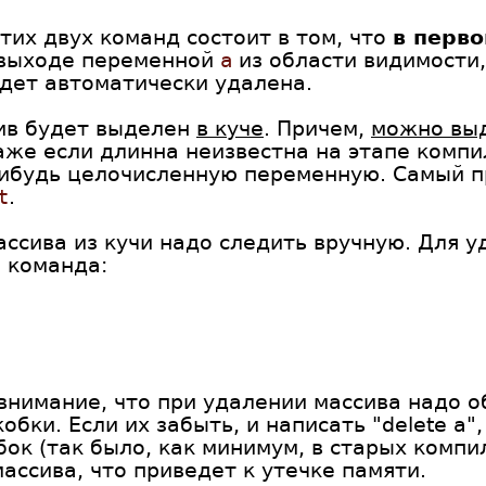
тих двух команд состоит в том, что
в перво
 выходе переменной
a
из области видимости,
дет автоматически удалена.
ив будет выделен
в куче
. Причем,
можно выд
даже если длинна неизвестна на этапе компи
ибудь целочисленную переменную. Самый п
t
.
ссива из кучи надо следить вручную. Для у
 команда:
внимание, что при удалении массива надо о
бки. Если их забыть, и написать "delete a"
ок (так было, как минимум, в старых компи
ассива, что приведет к утечке памяти.