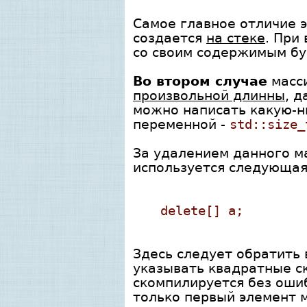
Самое главное отличие э
создается
на стеке
. При
со своим содержимым бу
Во втором случае
масс
произвольной длинны
, 
можно написать какую-н
переменной -
std::size_
За удалением данного ма
используется следующая
delete[] a;
Здесь следует обратить 
указывать квадратные ско
скомпилируется без ошиб
только первый элемент м