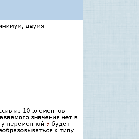
инимум, двумя
ссив из 10 элементов
даваемого значения нет в
п у переменной
a
будет
еобразовываться к типу