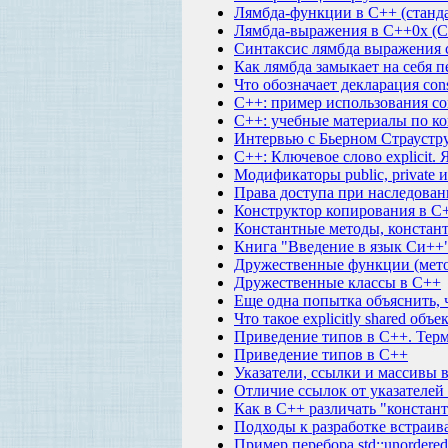
Лямбда-функции в C++ (станд
Лямбда-выражения в C++0x (С
Синтаксис лямбда выражения 
Как лямбда замыкает на себя п
Что обозначает декларация con
C++: пример использования con
C++: учебные материалы по к
Интервью с Бьерном Страустр
C++: Ключевое слово explicit.
Модификаторы public, private и
Права доступа при наследован
Конструктор копирования в C+
Константные методы, констант
Книга "Введение в язык Си++"
Дружественные функции (мет
Дружественные классы в С++
Еще одна попытка объяснить, ч
Что такое explicitly shared объ
Приведение типов в C++. Тер
Приведение типов в C++
Указатели, ссылки и массивы в 
Отличие ссылок от указателей
Как в C++ различать "констант
Подходы к разработке встраи
Пример перебора std::unordere