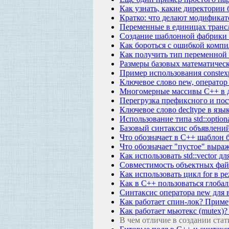
Как узнать, какие директори
Кратко: что делают модификатор
Переменные в единицах трансл
Создание шаблонной фабрики 
Как бороться с ошибкой компиляц
Как получить тип переменной 
Размеры базовых математически
Пример использования constexp
Ключевое слово new, оператор
Многомерные массивы C++ в ди
Перегрузка префиксного и пос
Ключевое слово decltype в язы
Использование типа std::option
Базовый синтаксис объявлений
Что обозначает в C++ шаблон б
Что обозначает "пустое" выра
Как использовать std::vector 
Совместимость объектных файл
Как использовать цикл for в р
Как в C++ пользоваться глоб
Синтаксис оператора new для 
Как работает спин-лок? Приме
Как работает мьютекс (mutex)
В чем отличие в создании стат