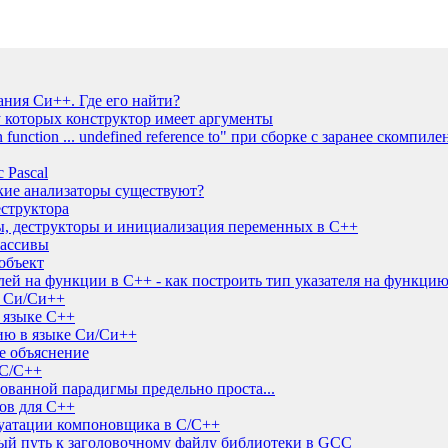
ния Си++. Где его найти?
у которых конструктор имеет аргументы
function ... undefined reference to" при сборке с заранее скомп
 Pascal
ские анализаторы существуют?
еструктора
ы, деструкторы и инициализация переменных в C++
ассивы
 объект
лей на функции в С++ - как построить тип указателя на функци
е Си/Си++
 языке C++
ию в языке Си/Си++
ее объяснение
 C/C++
ванной парадигмы предельно проста...
ов для C++
луатации компоновщика в C/C++
ный путь к заголовочному файлу библиотеки в GCC