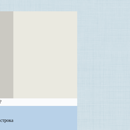
?
 строка