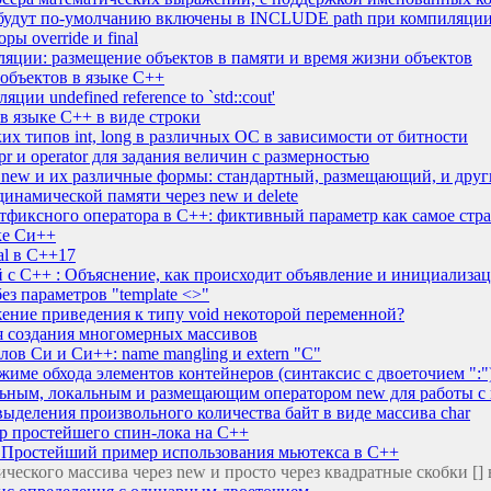
и будут по-умолчанию включены в INCLUDE path при компиляци
ы override и final
яции: размещение объектов в памяти и время жизни объектов
объектов в языке C++
ии undefined reference to `std::cout'
в языке C++ в виде строки
х типов int, long в различных ОС в зависимости от битности
r и operator для задания величин с размерностью
 new и их различные формы: стандартный, размещающий, и друг
намической памяти через new и delete
тфиксного оператора в C++: фиктивный параметр как самое стр
ке Си++
al в С++17
 с C++ : Объяснение, как происходит объявление и инициализа
ез параметров "template <>"
жение приведения к типу void некоторой переменной?
для создания многомерных массивов
ов Си и Си++: name mangling и extern "C"
ежиме обхода элементов контейнеров (синтаксис с двоеточием ":"
альным, локальным и размещающим оператором new для работы с
выделения произвольного количества байт в виде массива char
р простейшего спин-лока на C++
? Простейший пример использования мьютекса в C++
ического массива через new и просто через квадратные скобки []