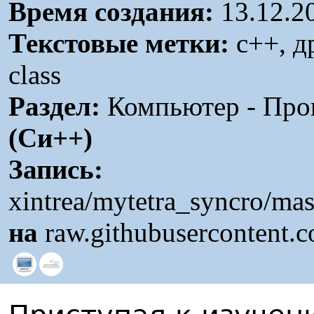
Время создания:
13.12.2
Текстовые метки:
c++, др
class
Раздел:
Компьютер - Про
(Си++)
Запись:
xintrea/mytetra_syncro/ma
на
raw.githubusercontent.