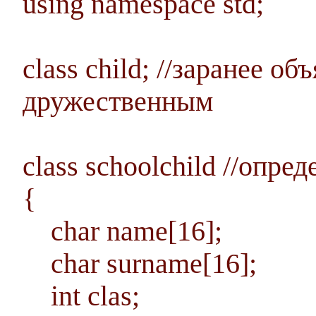
using namespace std;
class child; //заранее о
дружественным
class schoolchild //опр
{
char name[16];
char surname[16];
int clas;