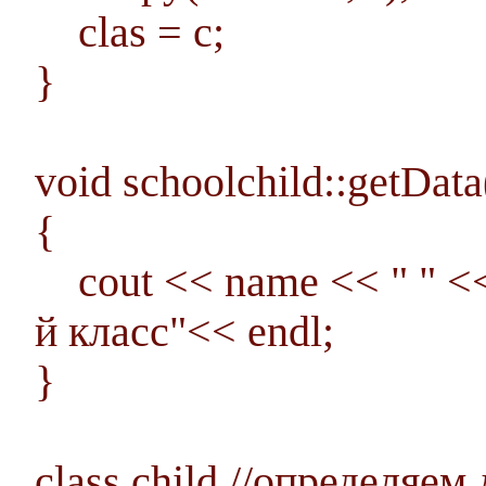
clas = c;
}
void schoolchild::getData
{
cout << name << " " << 
й класс"<< endl;
}
class child //определяе