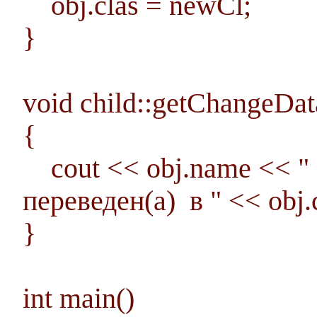
obj.clas = newCl;
}
void child::getChangeDat
{
cout << obj.name << " "
переведен(а) в " << obj.c
}
int main()