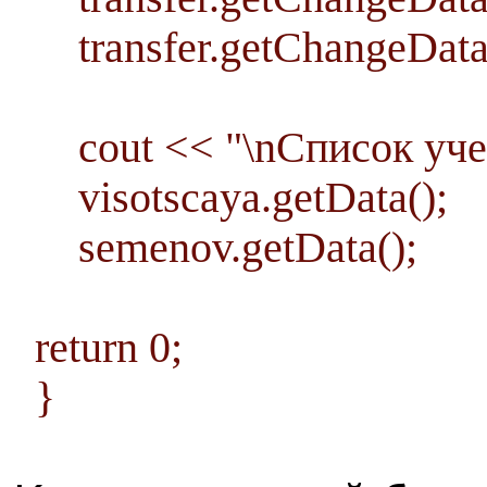
transfer.getChangeData
cout << "\nСписок учен
visotscaya.getData();
semenov.getData();
return 0;
}