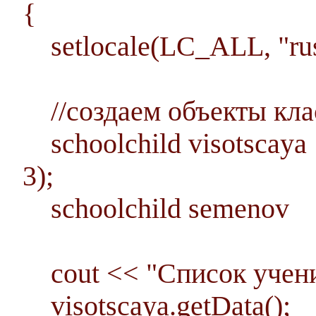
{
setlocale(LC_ALL, "rus
//создаем объекты клас
schoolchild visotscaya
3);
schoolchild semenov (
cout << "Список ученик
visotscaya.getData();