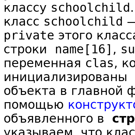
классу
schoolchild
класс
schoolchild
private
этого клас
строки
name[16]
,
su
переменная
clas
, к
инициализированы
объекта в главной
помощью
конструкт
объявленного в
стр
указываем, что кла