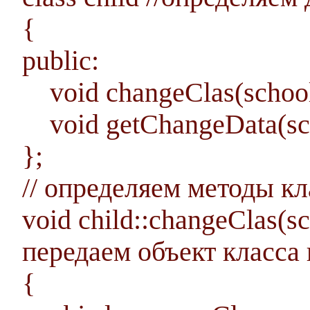
{
public:
void changeClas(schoolc
void getChangeData(sch
};
// определяем методы кл
void child::changeClas(sc
передаем объект класса 
{