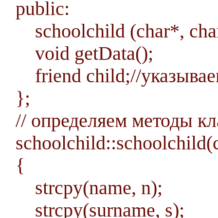
public:
schoolchild (char*, char
void getData();
friend child;//указыва
};
// определяем методы кл
schoolchild::schoolchild(c
{
strcpy(name, n);
strcpy(surname, s);