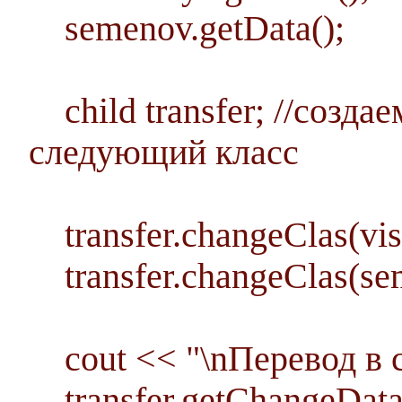
semenov.getData();
child transfer; //создаем
следующий класс
transfer.changeClas(viso
transfer.changeClas(sem
cout << "\nПеревод в с
transfer.getChangeData(