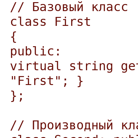
// Базовый класс
class First
{
public:
virtual string ge
"First"; }
};
// Производный кл