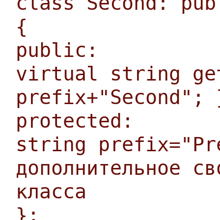
class Second: pub
{
public:
virtual string ge
prefix+"Second"; 
protected:
string prefix="Pr
дополнительное св
класса
};