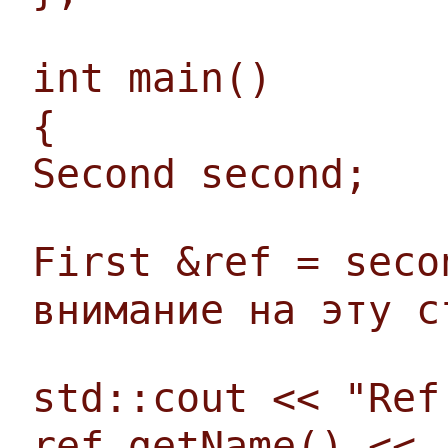
int main()
{
Second second;
First &ref = seco
внимание на эту с
std::cout << "Ref
ref.getName() << 