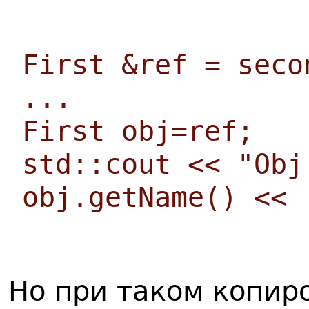
First &ref = seco
...
First obj=ref;
std::cout << "Obj
obj.getName() << 
Но при таком копир