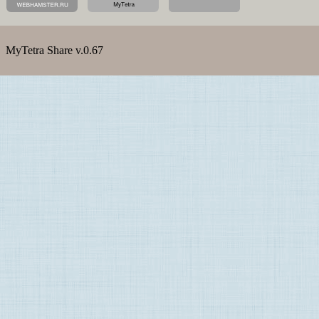
MyTetra Share v.0.67