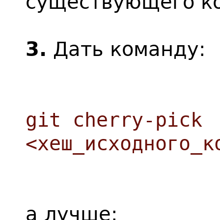
существующего к
3.
Дать команду:
git cherry-pick
<хеш_исходного_к
а лучше: