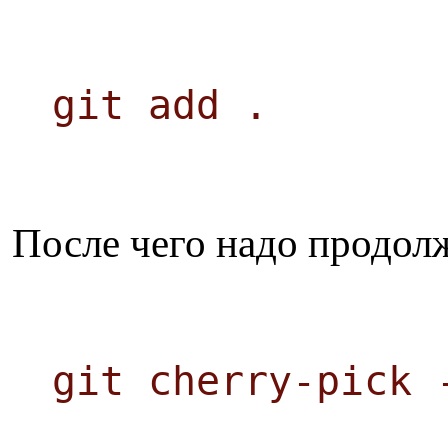
git add .
После чего надо продол
git cherry-pick 