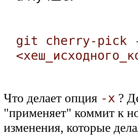
git cherry-pick 
<хеш_исходного_к
-x
Что делает опция
? Де
"применяет" коммит к но
изменения, которые дела