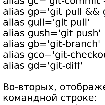
alias gc='git-commit 
alias gp='git pull && 
alias gull='git pull'
alias gush='git push'
alias gb='git-branch'
alias gco='git-checko
alias gd='git-diff'
Во-вторых, отображ
командной строке: