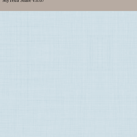
MyTetra Share v.0.67