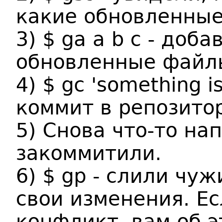
какие обновленные
3) $ ga a b c - доб
обновленные файлы
4) $ gc 'something i
коммит в репозито
5) Снова что-то на
закоммитили.
6) $ gp - слили чу
свои изменения. Ес
конфликт, вам об 