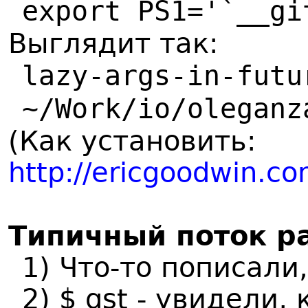
export PS1='`__gi
Выглядит так:
lazy-args-in-futu
~/Work/io/oleganz
(Как установить:
http://ericgoodwin.c
Типичный поток р
1) Что-то пописали
2) $ gst - увидели