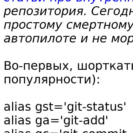
репозитория. Сегод
простому смертному
автопилоте и не мор
Во-первых, шорткат
популярности):
alias gst='git-status'
alias ga='git-add'