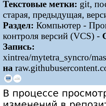
Текстовые метки:
git, п
старая, предыдущая, верс
Раздел:
Компьютер - Про
контроля версий (VCS) -
Запись:
xintrea/mytetra_syncro/ma
на
raw.githubusercontent.
В процессе просмо
изменений в репози