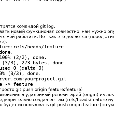
рятся командой git log.
ывать новый функционал совместно, нам нужно оп
и с ней работать. Вот как это делается (перед э
ке):
ture:refs/heads/feature
done.
100% (2/2), done.
 (3/3), 273 bytes, done.
used 0 (delta 0)
0% (3/3), done.
rver.com:yourproject.git
e -> feature
росто git push origin feature:feature)
менения в удалённый репозитарий (origin) из лок
едварительно создав её там (refs/heads/feature н
будет использовать git push origin feature (по у