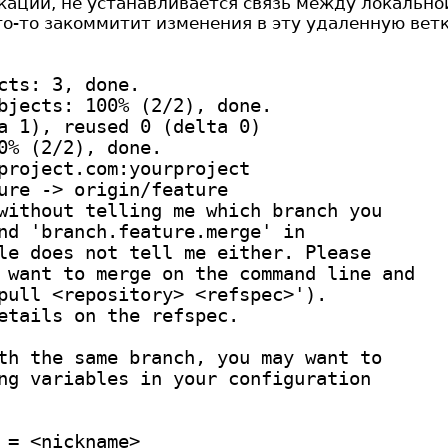
кации, не устанавливается связь между локально
то-то закоммитит изменения в эту удаленную ветку 
cts: 3, done.
bjects: 100% (2/2), done.
a 1), reused 0 (delta 0)
0% (2/2), done.
project.com:yourproject
ure -> origin/feature
without telling me which branch you
nd 'branch.feature.merge' in
le does not tell me either. Please
 want to merge on the command line and
pull <repository> <refspec>').
etails on the refspec.
th the same branch, you may want to
ng variables in your configuration
 = <nickname>