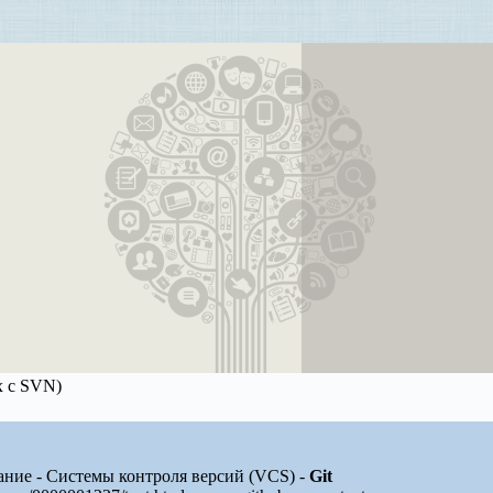
х с SVN)
ние - Системы контроля версий (VCS) -
Git