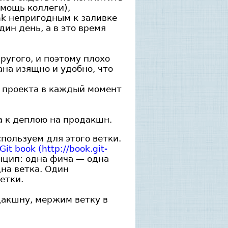
омощь коллеги),
nk непригодным к заливке
ин день, а в это время
другого, и поэтому плохо
ана изящно и удобно, что
ие проекта в каждый момент
ва к деплою на продакшн.
пользуем для этого ветки.
Git book (http://book.git-
нцип: одна фича — одна
на ветка. Один
етки.
одакшну, мержим ветку в