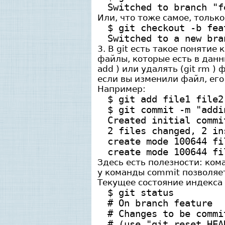
Switched to branch "f
Или, что тоже самое, только
$ git checkout -b fea
Switched to a new bra
3. В git есть такое понятие
файлы, которые есть в данн
add ) или удалять (git rm )
если вы изменили файл, его
Например:
$ git add file1 file2
$ git commit -m "addi
Created initial commi
2 files changed, 2 in
create mode 100644 fi
create mode 100644 fi
Здесь есть полезности: кома
у команды commit позволяе
Текущее состояние индекса 
$ git status
# On branch feature
# Changes to be commi
# (use "git reset HEA