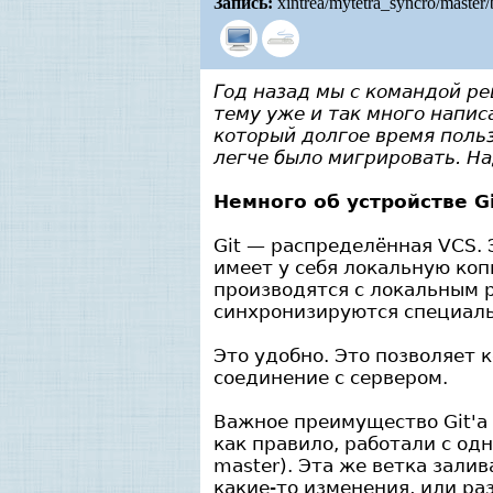
Запись:
xintrea/mytetra_syncro/master
Год назад мы с командой реш
тему уже и так много напис
который долгое время поль
легче было мигрировать. На
Немного об устройстве G
Git — распределённая VCS. 
имеет у себя локальную коп
производятся с локальным р
синхронизируются специальн
Это удобно. Это позволяет 
соединение с сервером.
Важное преимущество Git'а 
как правило, работали с одн
master). Эта же ветка зали
какие-то изменения, или р