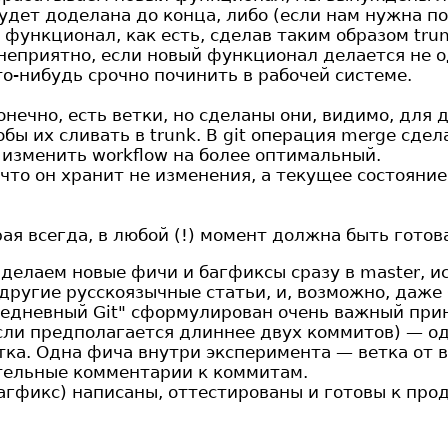
 будет доделана до конца, либо (если нам нужна п
функционал, как есть, сделав таким образом tru
неприятно, если новый функционал делается не од
о-нибудь срочно починить в рабочей системе.
онечно, есть ветки, но сделаны они, видимо, для 
бы их сливать в trunk. В git операция merge сдел
изменить workflow на более оптимальный.
, что он хранит не изменения, а текущее состоян
орая всегда, в любой (!) момент должна быть гото
делаем новые фичи и багфиксы сразу в master, ис
другие русскоязычные статьи, и, возможно, даже
Ежедневный Git" сформулирован очень важный при
сли предполагается длиннее двух коммитов) — од
ка. Одна фича внутри эксперимента — ветка от в
тельные комментарии к коммитам.
багфикс) написаны, оттестированы и готовы к пр