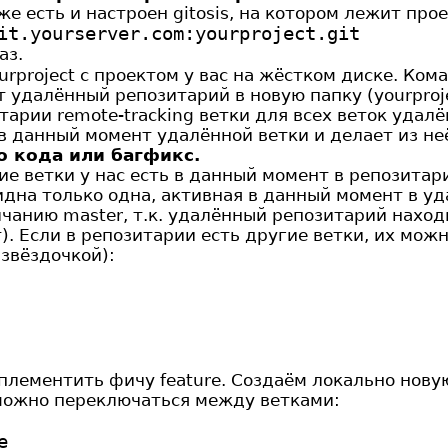
же есть и настроен gitosis, на котором лежит прое
it.yourserver.com:yourproject.git
аз.
urproject с проектом у вас на жёстком диске. Ко
удалённый репозитарий в новую папку (yourproje
тарии remote-tracking ветки для всех веток удал
 данный момент удалённой ветки и делает из неё
о кода или багфикс.
кие ветки у нас есть в данный момент в репозитар
идна только одна, активная в данный момент в у
лчанию master, т.к. удалённый репозитарий наход
). Если в репозитарии есть другие ветки, их можн
 звёздочкой):
мплементить фичу feature. Создаём локально нов
 можно переключаться между ветками:
e