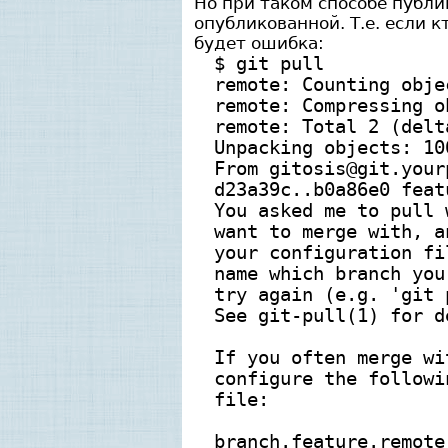
Но при таком способе публи
опубликованной. Т.е. если к
будет ошибка:
$ git pull
remote: Counting obje
remote: Compressing o
remote: Total 2 (delt
Unpacking objects: 10
From gitosis@git.your
d23a39c..b0a86e0 feat
You asked me to pull 
want to merge with, a
your configuration fi
name which branch you
try again (e.g. 'git 
See git-pull(1) for d
If you often merge wi
configure the followi
file:
branch.feature.remote