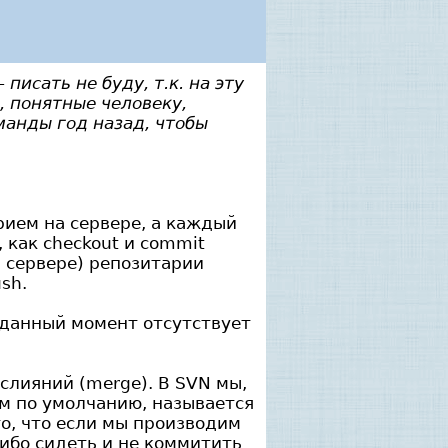
писать не буду, т.к. на эту
, понятные человеку,
манды год назад, чтобы
рием на сервере, а каждый
 как checkout и commit
а сервере) репозитарии
sh.
в данный момент отсутствует
слияний (merge). В SVN мы,
аем по умолчанию, называется
то, что если мы производим
ибо сидеть и не коммитить