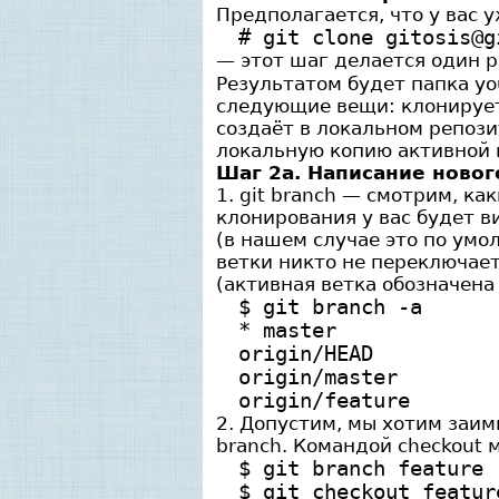
Предполагается, что у вас у
# git clone gitosis@g
— этот шаг делается один р
Результатом будет папка yo
следующие вещи: клонирует 
создаёт в локальном репози
локальную копию активной в
Шаг 2а. Написание новог
1. git branch — смотрим, ка
клонирования у вас будет в
(в нашем случае это по умо
ветки никто не переключает
(активная ветка обозначена
$ git branch -a
* master
origin/HEAD
origin/master
origin/feature
2. Допустим, мы хотим заи
branch. Командой checkout
$ git branch feature
$ git checkout featur