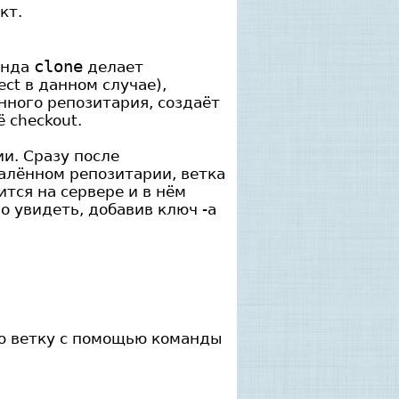
кт.
clone
манда
делает
ct в данном случае),
ённого репозитария, создаёт
 checkout.
ии. Сразу после
далённом репозитарии, ветка
ится на сервере и в нём
о увидеть, добавив ключ -a
ую ветку с помощью команды