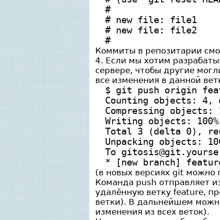
#
# new file: file1
# new file: file2
#
Коммиты в репозитарии смот
4. Если мы хотим разрабат
сервере, чтобы другие могл
все изменения в данной вет
$ git push origin fea
Counting objects: 4, 
Compressing objects: 
Writing objects: 100%
Total 3 (delta 0), re
Unpacking objects: 10
To gitosis@git.yourse
* [new branch] featur
(в новых версиях git можно п
Команда push отправляет из
удалённую ветку featurе, пр
ветки). В дальнейшем можно 
изменения из всех веток).