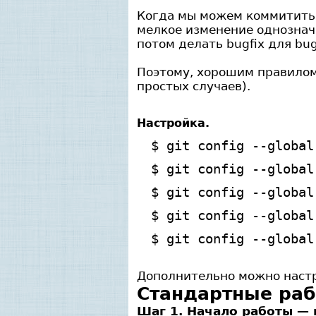
Когда мы можем коммитить п
мелкое изменение однозначн
потом делать bugfix для bu
Поэтому, хорошим правилом 
простых случаев).
Настройка.
$ git config --global
$ git config --global
$ git config --global
$ git config --global
$ git config --global
Дополнительно можно настрои
Cтандартные раб
Шаг 1. Начало работы — 