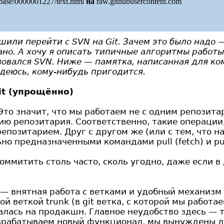
/base/0000001227/text.html
на
raw.githubusercontent.com
или перейти с SVN на Git. Зачем это было надо — 
ано. А хочу я описать типичные алгоритмы работы
зовался SVN. Ниже — памятка, написанная для ко
деюсь, кому-нибудь пригодится.
it (упрощённо)
Это значит, что мы работаем не с одним репозита
ию репозитария. Соответственно, такие операции,
епозитарием. Друг с другом же (или с тем, что н
о предназначенными командами pull (fetch) и pu
коммитить столь часто, сколь угодно, даже если 
— внятная работа с ветками и удобный механизм 
ой веткой trunk (в git ветка, с которой мы работ
валась на продакшн. Главное неудобство здесь — 
азрабатываем новый функционал, мы вынуждены л