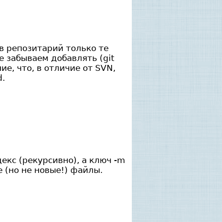
 в репозитарий только те
е забываем добавлять (git
ие, что, в отличие от SVN,
d.
декс (рекурсивно), а ключ -m
(но не новые!) файлы.