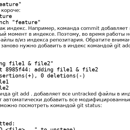
eature"
 короче:
ture
nch "feature"
 как индекс. Например, команда commit добавляет
ый момент в индексе. Поэтому, во время работы н
 файлы в/из индекса репозитария. Обратите вниман
 заново нужно добавить в индекс командой git ad
ng file1 & file2"
t 8985f44: adding file1 & file2
sertions(+), 0 deletions(-)
le1
le2
нда git add . добавляет все untracked файлы в ин
т автоматически добавить все модифицированные 
можно посмотреть командой git status:
tted:
D <file>..." to unstage)