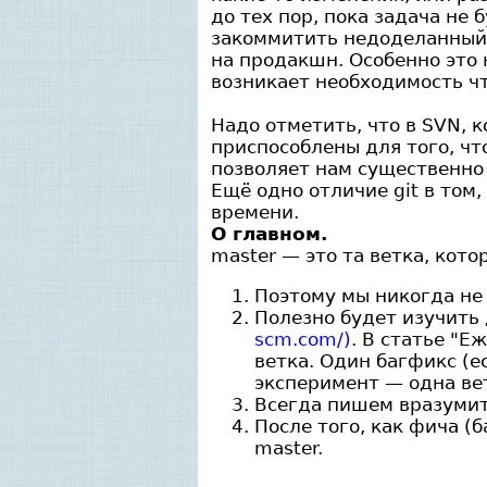
до тех пор, пока задача не
закоммитить недоделанный 
на продакшн. Особенно это 
возникает необходимость чт
Надо отметить, что в SVN, к
приспособлены для того, что
позволяет нам существенно 
Ещё одно отличие git в том
времени.
О главном.
master — это та ветка, кот
Поэтому мы никогда не 
Полезно будет изучить 
scm.com/)
. В статье "
ветка. Один багфикс (е
эксперимент — одна вет
Всегда пишем вразуми
После того, как фича (
master.