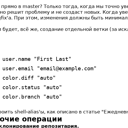
рямо в master? Только тогда, когда мы точно ув
о решит проблему и не создаст новых. Когда уве
gfix'а. При этом, изменения должны быть минима
будет, всё же, создание отдельной ветки (за ис
 user.name "First Last"
 user.email "email@example.com"
 color.diff "auto"
 color.status "auto"
 color.branch "auto"
ть shell-alias'ы, как описано в статье "Ежедневн
очие операции
клонирование репозитария.