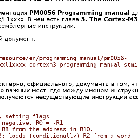
ументация
PM0056 Programming manual
дл
/L1xxxx. В ней есть глава
3. The Cortex-M3
семблерные инструкции.
й документ:
resource/en/programming_manual/pm0056-
xxl1xxxx-cortexm3-programming-manual-stmi
актерно, официального, документа в том, чт
ко важных мест, где между именем инструк
 получаются несуществующие инструкции ас
, setting flags
 negative, R0 = -R1
 R8 from the address in R10.
!; loads (conditionally) R2 from a word