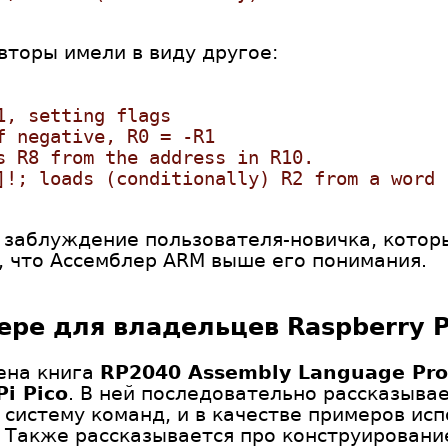
авторы имели в виду другое:
1, setting flags
f negative, R0 = -R1
s R8 from the address in R10.
]!; loads (conditionally) R2 from a word
 заблуждение пользователя-новичка, котор
, что Ассемблер ARM выше его понимания.
лере для владельцев
Raspberry P
ена книга
RP2040 Assembly Language Pr
i Pico
. В ней последовательно рассказывае
 систему команд, и в качестве примеров ис
. Также рассказывается про конструирован