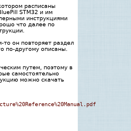
 котором расписаны
uePill STM32 и им
мблерными инструкциями
орошо что далее по
трукции.
ем-то он повторяет раздел
го по-другому описаны.
ческим путем, поэтому в
орые самостоятельно
рукцию можно скачать
cture%20Reference%20Manual.pdf