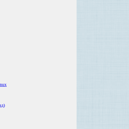
inux
нд)