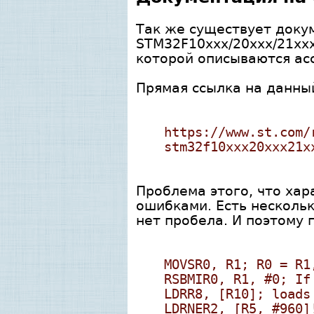
Так же существует док
STM32F10xxx/20xxx/21xxx
которой описываются ас
Прямая ссылка на данны
https://www.st.com/
stm32f10xxx20xxx21x
Проблема этого, что хар
ошибками. Есть несколь
нет пробела. И поэтому
MOVSR0, R1; R0 = R1
RSBMIR0, R1, #0; If
LDRR8, [R10]; loads
LDRNER2, [R5, #960]