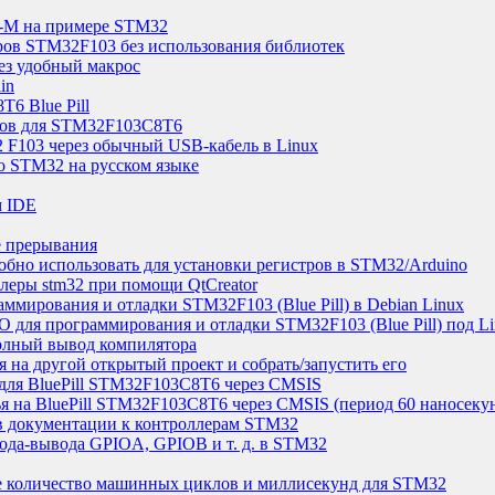
x-M на примере STM32
ов STM32F103 без использования библиотек
ез удобный макрос
in
6 Blue Pill
нов для STM32F103C8T6
2 F103 через обычный USB-кабель в Linux
о STM32 на русском языке
м IDE
 прерывания
обно использовать для установки регистров в STM32/Arduino
еры stm32 при помощи QtCreator
аммирования и отладки STM32F103 (Blue Pill) в Debian Linux
O для программирования и отладки STM32F103 (Blue Pill) под L
полный вывод компилятора
я на другой открытый проект и собрать/запустить его
для BluePill STM32F103C8T6 через CMSIS
 на BluePill STM32F103C8T6 через CMSIS (период 60 наносеку
в документации к контроллерам STM32
ода-вывода GPIOA, GPIOB и т. д. в STM32
е количество машинных циклов и миллисекунд для STM32