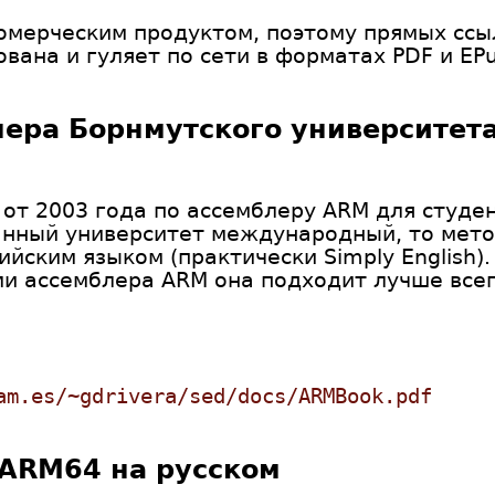
омерческим продуктом, поэтому прямых ссыл
ована и гуляет по сети в форматах PDF и EPu
ера Борнмутского университет
 от 2003 года по ассемблеру ARM для студе
данный университет международный, то мет
йским языком (практически Simply English).
и ассемблера ARM она подходит лучше всег
am.es/~gdrivera/sed/docs/ARMBook.pdf
ARM64 на русском