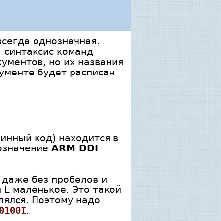
всегда однозначная.
 синтаксис команд
кументов, но их названия
кументе будет расписан
шинный код) находится в
означение
ARM DDI
и даже без пробелов и
и L маленькое. Это такой
лялся. Поэтому надо
0100I
.