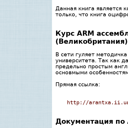
Данная книга является к
только, что книга оцифр
Курс ARM ассембл
(Великобритания)
В сети гуляет методичка
университета. Так как 
предельно простым англи
основмыми особенностям
Прямая ссылка:
http://arantxa.ii.u
Документация по 