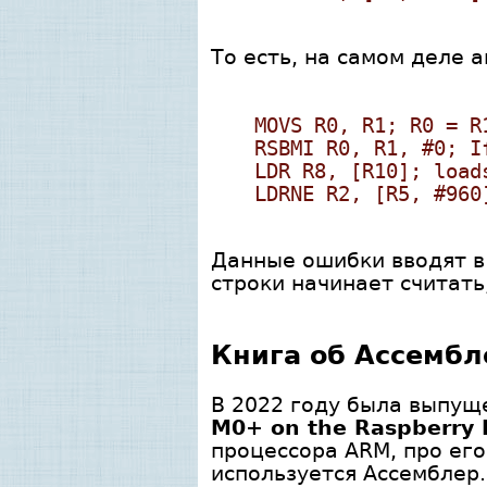
То есть, на самом деле 
MOVS R0, R1; R0 = R
RSBMI R0, R1, #0; I
LDR R8, [R10]; load
LDRNE R2, [R5, #960
Данные ошибки вводят в
строки начинает считать
Книга об Ассемб
В 2022 году была выпущ
M0+ on the Raspberry P
процессора ARM, про его
используется Ассемблер