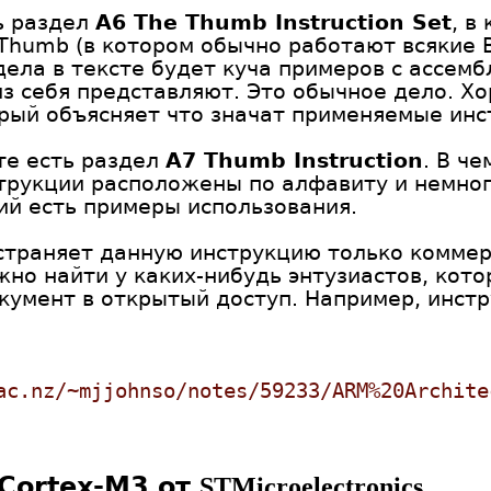
ь раздел
A6 The Thumb Instruction Set
, в
humb (в котором обычно работают всякие Bl
дела в тексте будет куча примеров с ассе
из себя представляют. Это обычное дело. Х
орый объясняет что значат применяемые инс
те есть раздел
A7 Thumb Instruction
. В ч
нструкции расположены по алфавиту и немно
ий есть примеры использования.
страняет данную инструкцию только коммер
но найти у каких-нибудь энтузиастов, кот
умент в открытый доступ. Например, инст
ac.nz/~mjjohnso/notes/59233/ARM%20Archite
Cortex-M3 от
STMicroelectronics