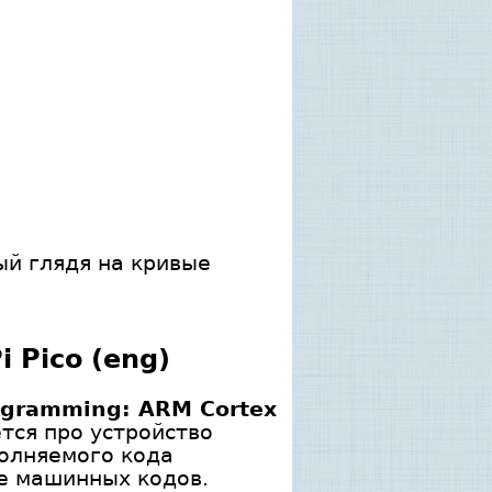
ый глядя на кривые
i Pico (eng)
ogramming: ARM Cortex
тся про устройство
полняемого кода
ие машинных кодов.