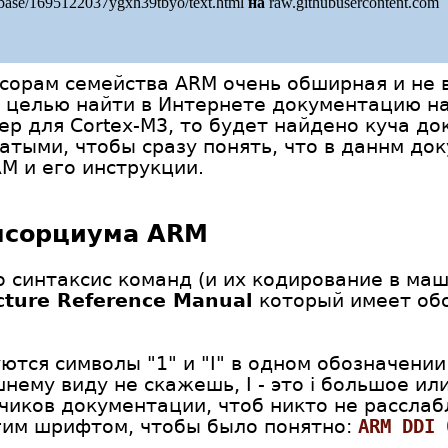
/base/1695122037ygxh39tbyo/text.html
на
raw.githubusercontent.com
сорам семейства ARM очень обширная и не 
я целью найти в Интернете документацию на
р для Cortex-M3, то будет найдено куча до
тыми, чтобы сразу понять, что в даннм до
M и его инструкции.
нсорциума ARM
то синтаксис команд (и их кодирование в ма
cture Reference Manual
который имеет об
уются символы "1" и "I" в одном обозначени
нему виду не скажешь, I - это i большое ил
чиков документации, чтоб никто не расслаб
гим шрифтом, чтобы было понятно:
ARM DDI 