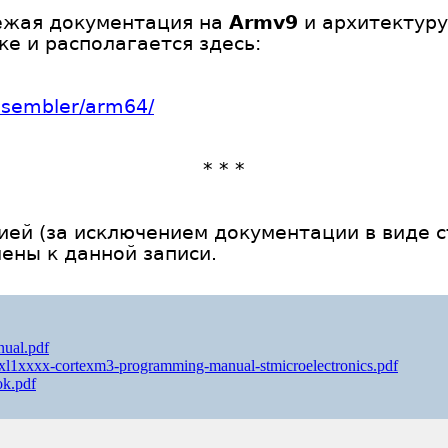
ежая документация на
Armv9
и архитектур
ке и располагается здесь:
assembler/arm64/
* * *
ей (за исключением документации в виде с
ены к данной записи.
ual.pdf
1xxxx-cortexm3-programming-manual-stmicroelectronics.pdf
k.pdf