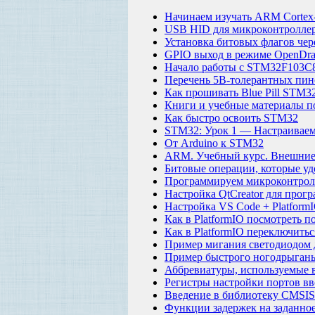
Начинаем изучать ARM Corte
USB HID для микроконтроллер
Установка битовых флагов чер
GPIO выход в режиме OpenDra
Начало работы с STM32F103C8T
Перечень 5В-толерантных пи
Как прошивать Blue Pill STM3
Книги и учебные материалы п
Как быстро освоить STM32
STM32: Урок 1 — Настраивае
От Arduino к STM32
ARM. Учебный курс. Внешние
Битовые операции, которые уд
Программируем микроконтролл
Настройка QtCreator для прогр
Настройка VS Code + PlatformI
Как в PlatformIO посмотреть 
Как в PlatformIO переключитьс
Пример мигания светодиодом 
Пример быстрого ногодрыганья
Аббревиатуры, используемые 
Регистры настройки портов вв
Введение в библиотеку CMSIS
Функции задержек на заданно