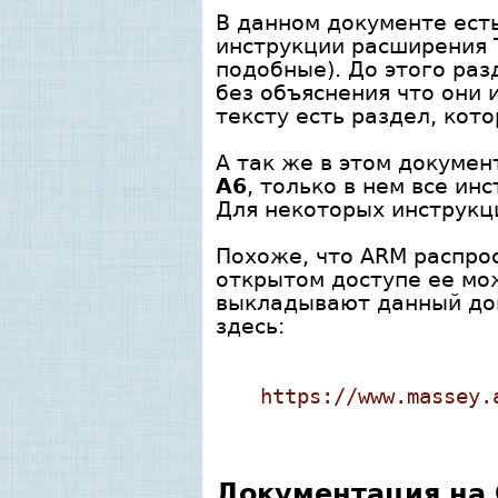
В данном документе ест
инструкции расширения T
подобные). До этого раз
без объяснения что они 
тексту есть раздел, кот
А так же в этом докумен
A6
, только в нем все и
Для некоторых инструкц
Похоже, что ARM распро
открытом доступе ее мож
выкладывают данный док
здесь:
https://www.massey.
Документация на 