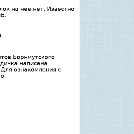
ок на нее нет. Известно
b.
а
нтов Борнмутского
одичка написана
 Для ознакомления с
о.