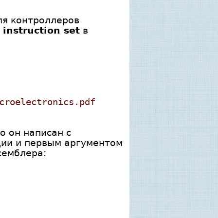
я контроллеров
 instruction set
в
croelectronics.pdf
о он написан с
ции и первым аргументом
семблера: