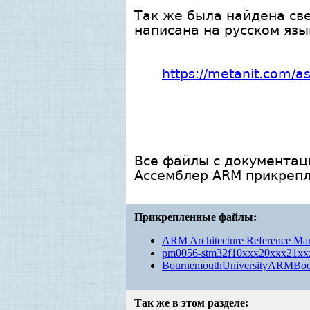
Так же была найдена св
написана на русском язы
https://metanit.com/
Все файлы с документаци
Ассемблер ARM прикрепл
Прикрепленные файлы:
ARM Architecture Reference Man
pm0056-stm32f10xxx20xxx21xxxl
BournemouthUniversityARMBoo
Так же в этом разделе: