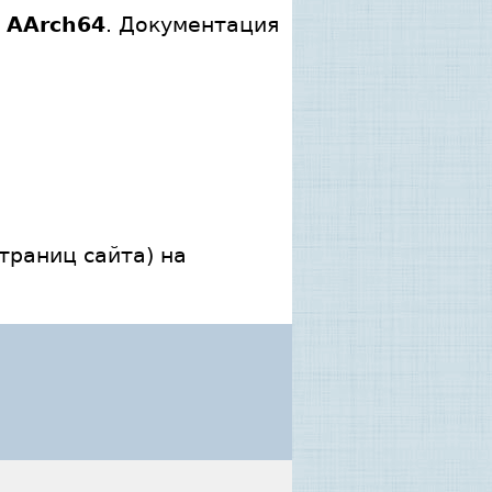
у
AArch64
. Документация
траниц сайта) на