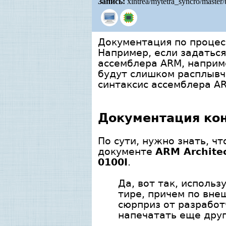
Запись:
xintrea/mytetra_syncro/master
Документация по процес
Например, если задатьс
ассемблера ARM, наприме
будут слишком расплывча
синтаксис ассемблера AR
Документация ко
По сути, нужно знать, ч
документе
ARM Archite
0100I
.
Да, вот так, использ
тире, причем по внеш
сюрприз от разработ
напечатать еще дру