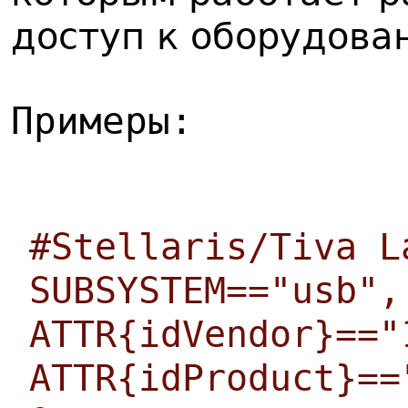
доступ к оборудова
Примеры:
#Stellaris/Tiva L
SUBSYSTEM=="usb",
ATTR{idVendor}=="
ATTR{idProduct}==