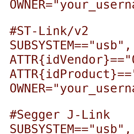
OWNER="your_usern
#ST-Link/v2
SUBSYSTEM=="usb",
ATTR{idVendor}=="
ATTR{idProduct}==
OWNER="your_usern
#Segger J-Link
SUBSYSTEM=="usb",