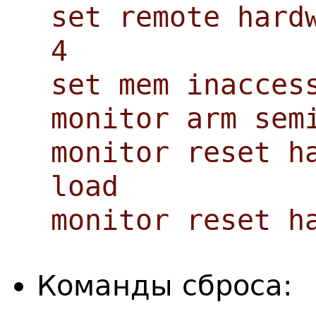
set remote hard
4
set mem inacces
monitor arm sem
monitor reset h
load
monitor reset h
Команды сброса: