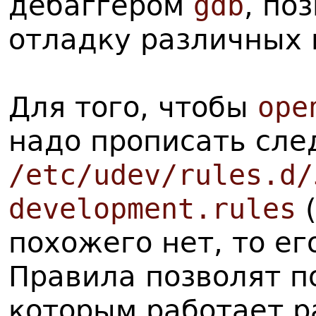
дебаггером
gdb
, по
отладку различных 
Для того, чтобы
ope
надо прописать сл
/etc/udev/rules.d/
development.rules
(
похожего нет, то ег
Правила позволят п
которым работает р