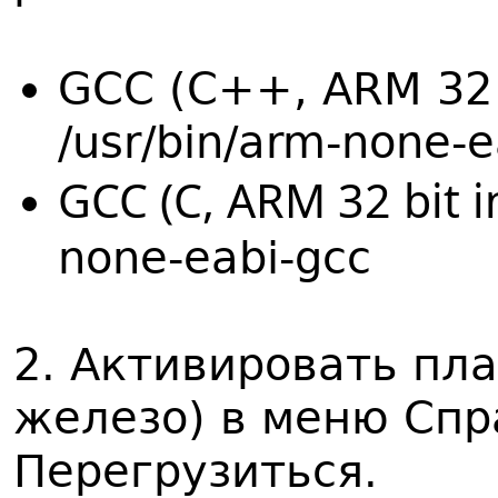
GCC (C++, ARM 32 bi
/usr/bin/arm-none-
GCC (C, ARM 32 bit in
none-eabi-gcc
2. Активировать пла
железо) в меню Спр
Перегрузиться.