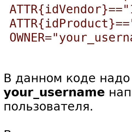
ATTR{idVendor}=="
ATTR{idProduct}==
OWNER="your_usern
В данном коде надо
your_username
нап
пользователя.