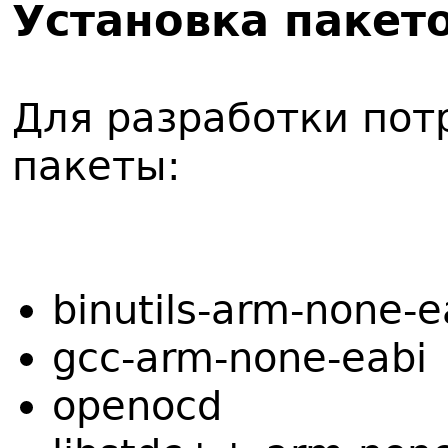
Установка пакет
Для разработки по
пакеты:
binutils-arm-none-e
gcc-arm-none-eabi
openocd