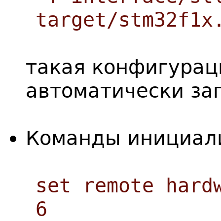
target/stm32f1x
такая конфигурац
автоматически зап
Команды инициал
set remote hard
6