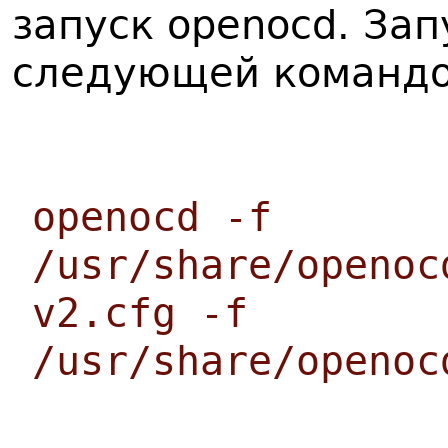
запуск openocd. За
следующей командо
openocd -f
/usr/share/openoc
v2.cfg -f
/usr/share/openoc