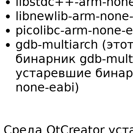
libstdc++-arm-none
libnewlib-arm-none
picolibc-arm-none-e
gdb-multiarch (это
бинарник gdb-mult
устаревшие бинар
none-eabi)
Среда QtCreator уст