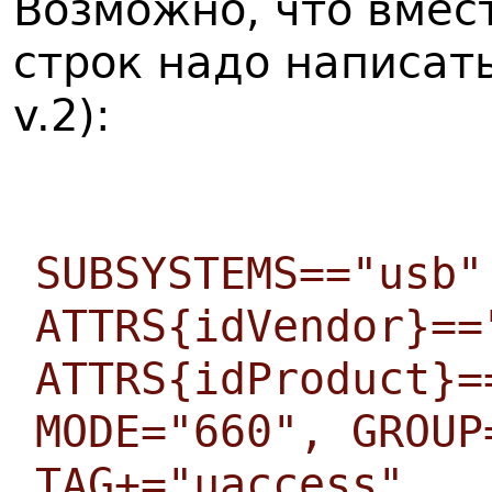
Возможно, что вме
строк надо написать
v.2):
SUBSYSTEMS=="usb"
ATTRS{idVendor}==
ATTRS{idProduct}=
MODE="660", GROUP
TAG+="uaccess",