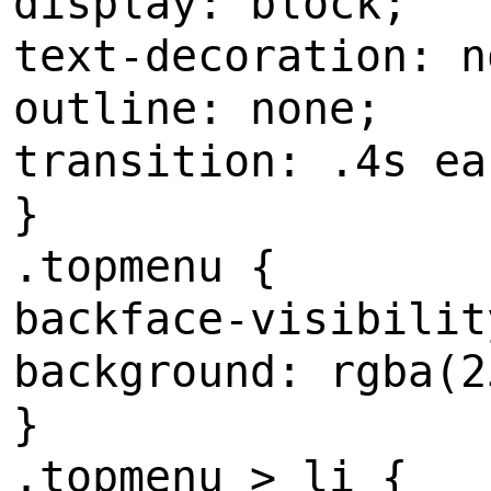
display: block;
text-decoration: n
outline: none;
transition: .4s ea
}
.topmenu {
backface-visibilit
background: rgba(2
}
.topmenu > li {