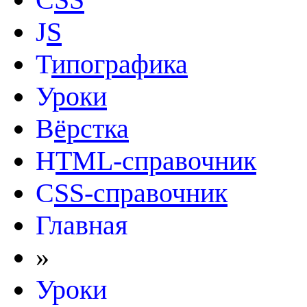
J
S
Т
ипографика
У
роки
В
ёрстка
H
TML-справочник
C
SS-справочник
Главная
»
Уроки