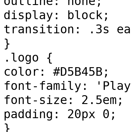
outline: none;
display: block;
transition: .3s ea
}
.logo {
color: #D5B45B;
font-family: 'Play
font-size: 2.5em;
padding: 20px 0;
}