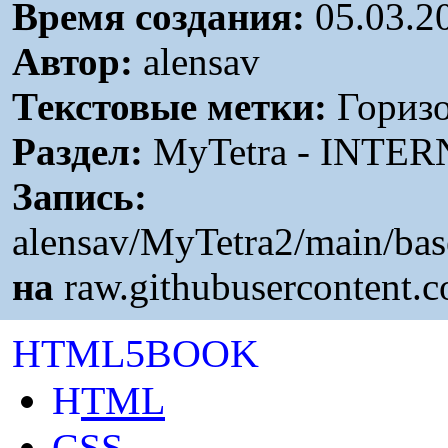
Время создания:
05.03.2
Автор:
alensav
Текстовые метки:
Горизо
Раздел:
MyTetra - INTER
Запись:
alensav/MyTetra2/main/ba
на
raw.githubusercontent.
HTML5BOOK
H
TML
C
SS