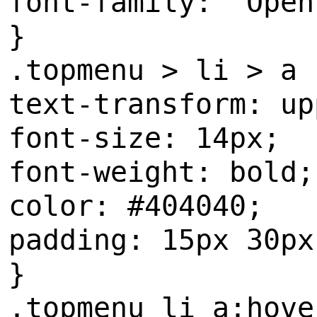
font-family: 'Open
}
.topmenu > li > a 
text-transform: up
font-size: 14px;
font-weight: bold;
color: #404040;
padding: 15px 30px
}
.topmenu li a:hove