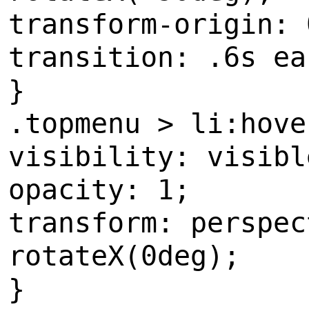
transform-origin: 
transition: .6s ea
}
.topmenu > li:hove
visibility: visibl
opacity: 1;
transform: perspec
rotateX(0deg);
}