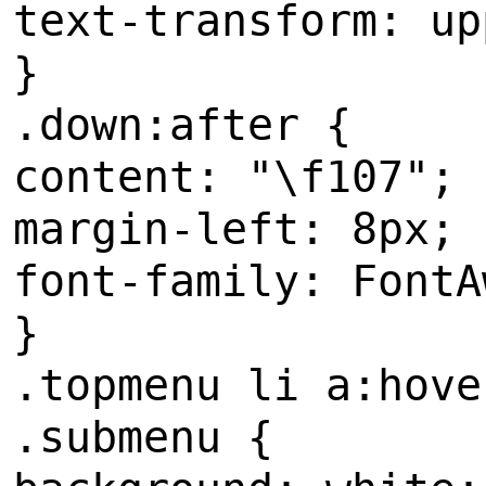
text-transform: up
}
.down:after {
content: "\f107";
margin-left: 8px;
font-family: FontA
}
.topmenu li a:hove
.submenu {