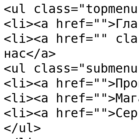
<ul class="topmenu
<li><a href="">Гла
<li><a href="" cla
нас</a>
<ul class="submenu
<li><a href="">Про
<li><a href="">Маг
<li><a href="">Сер
</ul>