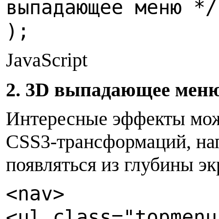
выпадающее меню */
);
JavaScript
2
. 3D выпадающее мен
Интересные эффекты мож
CSS3-трансформаций, на
появляться из глубины эк
<
nav>
<ul class="topmenu