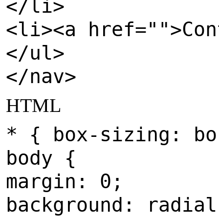
</li>
<li><a href="">Con
</ul>
</nav>
HTML
* { box-sizing: bo
body {
margin: 0;
background: radial