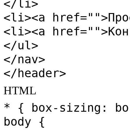
</li>
<li><a href="">Про
<li><a href="">Кон
</ul>
</nav>
</header>
HTML
* { box-sizing: bo
body {