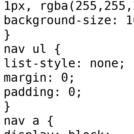
1px, rgba(255,255,
background-size: 1
}
nav ul {
list-style: none;
margin: 0;
padding: 0;
}
nav a {