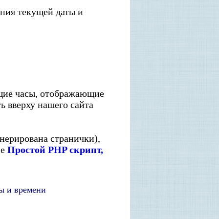
ния текущей даты и
ущие часы, отображающие
ь вверху нашего сайта
енерирована странички),
ме
Простой PHP скрипт,
ы и времени