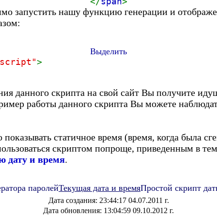
</
span
>
имо запустить нашу функцию генерации и отображе
азом:
Выделить
script"
>
ения данного скрипта на свой сайт Вы получите ид
ример работы данного скрипта Вы можете наблюдат
 показывать статичное время (время, когда была сг
пользоваться скриптом попроще, приведенным в те
 дату и время
.
ератора паролей
Текущая дата и время
Простой скрипт дат
Д
ата создания: 23:44:17 04.07.2011 г.
Дата обновления: 13:04:59 09.10.2012 г.