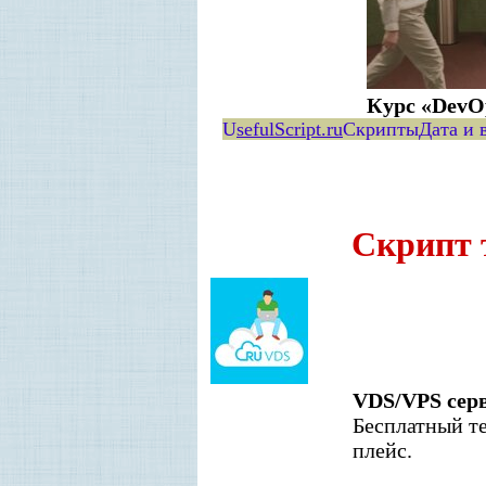
Курс «DevO
U
sefulScript.ru
Скрипты
Дата и 
С
крипт 
VDS/VPS серв
Бес­плат­ный т
плейс.