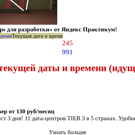
ps для разработки» от Яндекс Практикум!
время
Текущая дата и время
2
45
9
91
текущей даты и времени (идущ
ер от 130 руб/месяц
ест 3 дня! 11 дата-цен­тров TIER 3 в 5 стра­нах. Удоб­
Узнать больше