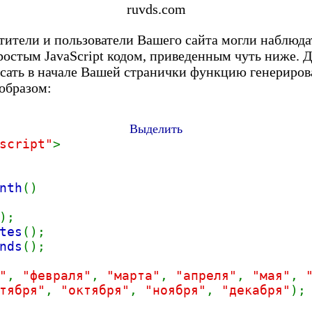
ruvds.com
етители и пользователи Вашего сайта могли наблюда
остым JavaScript кодом, приведенным чуть ниже. Д
писать в начале Вашей странички функцию генериро
образом:
Выделить
script"
>
nth
()
);
tes
();
nds
();
"
,
"февраля"
,
"марта"
,
"апреля"
,
"мая"
,
тября"
,
"октября"
,
"ноября"
,
"декабря"
);