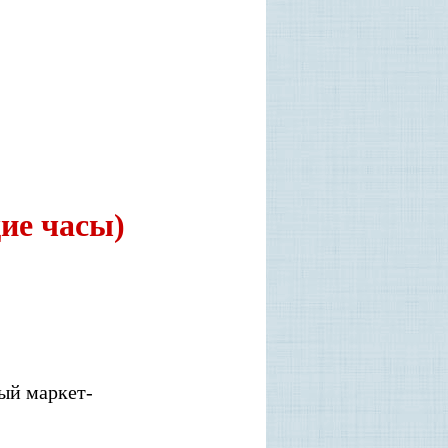
ие часы)
ный мар­кет­