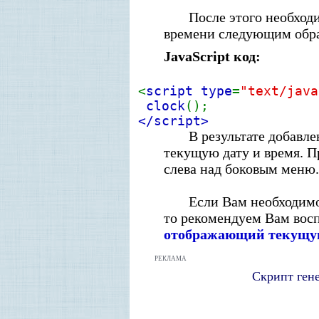
После этого необход
времени следующим обр
JavaScript код:
<
script type
=
"text/java
clock
();
</script>
В результате добавл
текущую дату и время. П
слева над боковым меню.
Если Вам необходимо
то рекомендуем Вам вос
отображающий текущую
Р
ЕКЛАМА
Скрипт ген