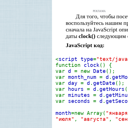
РЕКЛАМА
Для того, чтобы пос
воспользуйтесь нашим пр
сначала на JavaScript о
даты
clock()
следующим 
JavaScript код:
<
script type
=
"text/java
function
clock
() {
var
d
= new
Date
();
var
month_num
=
d
.
getMo
var
day
=
d
.
getDate
();
var
hours
=
d
.
getHours
(
var
minutes
=
d
.
getMinu
var
seconds
=
d
.
getSeco
month
=new Array(
"января
"июля"
,
"августа"
,
"сен