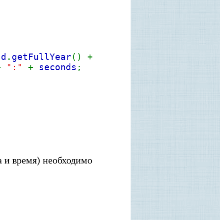
+
d
.
getFullYear
() +
+
":"
+
seconds
;
а и время) необходимо