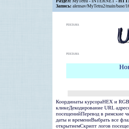
Раздел:
MyTetra - INTERNET -
HTT
Запись:
alensav/MyTetra2/main/base/
РЕКЛАМА
Р
ЕКЛАМА
Но
Координаты курсора
HEX и RGB 
клике
Декодирование URL адрес
посещений
Перевод в римские ч
даты и времени
Выбрать все фла
открытием
Скрипт логов посеще