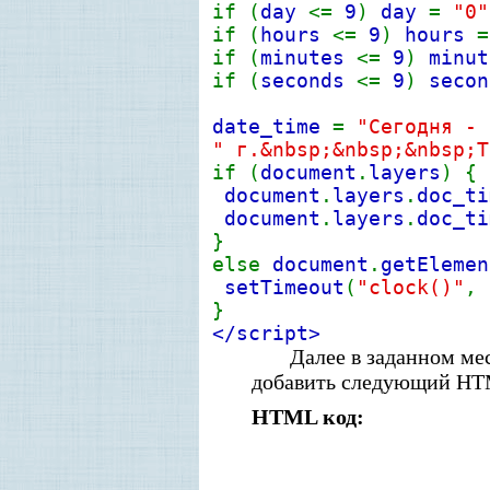
if (
day
<=
9
)
day
=
"0
if (
hours
<=
9
)
hours
if (
minutes
<=
9
)
minu
if (
seconds
<=
9
)
seco
date_time
=
"Сегодня -
" г.&nbsp;&nbsp;&nbsp;Т
if (
document
.
layers
) {
document
.
layers
.
doc_ti
document
.
layers
.
doc_ti
}
else
document
.
getElemen
setTimeout
(
"clock()"
,
}
</script>
Далее в заданном мес
добавить следующий HT
HTML код: