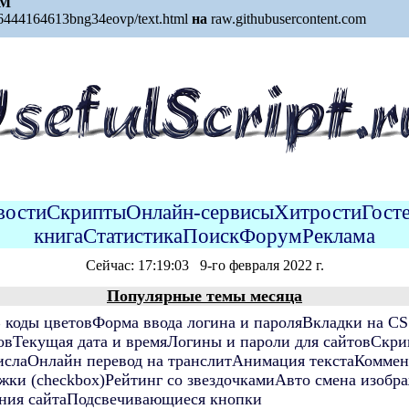
M
16444164613bng34eovp/text.html
на
raw.githubusercontent.com
Д
обавить в избранное
вости
Скрипты
Онлайн-сервисы
Хитрости
Гост
книга
Статистика
Поиск
Форум
Реклама
С
ейчас: 17:19:03 9-го февраля 2022 г.
Популярные темы месяца
коды цветов
Форма ввода логина и пароля
Вкладки на CS
ов
Текущая дата и время
Логины и пароли для сайтов
Скри
исла
Онлайн перевод на транслит
Анимация текста
Коммен
жки (checkbox)
Рейтинг со звездочками
Авто смена изобр
ния сайта
Подсвечивающиеся кнопки