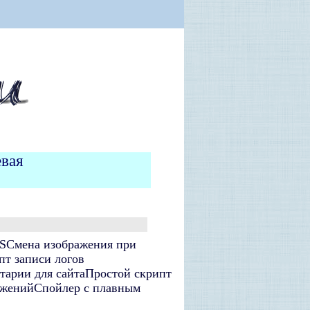
евая
S
Смена изображения при
пт записи логов
тарии для сайта
Простой скрипт
ажений
Спойлер с плавным