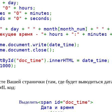
"
+
day
;
=
"0"
+
hours
;
tes
=
"0"
+
minutes
;
nds
=
"0"
+
seconds
;
 "
+
day
+
" "
+
month
[
month_num
] +
" "
екущее время - "
+
hours
+
":"
+
minutes
me
.
document
.
write
(
date_time
);
me
.
document
.
close
();
tById
(
"doc_time"
).
innerHTML
=
date_time
;
1000
);
те Вашей странички (там, где будет выводиться дат
ML код:
Выделить
<
span id
=
"doc_time"
>
Дата и время