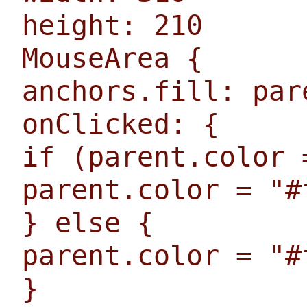
height: 210
MouseArea {
anchors.fill: par
onClicked: {
if (parent.color 
parent.color = "#
} else {
parent.color = "#
}