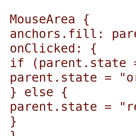
MouseArea {
anchors.fill: par
onClicked: {
if (parent.state 
parent.state = "o
} else {
parent.state = "r
}
}