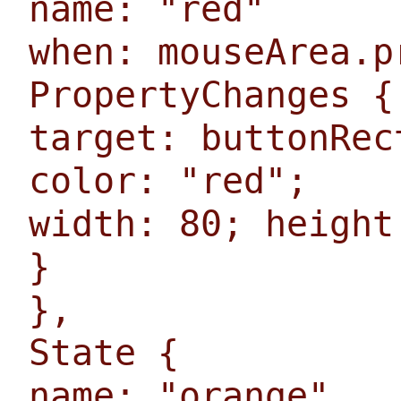
name: "red"
when: mouseArea.p
PropertyChanges {
target: buttonRec
color: "red";
width: 80; height
}
},
State {
name: "orange"