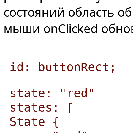
состояний область о
мыши onClicked обно
id: buttonRect;
state: "red"
states: [
State {