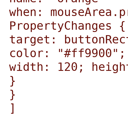
when: mouseArea.p
PropertyChanges {
target: buttonRec
color: "#ff9900";
width: 120; heigh
}
}
]