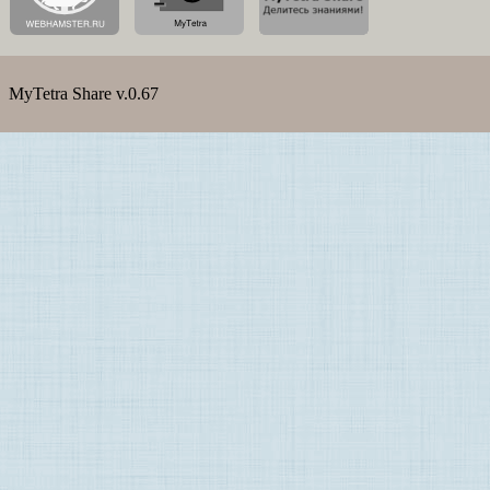
MyTetra Share v.0.67