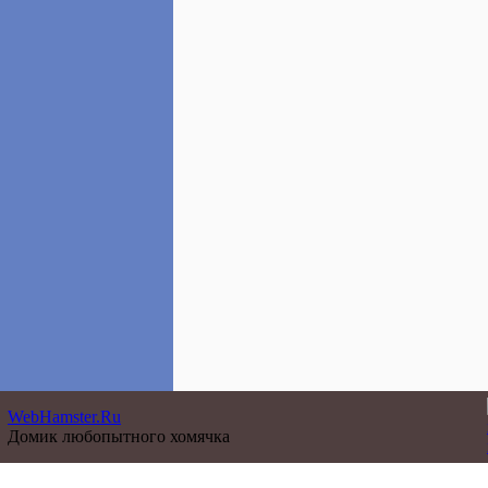
WebHamster.Ru
Домик любопытного хомячка