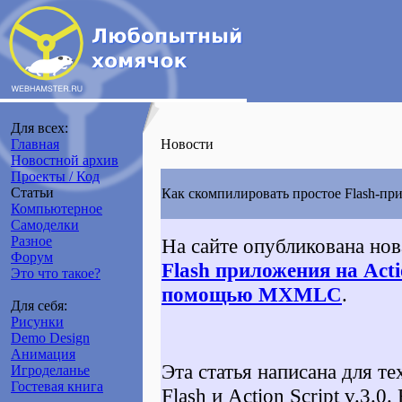
Для всех:
Главная
Новости
Новостной архив
Проекты / Код
Статьи
Как скомпилировать простое Flash-прил
Компьютерное
Самоделки
Разное
На сайте опубликована нов
Форум
Flash приложения на Acti
Это что такое?
помощью MXMLC
.
Для себя:
Рисунки
Demo Design
Анимация
Эта статья написана для те
Игроделанье
Гостевая книга
Flash и Action Script v.3.0