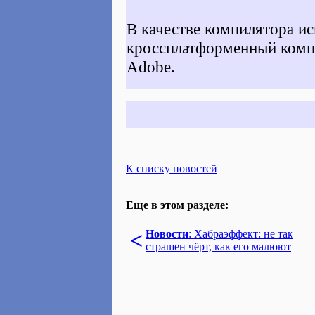
В качестве компилятора ис
кроссплатформенный ком
Adobe.
К списку новостей
Еще в этом разделе:
<
Новости
: Хабраэффект: не так
страшен чёрт, как его малюют