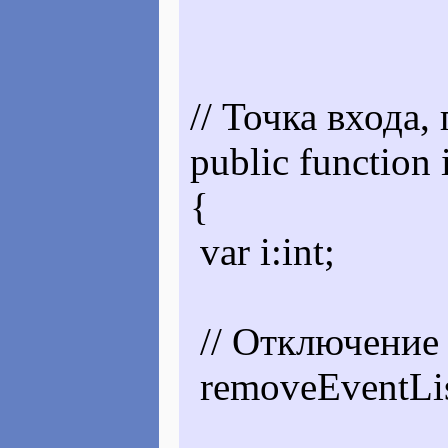
// Точка входа,
public function i
{
var i:int;
// Отключение 
removeEventLi