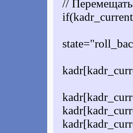
// Перемещатьс
if(kadr_current
state="roll_bac
kadr[kadr_curre
kadr[kadr_curr
kadr[kadr_curre
kadr[kadr_curre