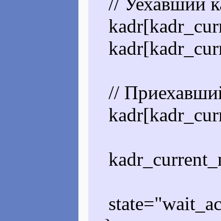
// Уехавший к
kadr[kadr_curr
kadr[kadr_curre
// Приехавший
kadr[kadr_curr
kadr_current_n
state="wait_ac