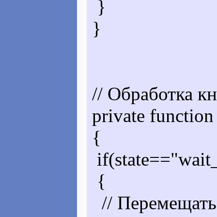
}
}
// Обработка кн
private functio
{
if(state=="wait_
{
// Перемещатьс