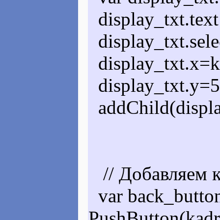
display_txt.tex
display_txt.sele
display_txt.x=k
display_txt.y=5
addChild(displa
// Добавляем к
var back_butto
PushButton(kadr