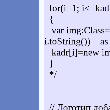
for(i=1; i<=kad
{
var img:Class=
i.toString()) as
kadr[i]=new im
}
*/
// Логотип доба