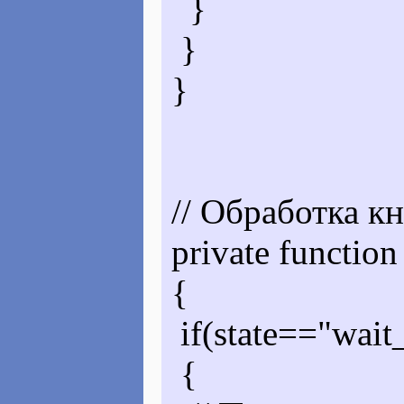
}
}
}
// Обработка кн
private functio
{
if(state=="wait_
{