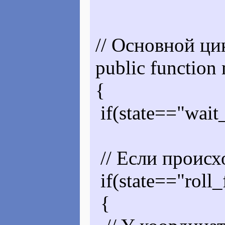
// Основной ци
public function
{
if(state=="wait_
// Если происх
if(state=="roll_
{