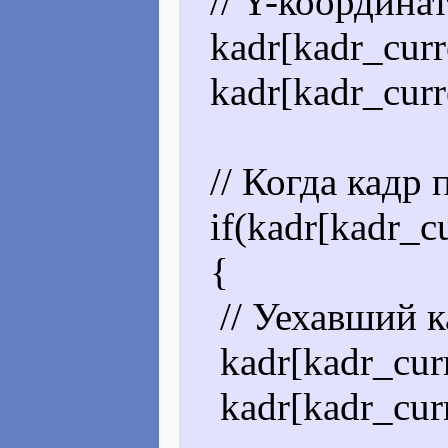
// Y-координат
kadr[kadr_curr
kadr[kadr_curr
// Когда кадр 
if(kadr[kadr_cu
{
// Уехавший к
kadr[kadr_curr
kadr[kadr_curre