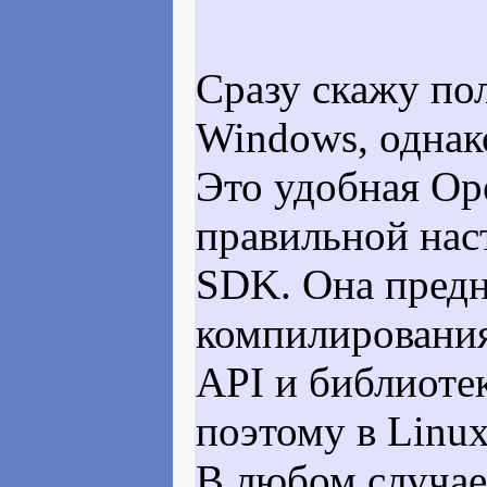
Сразу скажу по
Windows, однак
Это удобная Ope
правильной наст
SDK. Она предн
компилирования 
API и библиотек
поэтому в Linu
В любом случае