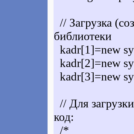
// Загрузка (со
библиотеки
kadr[1]=new sy
kadr[2]=new sy
kadr[3]=new sy
// Для загрузк
код:
/*