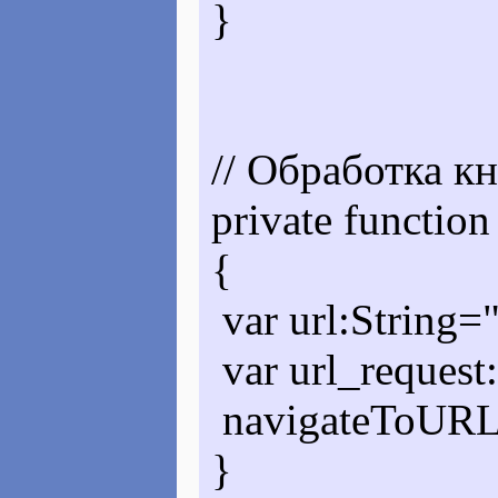
}
// Обработка к
private functio
{
var url:String="
var url_reques
navigateToURL(u
}