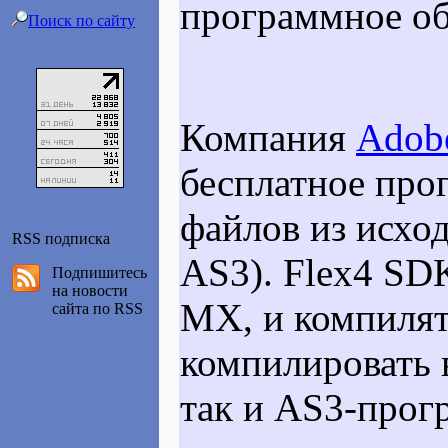
программное об
Поиск по сайту
Компания
Adob
бесплатное про
файлов из исход
RSS подписка
AS3). Flex4 SDK
Подпишитесь
на новости
MX, и компиля
сайта по RSS
компилировать
так и AS3-прог