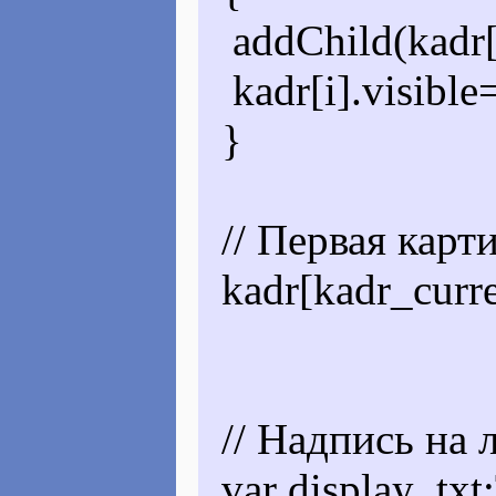
addChild(kadr[i
kadr[i].visible=
}
// Первая карт
kadr[kadr_curre
// Надпись на л
var display_txt: