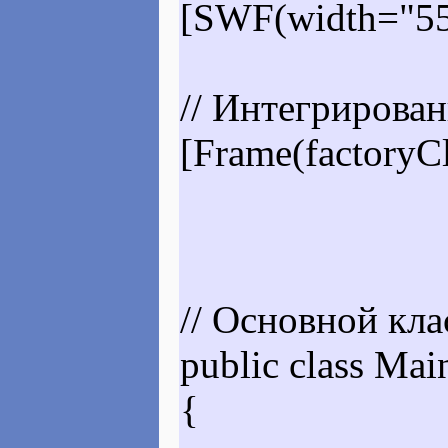
[SWF(width="550
// Интегрирован
[Frame(factoryCl
// Основной кл
public class Mai
{