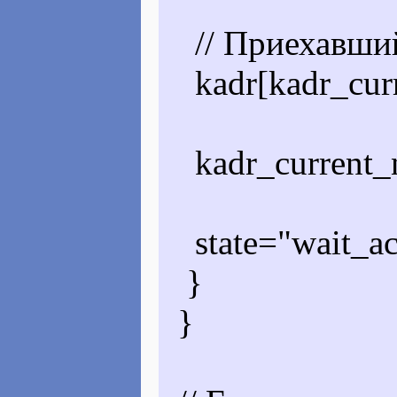
// Приехавший
kadr[kadr_curr
kadr_current_
state="wait_ac
}
}