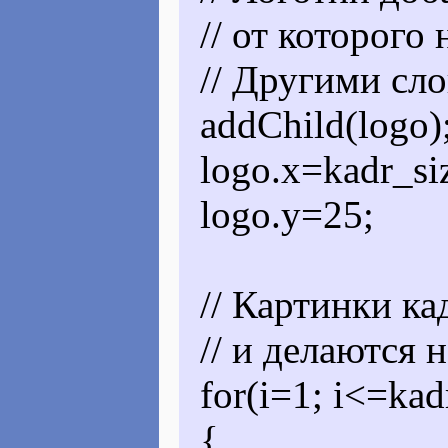
// от которого 
// Другими сло
addChild(logo)
logo.x=kadr_si
logo.y=25;
// Картинки ка
// и делаются
for(i=1; i<=kad
{