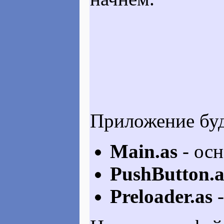
Приложение буд
Main.as
- ос
PushButton.a
Preloader.as
-