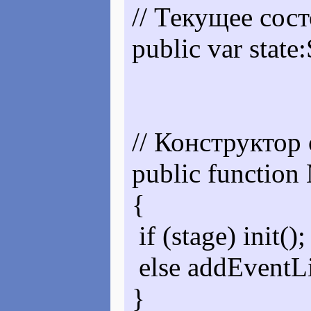
// Текущее сос
public var state
// Конструктор 
public function 
{
if (stage) init();
else addEventL
}