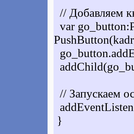
// Добавляем кн
var go_button:
PushButton(kadr
go_button.addE
addChild(go_bu
// Запускаем ос
addEventListe
}