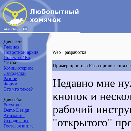
Для всех:
Главная
Новостной архив
Web - разработка
Проекты / Код
Статьи
Пример простого Flash приложения н
Компьютерное
Самоделки
Разное
Недавно мне ну
Форум
Это что такое?
кнопок и неско
Для себя:
Рисунки
рабочий инстру
Demo Design
Анимация
"открытого" пр
Игроделанье
Гостевая книга