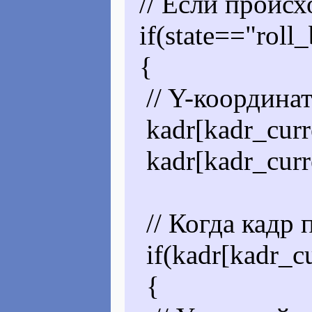
// Если происх
if(state=="roll_
{
// Y-координат
kadr[kadr_curr
kadr[kadr_curr
// Когда кадр 
if(kadr[kadr_cu
{