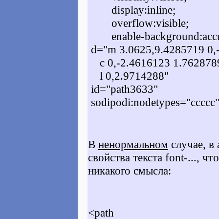
display:inline;
overflow:visible;
enable-background:accu
d="m 3.0625,9.4285719 0,
c 0,-2.4616123 1.7628789
l 0,2.9714288"
id="path3633"
sodipodi:nodetypes="ccccc"
В
ненормальном
случае, в
свойства текста
font-...
, чт
никакого смысла:
<path