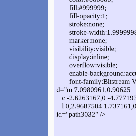
fill:#999999;
fill-opacity:1;
stroke:none;
stroke-width:1.9999998
marker:none;
visibility:visible;
display:inline;
overflow:visible;
enable-background:accu
font-family:Bitstream Ve
d="m 7.0980961,0.90625
c -2.6263167,0 -4.777193
l 0,2.9687504 1.737161,0
id="path3032" />