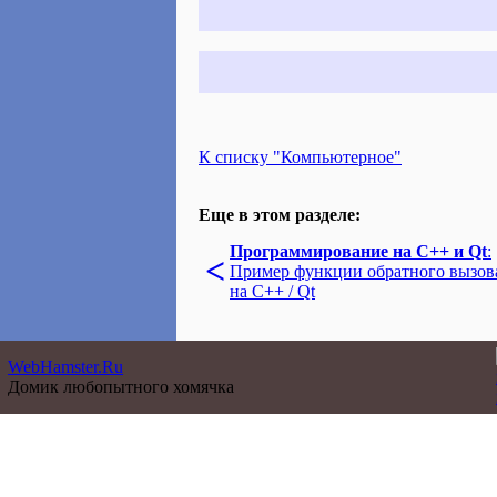
К списку "Компьютерное"
Еще в этом разделе:
Программирование на C++ и Qt
:
<
Пример функции обратного вызов
на C++ / Qt
WebHamster.Ru
Домик любопытного хомячка