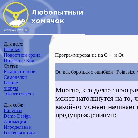
Для всех:
Главная
Новостной архив
Программирование на C++ и Qt
Проекты / Код
Статьи
Компьютерное
Qt: как бороться с ошибкой "Point size <=
Самоделки
Разное
Форум
Многие, кто делает програ
Это что такое?
может натолкнутся на то, 
Для себя:
какой-то момент начинает
Рисунки
предупреждениями:
Demo Design
Анимация
Игроделанье
Гостевая книга