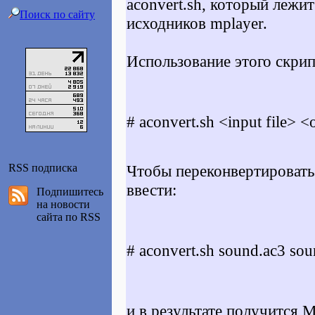
aconvert.sh
, который лежит
Поиск по сайту
исходников mplayer.
Использование этого скри
# aconvert.sh <input file> <
RSS подписка
Чтобы переконвертировать
ввести:
Подпишитесь
на новости
сайта по RSS
# aconvert.sh sound.ac3 so
и в результате получится 