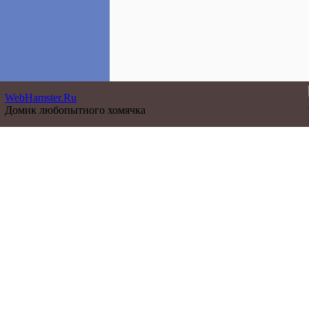
WebHamster.Ru
Домик любопытного хомячка