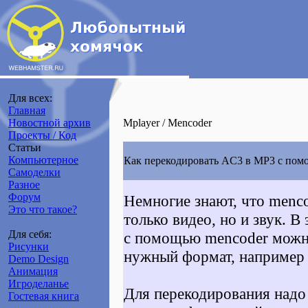
Для всех:
Главная
Новостной архив
Mplayer / Mencoder
Проекты / Код
Статьи
Компьютерное
Как перекодировать AC3 в MP3 с пом
Самоделки
Разное
Форум
Немногие знают, что
menc
Это что такое?
только видео, но и звук. В 
Для себя:
с помощью
mencoder
можно
Рисунки
нужный формат, например
Demo Design
Анимация
Игроделанье
Для перекодирования надо
Гостевая книга