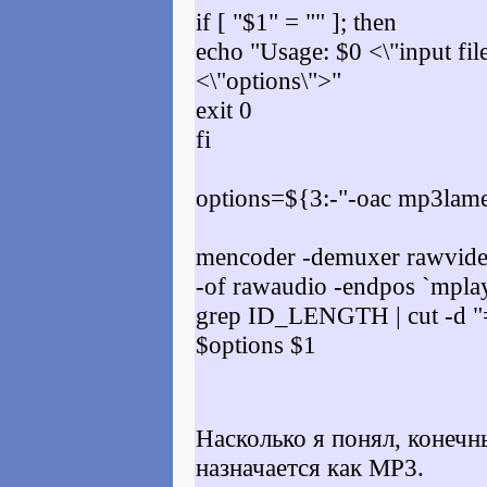
if [ "$1" = "" ]; then
echo "Usage: $0 <\"input file
<\"options\">"
exit 0
fi
options=${3:-"-oac mp3lam
mencoder -demuxer rawvide
-of rawaudio -endpos `mplay
grep ID_LENGTH | cut -d "="
$options $1
Насколько я понял, конеч
назначается как MP3.