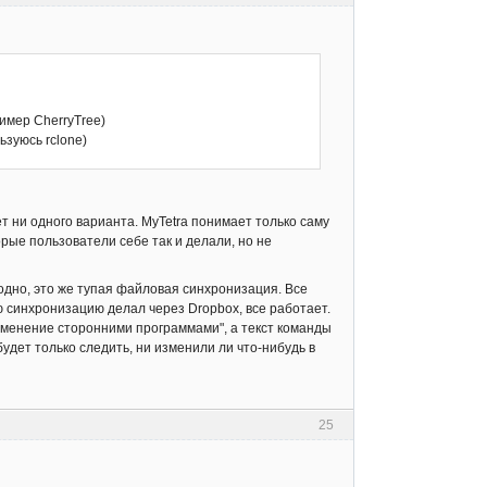
имер CherryTree)
ьзуюсь rclone)
т ни одного варианта. MyTetra понимает только саму
рые пользователи себе так и делали, но не
годно, это же тупая файловая синхронизация. Все
ю синхронизацию делал через Dropbox, все работает.
изменение сторонними программами", а текст команды
удет только следить, ни изменили ли что-нибудь в
25