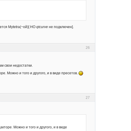
тся Mytetra(~ой)[ НО
qtcurve
не подключен].
26
ам свои недостатки.
е. Можно и того и другого, и в виде пресетов.
27
торе. Можно и того и другого, и в виде