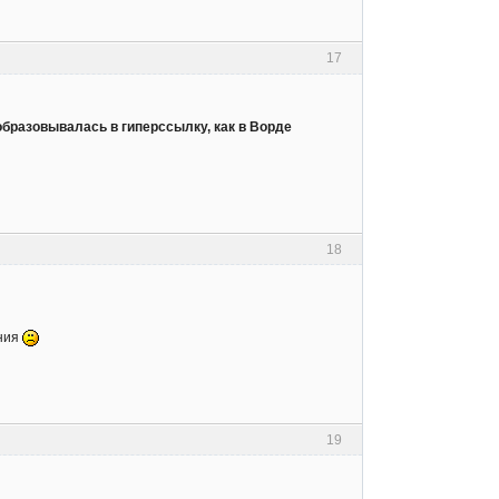
17
образовывалась в гиперссылку, как в Ворде
18
ания
19