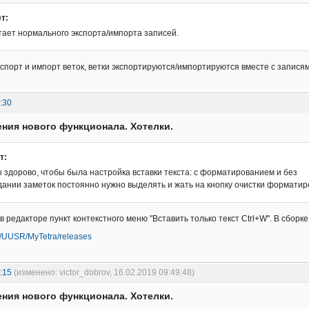
т:
тает нормального экспорта/импорта записей.
экспорт и импорт веток, ветки экспортируются/импортируются вместе с запися
:30
ния нового функционала. Хотелки.
т:
 здорово, чтобы была настройка вставки текста: с форматированием и без
здании заметок постоянно нужно выделять и жать на кнопку очистки формати
 в редакторе пункт контекстного меню "Вставить только текст Ctrl+W". В сборк
om/UUSR/MyTetra/releases
:15
(изменено: victor_dobrov, 16.02.2019 09:49:48)
ния нового функционала. Хотелки.