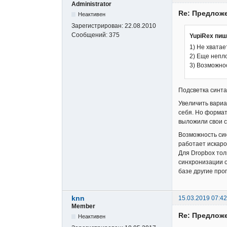
Administrator
Re: Предложе
Неактивен
Зарегистрирован:
22.08.2010
Сообщений:
375
YupiRex пиш
1) Не хватае
2) Еще непл
3) Возможнос
Подсветка синта
Увеличить вариа
себя. Но формат
выложили свои с
Возможность син
работает искаро
Для Dropbox тол
синхронизации о
базе другие про
knn
15.03.2019 07:42
Member
Re: Предложе
Неактивен