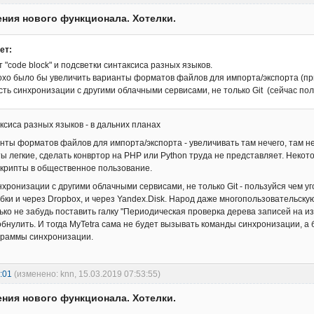
ния нового функционала. Хотелки.
ет:
т "code block" и подсветки синтаксиса разных языков.
охо было бы увеличить варианты форматов файлов для импорта/экспорта (пр
ть синхронизации с другими облачными сервисами, не только Git (сейчас пол
ксиса разных языков - в дальних планах
нты форматов файлов для импорта/экспорта - увеличивать там нечего, там не
ы легкие, сделать конвртор на PHP или Python труда не представляет. Некото
крипты в общественное пользование.
хронизации с другими облачными сервисами, не только Git - пользуйся чем у
бки и через Dropbox, и через Yandex.Disk. Народ даже многопользовательску
ько не забудь поставить галку "Периодическая проверка дерева записей на 
бнулить. И тогда MyTetra сама не будет вызывать команды синхронизации, а б
граммы синхронизации.
:01
(изменено: knn, 15.03.2019 07:53:55)
ния нового функционала. Хотелки.