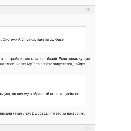
23
 Система Arch Linux, пакеты qt5-base
 в настройках ваш каталог с базой. Если предыдущую
 каталоге. Новая MyTetra просто запустится, найдет
льзуют, но почему выбранный стиль к mytetra не
писали какая у вас DE среда, что это за настройки.
24