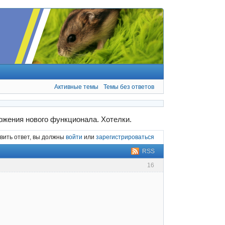
Активные темы
Темы без ответов
жения нового функционала. Хотелки.
вить ответ, вы должны
войти
или
зарегистрироваться
RSS
16