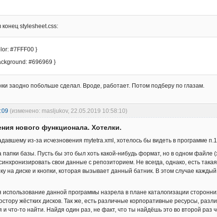
 конец stylesheet.css:
olor: #7FFF00 }
background: #696969 }
нки заодно побольше сделал. Вроде, работает. Потом подберу по глазам.
:09
(изменено: masljukov, 22.05.2019 10:58:10)
ния нового функционала. Хотелки.
адавшему из-за исчезновения mytetra.xml, хотелось бы видеть в программе п.1
 папки базы. Пусть бы это был хоть какой-нибудь формат, но в одном файле (хо
синхронизировать свои данные с репозиторием. Не всегда, однако, есть така
ику на диске и кнопки, которая вызывает данный батник. В этом случае кажд
меня использование данной программы назрела в плане каталогизации сторонни
стору жёстких дисков. Так же, есть различные корпоративные ресурсы, разли
 и что-то найти. Найдя один раз, не факт, что ты найдёшь это во второй раз