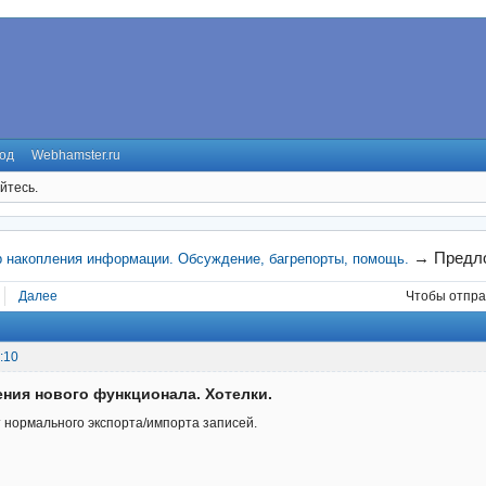
од
Webhamster.ru
йтесь.
→
Предло
р накопления информации. Обсуждение, багрепорты, помощь.
Далее
Чтобы отпра
:10
ния нового функционала. Хотелки.
 нормального экспорта/импорта записей.