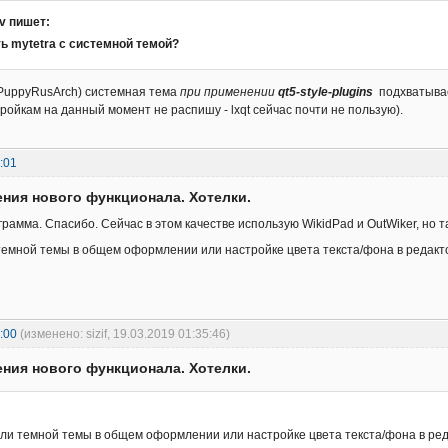
ov пишет:
ть mytetra с системной темой?
(PuppyRusArch) системная тема
при применении
qt5-style-plugins
подхватывае
ройкам на данный момент не распишу - lxqt сейчас почти не пользую).
:01
ния нового функционала. Хотелки.
рамма. Спасибо. Сейчас в этом качестве использую WikidPad и OutWiker, но т
темной темы в общем оформлении или настройке цвета текста/фона в редактор
:00
(изменено: sizif, 19.03.2019 01:35:46)
ния нового функционала. Хотелки.
ли темной темы в общем оформлении или настройке цвета текста/фона в редак