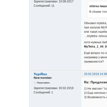
Зарегистрирован:
10.08.2017
Сообщений:
11
xintrea пише
В сборке тог
Обновил mytetra
при запуске MyTe
или такая ошибк
…/mytetra: reloca
хотя нужные библ
MyTetra_1_44_65
Ещё вопрос по 
например у меня 
применяется?
YupiRex
20.02.2019 14:38
New member
Re: Предложе
Неактивен
Зарегистрирован:
20.02.2019
1) Не хватает "c
Сообщений:
1
2) Еще неплохо 
3) Возможность 