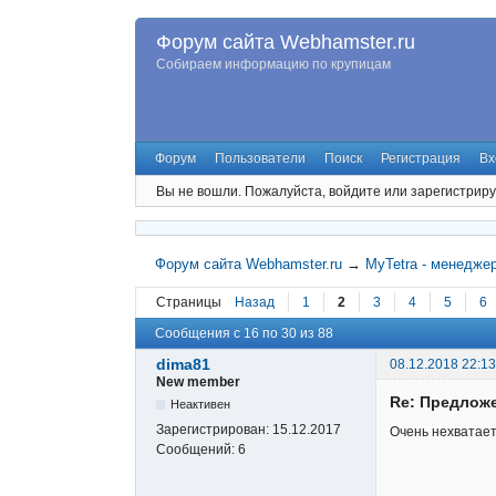
Форум сайта Webhamster.ru
Собираем информацию по крупицам
Форум
Пользователи
Поиск
Регистрация
Вх
Вы не вошли.
Пожалуйста, войдите или зарегистриру
Форум сайта Webhamster.ru
→
MyTetra - менедже
Страницы
Назад
1
2
3
4
5
6
Сообщения с 16 по 30 из 88
dima81
08.12.2018 22:13
New member
Re: Предложе
Неактивен
Зарегистрирован:
15.12.2017
Очень нехватает
Сообщений:
6