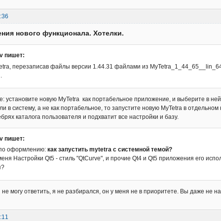
:36
ния нового функционала. Хотелки.
ov пишет:
tra, перезаписав файлы версии 1.44.31 файлами из MyTetra_1_44_65__lin_64.
.
: установите новую MyTetra как портабельное приложение, и выберите в ней
и в систему, а не как портабельное, то запустите новую MyTetra в отдельном
ебрях каталога пользователя и подхватит все настройки и базу.
ov пишет:
 по оформлению:
как запустить mytetra с системной темой?
еня Настройки Qt5 - стиль "QtCurve", и прочие Qt4 и Qt5 приложения его испо
я?
 не могу ответить, я не разбирался, он у меня не в приоритете. Вы даже не на
:11