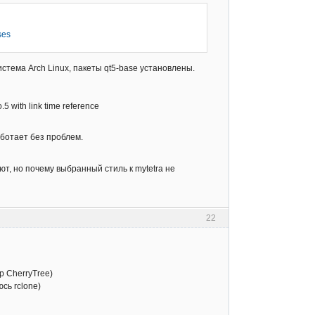
ses
стема Arch Linux, пакеты qt5-base установлены.
.5 with link time reference
аботает без проблем.
ют, но почему выбранный стиль к mytetra не
22
 CherryTree)
сь rclone)