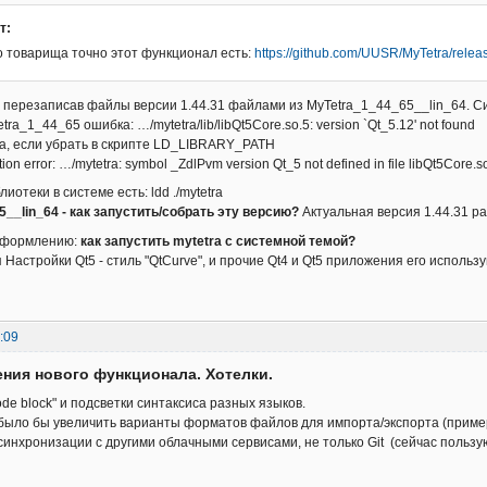
т:
о товарища точно этот функционал есть:
https://github.com/UUSR/MyTetra/relea
, перезаписав файлы версии 1.44.31 файлами из MyTetra_1_44_65__lin_64. Си
tra_1_44_65 ошибка: …/mytetra/lib/libQt5Core.so.5: version `Qt_5.12' not found
а, если убрать в скрипте LD_LIBRARY_PATH
tion error: …/mytetra: symbol _ZdlPvm version Qt_5 not defined in file libQt5Core.so
иотеки в системе есть: ldd ./mytetra
__lin_64 - как запустить/собрать эту версию?
Актуальная версия 1.44.31 р
оформлению:
как запустить mytetra с системной темой?
Настройки Qt5 - стиль "QtCurve", и прочие Qt4 и Qt5 приложения его использу
:09
ния нового функционала. Хотелки.
ode block" и подсветки синтаксиса разных языков.
было бы увеличить варианты форматов файлов для импорта/экспорта (пример
синхронизации с другими облачными сервисами, не только Git (сейчас пользую