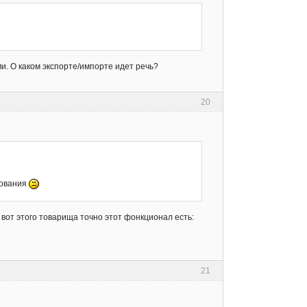
ми. О каком экспорте/импорте идет речь?
20
рования
е вот этого товарища точно этот фонкционал есть:
21