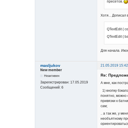
пресетов.
Хотя... Дописал в
QTextEdit { c
QTextEdit { 
Для начала. Ико
masljukov
21.05.2019 15:42
New member
Re: Предложе
Неактивен
Зарегистрирован:
17.05.2019
А мне, как постр
Сообщений:
6
1) кнопку бэкапа
понятно, можно 
привязки к батн
сам;
.. а так же, у 
необъятному про
ориентироваться