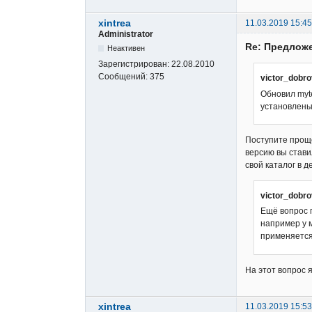
xintrea
11.03.2019 15:45
Administrator
Re: Предложе
Неактивен
Зарегистрирован:
22.08.2010
Сообщений:
375
victor_dobr
Обновил myte
установлены
Поступите проще
версию вы ставил
свой каталог в д
victor_dobr
Ещё вопрос
например у м
применяетс
На этот вопрос я
xintrea
11.03.2019 15:53