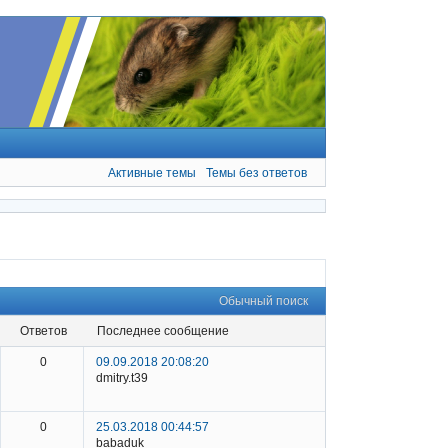
Активные темы
Темы без ответов
Обычный поиск
ответов
последнее сообщение
0
09.09.2018 20:08:20
dmitry.t39
0
25.03.2018 00:44:57
babaduk