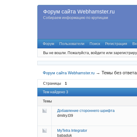
Форум сайта Webhamster.ru
Собираем информацию по крупицам
Форум
Пользователи
Поиск
Регистрация
Вх
Вы не вошли.
Пожалуйста, войдите или зарегистриру
→
Темы без ответа
Форум сайта Webhamster.ru
Страницы
1
Тем найдено 3
Темы
Добавление стороннего шрифта
dmitry.t39
MyTetra Integrator
babaduk