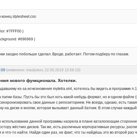
 конец stylesheet.css:
olor: #7FFF00 }
background: #696969 }
нки заодно побольше сделал. Вроде, работает. Потом подберу по глазам.
:09
(изменено: masljukov, 22.05.2019 10:58:10)
ния нового функционала. Хотелки.
адавшему из-за исчезновения mytetra.xml, хотелось бы видеть в программе п.1
 папки базы. Пусть бы это был хоть какой-нибудь формат, но в одном файле (хо
синхронизировать свои данные с репозиторием. Не всегда, однако, есть така
ику на диске и кнопки, которая вызывает данный батник. В этом случае кажд
меня использование данной программы назрела в плане каталогизации сторонни
стору жёстких дисков. Так же, есть различные корпоративные ресурсы, разли
 и что-то найти. Найдя один раз, не факт, что ты найдёшь это во второй раз