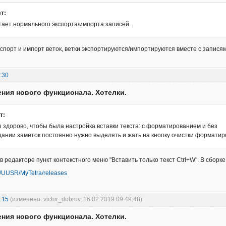
т:
тает нормального экспорта/импорта записей.
экспорт и импорт веток, ветки экспортируются/импортируются вместе с запися
:30
ния нового функционала. Хотелки.
т:
 здорово, чтобы была настройка вставки текста: с форматированием и без
здании заметок постоянно нужно выделять и жать на кнопку очистки формати
 в редакторе пункт контекстного меню "Вставить только текст Ctrl+W". В сборк
om/UUSR/MyTetra/releases
:15
(изменено: victor_dobrov, 16.02.2019 09:49:48)
ния нового функционала. Хотелки.