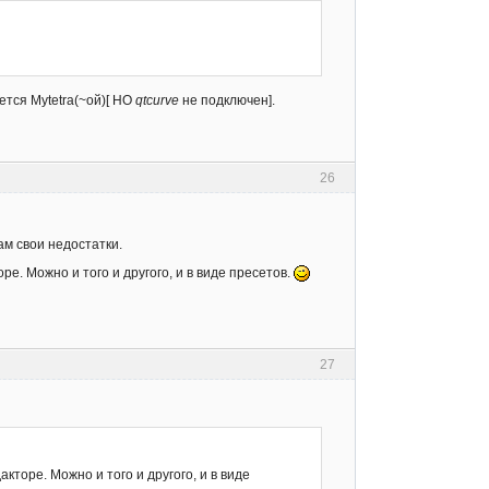
тся Mytetra(~ой)[ НО
qtcurve
не подключен].
26
ам свои недостатки.
е. Можно и того и другого, и в виде пресетов.
27
торе. Можно и того и другого, и в виде