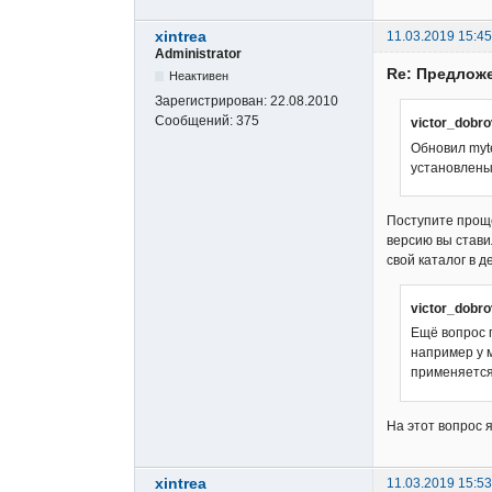
xintrea
11.03.2019 15:45
Administrator
Re: Предложе
Неактивен
Зарегистрирован:
22.08.2010
Сообщений:
375
victor_dobr
Обновил myte
установлены
Поступите проще
версию вы ставил
свой каталог в д
victor_dobr
Ещё вопрос
например у м
применяетс
На этот вопрос я
xintrea
11.03.2019 15:53