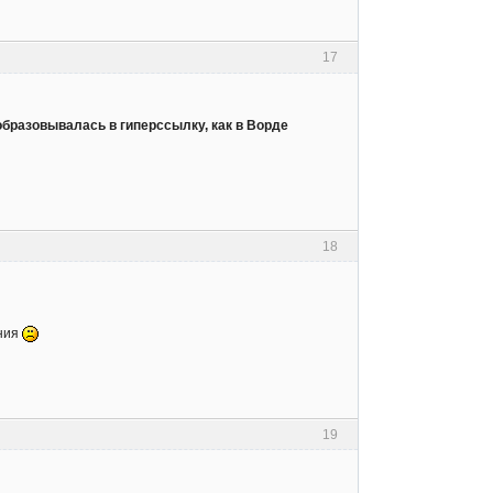
17
образовывалась в гиперссылку, как в Ворде
18
ания
19