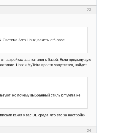
23
 Система Arch Linux, пакеты qt5-base
 в настройках ваш каталог с базой. Если предыдущую
 каталоге. Новая MyTetra просто запустится, найдет
льзуют, но почему выбранный стиль к mytetra не
писали какая у вас DE среда, что это за настройки.
24