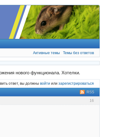
Активные темы
Темы без ответов
жения нового функционала. Хотелки.
вить ответ, вы должны
войти
или
зарегистрироваться
RSS
16