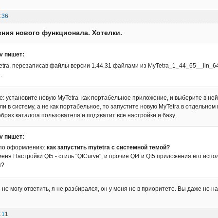
:36
ния нового функционала. Хотелки.
ov пишет:
tra, перезаписав файлы версии 1.44.31 файлами из MyTetra_1_44_65__lin_64.
.
: установите новую MyTetra как портабельное приложение, и выберите в ней
и в систему, а не как портабельное, то запустите новую MyTetra в отдельном
ебрях каталога пользователя и подхватит все настройки и базу.
ov пишет:
 по оформлению:
как запустить mytetra с системной темой?
еня Настройки Qt5 - стиль "QtCurve", и прочие Qt4 и Qt5 приложения его испо
я?
 не могу ответить, я не разбирался, он у меня не в приоритете. Вы даже не на
:11