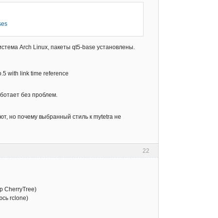
ses
стема Arch Linux, пакеты qt5-base установлены.
.5 with link time reference
аботает без проблем.
ют, но почему выбранный стиль к mytetra не
22
 CherryTree)
сь rclone)