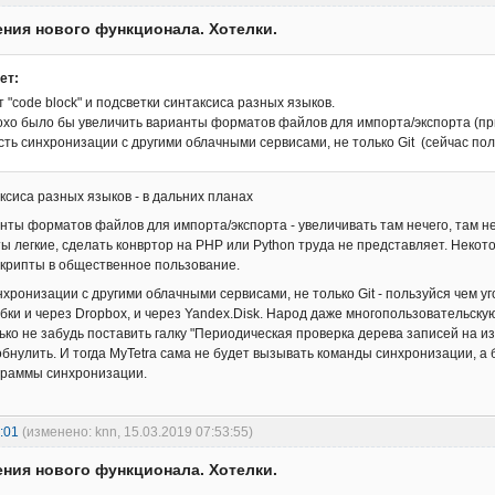
ния нового функционала. Хотелки.
ет:
т "code block" и подсветки синтаксиса разных языков.
охо было бы увеличить варианты форматов файлов для импорта/экспорта (пр
ть синхронизации с другими облачными сервисами, не только Git (сейчас пол
ксиса разных языков - в дальних планах
нты форматов файлов для импорта/экспорта - увеличивать там нечего, там не
ы легкие, сделать конвртор на PHP или Python труда не представляет. Некото
крипты в общественное пользование.
хронизации с другими облачными сервисами, не только Git - пользуйся чем у
бки и через Dropbox, и через Yandex.Disk. Народ даже многопользовательску
ько не забудь поставить галку "Периодическая проверка дерева записей на 
бнулить. И тогда MyTetra сама не будет вызывать команды синхронизации, а б
граммы синхронизации.
:01
(изменено: knn, 15.03.2019 07:53:55)
ния нового функционала. Хотелки.