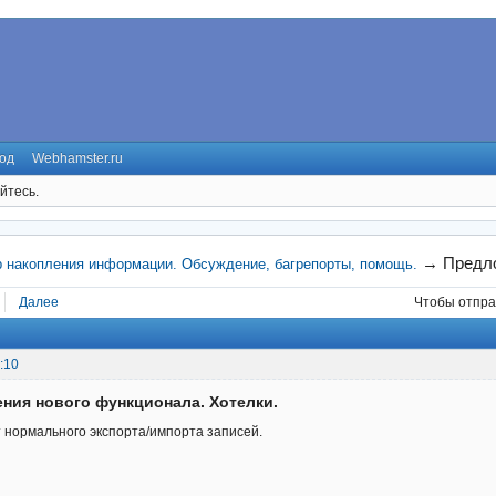
од
Webhamster.ru
йтесь.
→
Предло
р накопления информации. Обсуждение, багрепорты, помощь.
Далее
Чтобы отпра
:10
ния нового функционала. Хотелки.
 нормального экспорта/импорта записей.