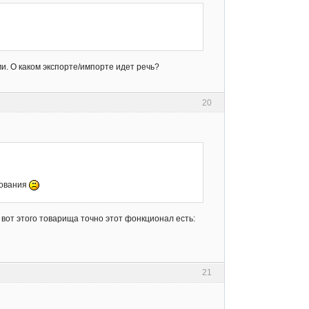
ми. О каком экспорте/импорте идет речь?
20
рования
е вот этого товарища точно этот фонкционал есть:
21