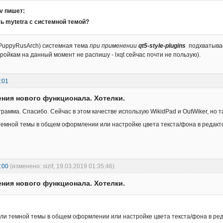
ov пишет:
ть mytetra с системной темой?
(PuppyRusArch) системная тема
при применении
qt5-style-plugins
подхватывае
ройкам на данный момент не распишу - lxqt сейчас почти не пользую).
:01
ния нового функционала. Хотелки.
рамма. Спасибо. Сейчас в этом качестве использую WikidPad и OutWiker, но т
темной темы в общем оформлении или настройке цвета текста/фона в редактор
:00
(изменено: sizif, 19.03.2019 01:35:46)
ния нового функционала. Хотелки.
ли темной темы в общем оформлении или настройке цвета текста/фона в редак