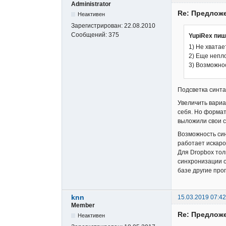
Administrator
Re: Предложе
Неактивен
Зарегистрирован:
22.08.2010
Сообщений:
375
YupiRex пиш
1) Не хватае
2) Еще непл
3) Возможнос
Подсветка синта
Увеличить вариа
себя. Но формат
выложили свои с
Возможность син
работает искаро
Для Dropbox тол
синхронизации о
базе другие про
knn
15.03.2019 07:42
Member
Re: Предложе
Неактивен