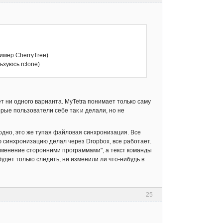
имер CherryTree)
ьзуюсь rclone)
т ни одного варианта. MyTetra понимает только саму
рые пользователи себе так и делали, но не
годно, это же тупая файловая синхронизация. Все
ю синхронизацию делал через Dropbox, все работает.
изменение сторонними программами", а текст команды
удет только следить, ни изменили ли что-нибудь в
25