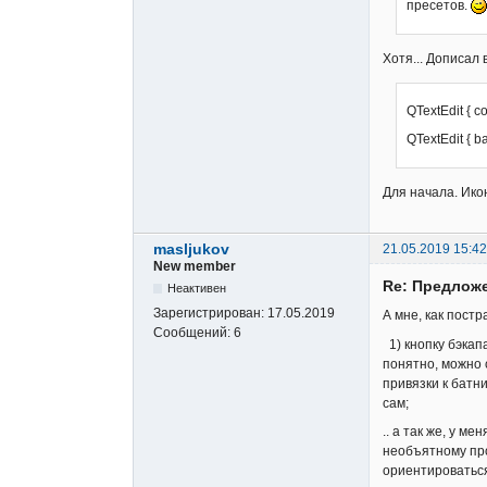
пресетов.
Хотя... Дописал в
QTextEdit { c
QTextEdit { 
Для начала. Ико
masljukov
21.05.2019 15:42
New member
Re: Предложе
Неактивен
Зарегистрирован:
17.05.2019
А мне, как постр
Сообщений:
6
1) кнопку бэкапа
понятно, можно 
привязки к батн
сам;
.. а так же, у 
необъятному про
ориентироваться