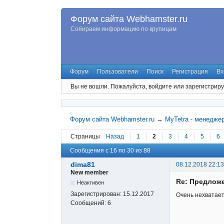
Форум сайта Webhamster.ru
Собираем информацию по крупицам
Форум
Пользователи
Поиск
Регистрация
Вх
Вы не вошли.
Пожалуйста, войдите или зарегистриру
Форум сайта Webhamster.ru
→
MyTetra - менедже
Страницы
Назад
1
2
3
4
5
6
Сообщения с 16 по 30 из 88
dima81
08.12.2018 22:13
New member
Re: Предложе
Неактивен
Зарегистрирован:
15.12.2017
Очень нехватает
Сообщений:
6