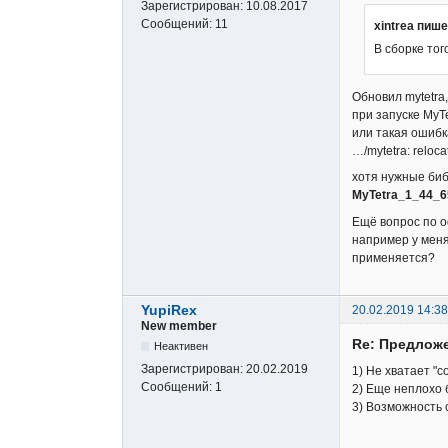
Зарегистрирован:
10.08.2017
Сообщений:
11
xintrea пише
В сборке тог
Обновил mytetra
при запуске MyTe
или такая ошибк
…/mytetra: reloca
хотя нужные библ
MyTetra_1_44_65
Ещё вопрос по 
например у меня 
применяется?
YupiRex
20.02.2019 14:38
New member
Re: Предложе
Неактивен
Зарегистрирован:
20.02.2019
1) Не хватает "c
Сообщений:
1
2) Еще неплохо 
3) Возможность 