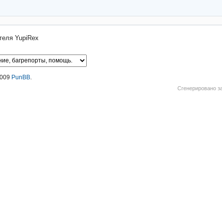
теля YupiRex
2009
PunBB
.
Сгенерировано за