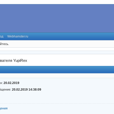
од
Webhamster.ru
йтесь.
вателя YupiRex
ан:
20.02.2019
бщение:
20.02.2019 14:38:09
щения