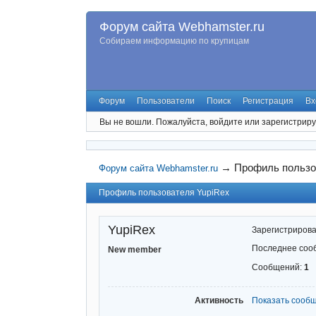
Форум сайта Webhamster.ru
Собираем информацию по крупицам
Форум
Пользователи
Поиск
Регистрация
Вх
Вы не вошли.
Пожалуйста, войдите или зарегистриру
→
Профиль пользо
Форум сайта Webhamster.ru
Профиль пользователя YupiRex
YupiRex
Зарегистриров
Последнее соо
New member
Сообщений:
1
Активность
Показать сооб