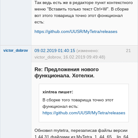
Так ведь есть же в редакторе пункт контекстного
меню "Вставить только текст Ctrl+W". В сборке
вот этого товарища точно этот фонкционал
есть:
https://github.com/UUSR/MyTetra/releases
09.02.2019 01:40:15
(изменено:
21
victor_dobrov
victor_dobrov, 16.02.2019 09:49:48)
Member
Re: Предложения нового
Неактивен
функционала. Хотелки.
xintrea пишет:
В сборке того товарища точно этот
функционал есть:
https://github.com/UUSR/MyTetra/releases
Обновил mytetra, перезаписав файлы версии
1.44.31 файлами из MyTetra_1_44_65__lin_64.