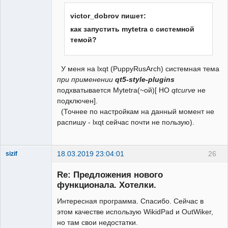
victor_dobrov пишет:
как запустить mytetra с системной
темой?
У меня на lxqt (PuppyRusArch) системная тема
при применении
qt5-style-plugins
подхватывается Mytetra(~ой)[ НО
qtcurve
не
подключен].
(Точнее по настройкам на данный момент не
распишу - lxqt сейчас почти не пользую).
18.03.2019 23:04:01
26
sizif
New member
Re: Предложения нового
Неактивен
функционала. Хотелки.
Интересная программа. Спасибо. Сейчас в
этом качестве использую WikidPad и OutWiker,
но там свои недостатки.