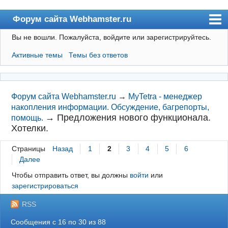
Форум сайта Webhamster.ru
Вы не вошли.
Пожалуйста, войдите или зарегистрируйтесь.
Форум
Активные темы
Темы без ответов
Пользователи
Поиск
Регистрация
Форум сайта Webhamster.ru
→
MyTetra - менеджер
накопления информации. Обсуждение, багрепорты,
Вход
→
Предложения нового функционала.
помощь.
Хотелки.
Webhamster.ru
Страницы
Назад
1
2
3
4
5
6
Далее
Чтобы отправить ответ, вы должны
войти
или
зарегистрироваться
RSS
Сообщения с 16 по 30 из 88