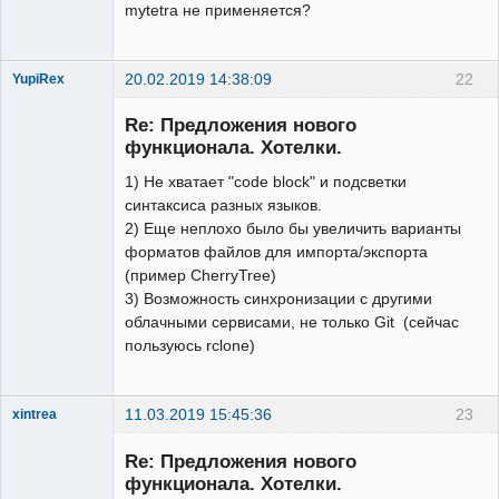
mytetra не применяется?
20.02.2019 14:38:09
22
YupiRex
New member
Re: Предложения нового
Неактивен
функционала. Хотелки.
1) Не хватает "code block" и подсветки
синтаксиса разных языков.
2) Еще неплохо было бы увеличить варианты
форматов файлов для импорта/экспорта
(пример CherryTree)
3) Возможность синхронизации с другими
облачными сервисами, не только Git (сейчас
пользуюсь rclone)
11.03.2019 15:45:36
23
xintrea
Administrator
Re: Предложения нового
Неактивен
функционала. Хотелки.