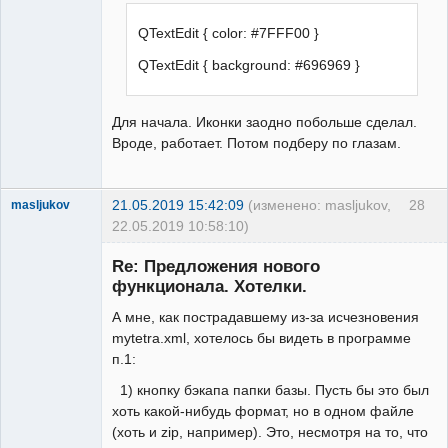
QTextEdit { color: #7FFF00 }
QTextEdit { background: #696969 }
Для начала. Иконки заодно побольше сделал.
Вроде, работает. Потом подберу по глазам.
21.05.2019 15:42:09
(изменено: masljukov,
28
masljukov
22.05.2019 10:58:10)
New member
Re: Предложения нового
Неактивен
функционала. Хотелки.
А мне, как пострадавшему из-за исчезновения
mytetra.xml, хотелось бы видеть в программе
п.1:
1) кнопку бэкапа папки базы. Пусть бы это был
хоть какой-нибудь формат, но в одном файле
(хоть и zip, например). Это, несмотря на то, что