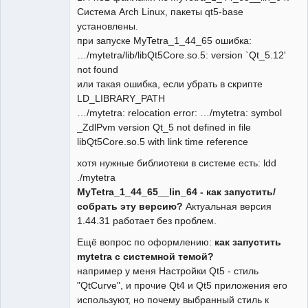
Система Arch Linux, пакеты qt5-base
установлены.
при запуске MyTetra_1_44_65 ошибка:
…/mytetra/lib/libQt5Core.so.5: version `Qt_5.12'
not found
или такая ошибка, если убрать в скрипте
LD_LIBRARY_PATH
…/mytetra: relocation error: …/mytetra: symbol
_ZdlPvm version Qt_5 not defined in file
libQt5Core.so.5 with link time reference
хотя нужные библиотеки в системе есть: ldd
./mytetra
MyTetra_1_44_65__lin_64 - как запустить/
собрать эту версию?
Актуальная версия
1.44.31 работает без проблем.
Ещё вопрос по оформлению:
как запустить
mytetra с системной темой?
например у меня Настройки Qt5 - стиль
"QtCurve", и прочие Qt4 и Qt5 приложения его
используют, но почему выбранный стиль к