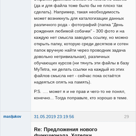
(да и для файла тоже было бы не плохо так
сделать). Например, такая необходимость
может возникнуть для каталогизации данных
различного рода - фотографий (папка "День
рождения любимой собачки" - 300 фото и на
каждую нет смысла заводить ссылку, но можно
открыть папку, которую среди десятков и сотен
папок вручную найти через проводник задача
довольно нетривиальная), различных
обучающих курсов (ни тянуть эти файлы в базу
MyTetra, ни делать ссылки на каждый из этих
файлов смысла нет - сейчас пока остаётся
надеяться опять на память).
P.S. …. может я и не прав и чего-то не понял,
конечно... Тогда поправьте, кто хорошо в теме.
31.05.2019 23:19:56
29
masljukov
New member
Re: Предложения нового
Неактивен
функционала. Хотелки.