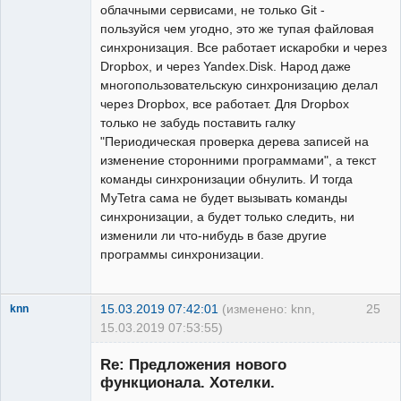
облачными сервисами, не только Git -
пользуйся чем угодно, это же тупая файловая
синхронизация. Все работает искаробки и через
Dropbox, и через Yandex.Disk. Народ даже
многопользовательскую синхронизацию делал
через Dropbox, все работает. Для Dropbox
только не забудь поставить галку
"Периодическая проверка дерева записей на
изменение сторонними программами", а текст
команды синхронизации обнулить. И тогда
MyTetra сама не будет вызывать команды
синхронизации, а будет только следить, ни
изменили ли что-нибудь в базе другие
программы синхронизации.
15.03.2019 07:42:01
(изменено: knn,
25
knn
15.03.2019 07:53:55)
Member
Re: Предложения нового
Неактивен
функционала. Хотелки.