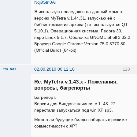
Nqj9Stn0Ai
Я использую последнюю на данный момент
версию MyTetra v.1.44.31, запускаю её с
библиотеками из архива (т.е. используется QT
5.10.1). Операционная система: Fedora 30,
ядро Linux 5.1.7. Оболочка GNOME Shell 3.32.2.
Браузер Google Chrome Version 75.0.3770.80
(Official Build) (64-bit).
02.09.2019 00:12:10
128
tm_vas
New member
Re: MyTetra v.1.43.x - Пожелания,
Неактивен
вопросы, багрепорты
Багрепорт:
Версии для Виндовс начиная с 1_43_27
перестали запускаться под win XP sp3.
Можно ли будущие билды собирать в режиме
совместимости с XP?