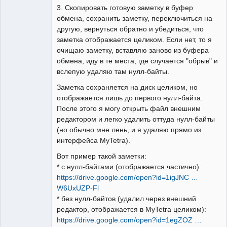
3. Скопировать готовую заметку в буфер
обмена, сохранить заметку, переключиться на
другую, вернуться обратно и убедиться, что
заметка отображается целиком. Если нет, то я
очищаю заметку, вставляю заново из буфера
обмена, иду в те места, где случается "обрыв" и
вслепую удаляю там нулл-байты.
Заметка сохраняется на диск целиком, но
отображается лишь до первого нулл-байта.
После этого я могу открыть файл внешним
редактором и легко удалить оттуда нулл-байты
(но обычно мне лень, и я удаляю прямо из
интерфейса MyTetra).
Вот пример такой заметки:
* с нулл-байтами (отображается частично):
https://drive.google.com/open?id=1igJNC …
W6UxUZP-Fl
* без нулл-байтов (удалил через внешний
редактор, отображается в MyTetra целиком):
https://drive.google.com/open?id=1egZOZ …