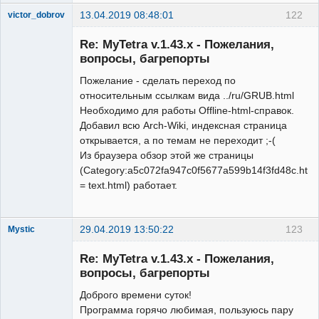
13.04.2019 08:48:01
122
victor_dobrov
Member
Re: MyTetra v.1.43.x - Пожелания,
Неактивен
вопросы, багрепорты
Пожелание - сделать переход по
относительным ссылкам вида ../ru/GRUB.html
Необходимо для работы Offline-html-справок.
Добавил всю Arch-Wiki, индексная страница
открывается, а по темам не переходит ;-(
Из браузера обзор этой же страницы
(Category:a5c072fa947c0f5677a599b14f3fd48c.html
= text.html) работает.
29.04.2019 13:50:22
123
Mystic
New member
Re: MyTetra v.1.43.x - Пожелания,
Неактивен
вопросы, багрепорты
Доброго времени суток!
Программа горячо любимая, пользуюсь пару