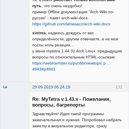
путь
, что очень неудобно!
пример Offline документации "Arch Wiki по-
русски" - пакет arch-wiki-docs:
https://github.com/lahwaacz/arch-wiki-docs
xintrea
, надеюсь дождусь от вас
определённости, другим отвечаете, а на мои
посты ноль реакции…
у меня mytetra 1.44.31 Arch Linux. предыдущие
вопросы по относительным HTML-ссылкам:
https://webhamster.ru/punbb/viewtopic.p …
4843#p4843
29.09.2019 06:24:19
132
La
New member
Re: MyTetra v.1.43.x - Пожелания,
Неактивен
вопросы, багрепорты
Здравствуйте! Идея такой программы
замечательная и нужная. Попробовал набрать
заметку в визуальном редакторе, сразу