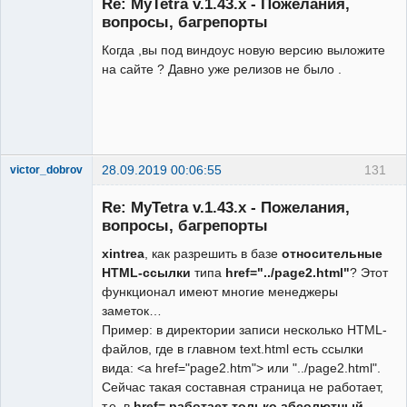
Re: MyTetra v.1.43.x - Пожелания,
Неактивен
вопросы, багрепорты
Когда ,вы под виндоус новую версию выложите
на сайте ? Давно уже релизов не было .
28.09.2019 00:06:55
131
victor_dobrov
Member
Re: MyTetra v.1.43.x - Пожелания,
Неактивен
вопросы, багрепорты
xintrea
, как разрешить в базе
относительные
HTML-ссылки
типа
href="../page2.html"
? Этот
функционал имеют многие менеджеры
заметок…
Пример: в директории записи несколько HTML-
файлов, где в главном text.html есть ссылки
вида: <a href="page2.htm"> или "../page2.html".
Сейчас такая составная страница не работает,
т.е. в
href= работает только абсолютный