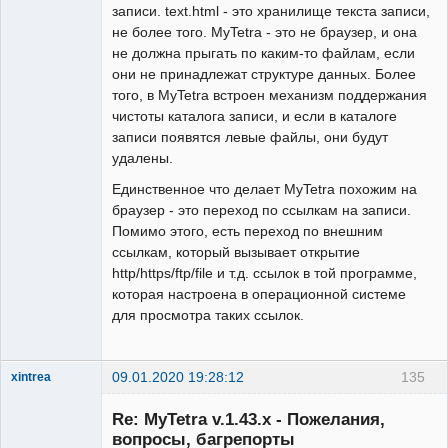
записи. text.html - это хранилище текста записи,
не более того. MyTetra - это не браузер, и она
не должна прыгать по каким-то файлам, если
они не принадлежат структуре данных. Более
того, в MyTetra встроен механизм поддержания
чистоты каталога записи, и если в каталоге
записи появятся левые файлы, они будут
удалены.
Единственное что делает MyTetra похожим на
браузер - это переход по ссылкам на записи.
Помимо этого, есть переход по внешним
ссылкам, который вызывает открытие
http/https/ftp/file и т.д. ссылок в той программе,
которая настроена в операционной системе
для просмотра таких ссылок.
09.01.2020 19:28:12
135
xintrea
Administrator
Re: MyTetra v.1.43.x - Пожелания,
Неактивен
вопросы, багрепорты