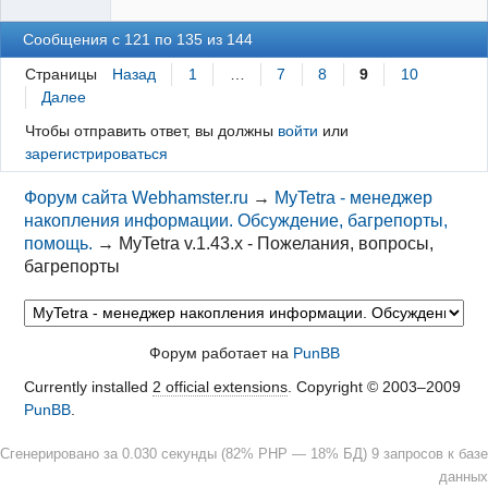
Сообщения с 121 по 135 из 144
Страницы
Назад
1
…
7
8
9
10
Далее
Чтобы отправить ответ, вы должны
войти
или
зарегистрироваться
Форум сайта Webhamster.ru
→
MyTetra - менеджер
накопления информации. Обсуждение, багрепорты,
помощь.
→
MyTetra v.1.43.x - Пожелания, вопросы,
багрепорты
Форум работает на
PunBB
Currently installed
2 official extensions
. Copyright © 2003–2009
PunBB
.
Сгенерировано за 0.030 секунды (82% PHP — 18% БД) 9 запросов к базе
данных