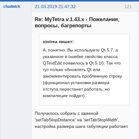
21.03.2019 21:47:32
121
chadwick
Member
Re: MyTetra v.1.43.x - Пожелания,
Неактивен
вопросы, багрепорты
xintrea пишет:
А, понятно. Вы используете Qt 5.7, а
указанное в ошибке свойство класса
QTextEdit появилось в Qt 5.10. Так что
тут только обновлять Qt или
закомментировать проблемную строку
(функционал установки размера
отступа перестанет работать, но
компиляция пойдет).
Получилось собрать с заменой
'setTabStopDistance' на 'setTabStopWidth',
настройка размера шага табуляции работает.