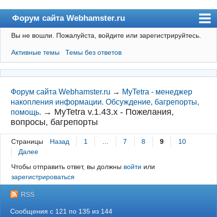
Форум сайта Webhamster.ru
Вы не вошли.
Пожалуйста, войдите или зарегистрируйтесь.
Форум
Активные темы
Темы без ответов
Пользователи
Поиск
Регистрация
Форум сайта Webhamster.ru
→
MyTetra - менеджер
накопления информации. Обсуждение, багрепорты,
Вход
→
MyTetra v.1.43.x - Пожелания,
помощь.
вопросы, багрепорты
Webhamster.ru
Страницы
Назад
1
…
7
8
9
10
Далее
Чтобы отправить ответ, вы должны
войти
или
зарегистрироваться
RSS
Сообщения с 121 по 135 из 144