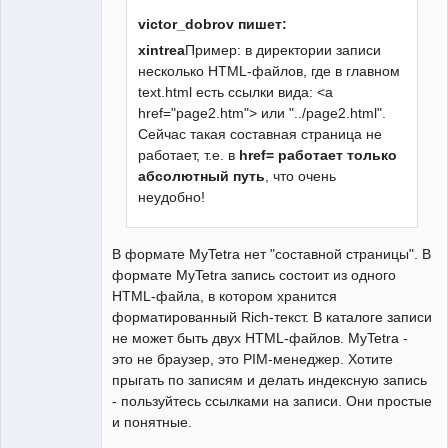
victor_dobrov пишет:
xintrea
Пример: в директории записи
несколько HTML-файлов, где в главном
text.html есть ссылки вида: <a
href="page2.htm"> или "../page2.html".
Сейчас такая составная страница не
работает, т.е. в
href= работает только
абсолютный путь
, что очень
неудобно!
В формате MyTetra нет "составной страницы". В
формате MyTetra запись состоит из одного
HTML-файла, в котором хранится
форматированный Rich-текст. В каталоге записи
не может быть двух HTML-файлов. MyTetra -
это не браузер, это PIM-менеджер. Хотите
прыгать по записям и делать индексную запись
- пользуйтесь ссылками на записи. Они простые
и понятные.