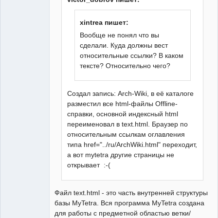
xintrea пишет:
Вообще не понял что вы
сделали. Куда должны вест
относительные ссылки? В каком
тексте? Относительно чего?
Создал запись: Arch-Wiki, в её каталоге
разместил все html-файлы Offline-
справки, основной индексный html
переименовал в text.html. Браузер по
относительным ссылкам оглавления
типа href="../ru/ArchWiki.html" переходит,
а вот mytetra другие страницы не
открывает :-(
Файл text.html - это часть внутренней структуры
базы MyTetra. Вся программа MyTetra создана
для работы с предметной областью ветки/