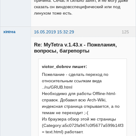
причина. Сечас я сильно занят, и не могу даже
сказать он виндовсспецифический или под
линухом тоже есть.
16.05.2019 15:32:29
125
xintrea
Administrator
Re: MyTetra v.1.43.x - Пожелания,
Неактивен
вопросы, багрепорты
victor_dobrov пишет:
Пожелание - сделать переход по
относительным ссылкам вида
../ru/GRUB.html
Необходимо для работы Offline-html-
справок. Добавил всю Arch-Wiki,
индексная страница открывается, а по
темам не переходит ;-(
Из браузера обзор этой же страницы
(Category:a5c072fa947c0f5677a599b14f3fd48c.
= text.html) работает.