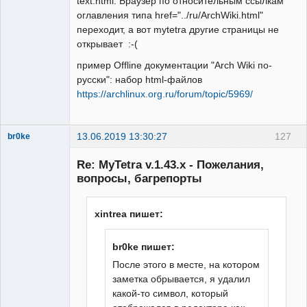
text.html. Браузер по относительным ссылкам
оглавления типа href="../ru/ArchWiki.html"
переходит, а вот mytetra другие страницы не
открывает :-(
пример Offline документации "Arch Wiki по-
русски": набор html-файлов
https://archlinux.org.ru/forum/topic/5969/
13.06.2019 13:30:27
127
br0ke
Moderator
Re: MyTetra v.1.43.x - Пожелания,
Неактивен
вопросы, багрепорты
xintrea пишет:
br0ke пишет:
После этого в месте, на котором
заметка обрывается, я удалил
какой-то символ, который