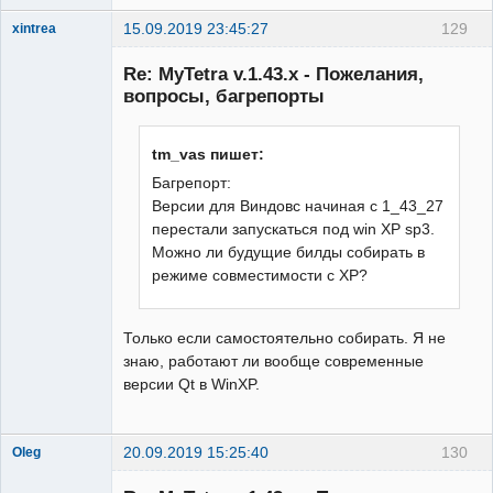
15.09.2019 23:45:27
129
xintrea
Administrator
Re: MyTetra v.1.43.x - Пожелания,
Неактивен
вопросы, багрепорты
tm_vas пишет:
Багрепорт:
Версии для Виндовс начиная с 1_43_27
перестали запускаться под win XP sp3.
Можно ли будущие билды собирать в
режиме совместимости с XP?
Только если самостоятельно собирать. Я не
знаю, работают ли вообще современные
версии Qt в WinXP.
20.09.2019 15:25:40
130
Oleg
New member