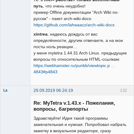
путь
, что очень неудобно!
пример Offline документации "Arch Wiki по-
русски" - пакет arch-wiki-docs:
https://github.com/lahwaacz/arch-wiki-docs
xintrea
, надеюсь дождусь от вас
определённости, другим отвечаете, а на мои
посты ноль реакции…
у меня mytetra 1.44.31 Arch Linux. предыдущие
вопросы по относительным HTML-ссылкам:
https://webhamster.ru/punbb/viewtopic.p …
4843#p4843
29.09.2019 06:24:19
132
La
New member
Re: MyTetra v.1.43.x - Пожелания,
Неактивен
вопросы, багрепорты
Здравствуйте! Идея такой программы
замечательная и нужная. Попробовал набрать
заметку в визуальном редакторе, сразу