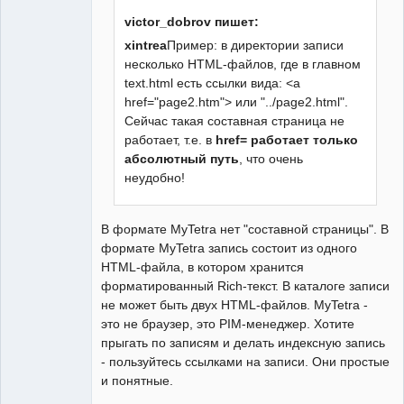
victor_dobrov пишет:
xintrea
Пример: в директории записи
несколько HTML-файлов, где в главном
text.html есть ссылки вида: <a
href="page2.htm"> или "../page2.html".
Сейчас такая составная страница не
работает, т.е. в
href= работает только
абсолютный путь
, что очень
неудобно!
В формате MyTetra нет "составной страницы". В
формате MyTetra запись состоит из одного
HTML-файла, в котором хранится
форматированный Rich-текст. В каталоге записи
не может быть двух HTML-файлов. MyTetra -
это не браузер, это PIM-менеджер. Хотите
прыгать по записям и делать индексную запись
- пользуйтесь ссылками на записи. Они простые
и понятные.