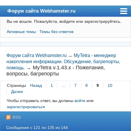
Форум сайта Webhamster.ru
Вы не вошли.
Пожалуйста, войдите или зарегистрируйтесь.
Форум
Активные темы
Темы без ответов
Пользователи
Поиск
Регистрация
Форум сайта Webhamster.ru
→
MyTetra - менеджер
накопления информации. Обсуждение, багрепорты,
Вход
→
MyTetra v.1.43.x - Пожелания,
помощь.
вопросы, багрепорты
Webhamster.ru
Страницы
Назад
1
…
7
8
9
10
Далее
Чтобы отправить ответ, вы должны
войти
или
зарегистрироваться
RSS
Сообщения с 121 по 135 из 144