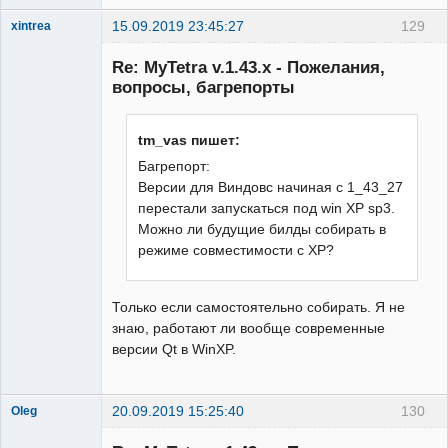
15.09.2019 23:45:27
129
xintrea
Administrator
Re: MyTetra v.1.43.x - Пожелания,
Неактивен
вопросы, багрепорты
tm_vas пишет:
Багрепорт:
Версии для Виндовс начиная с 1_43_27
перестали запускаться под win XP sp3.
Можно ли будущие билды собирать в
режиме совместимости с XP?
Только если самостоятельно собирать. Я не
знаю, работают ли вообще современные
версии Qt в WinXP.
20.09.2019 15:25:40
130
Oleg
New member