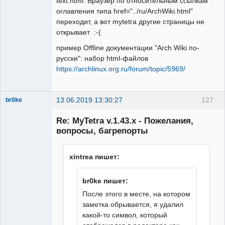
text.html. Браузер по относительным ссылкам
оглавления типа href="../ru/ArchWiki.html"
переходит, а вот mytetra другие страницы не
открывает :-(
пример Offline документации "Arch Wiki по-
русски": набор html-файлов
https://archlinux.org.ru/forum/topic/5969/
13.06.2019 13:30:27
127
br0ke
Moderator
Re: MyTetra v.1.43.x - Пожелания,
Неактивен
вопросы, багрепорты
xintrea пишет:
br0ke пишет:
После этого в месте, на котором
заметка обрывается, я удалил
какой-то символ, который