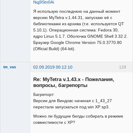
Nqj9Stn0Ai
Я использую последнюю на данный момент
версию MyTetra v.1.44.31, запускаю её с
библиотеками из архива (т.е. используется QT
5.10.1). Операционная система: Fedora 30,
ядро Linux 5.1.7. Оболочка GNOME Shell 3.32.2.
Браузер Google Chrome Version 75.0.3770.80
(Official Build) (64-bit).
02.09.2019 00:12:10
128
tm_vas
New member
Re: MyTetra v.1.43.x - Пожелания,
Неактивен
вопросы, багрепорты
Багрепорт:
Версии для Виндовс начиная с 1_43_27
перестали запускаться под win XP sp3.
Можно ли будущие билды собирать в режиме
совместимости с XP?