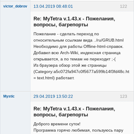
13.04.2019 08:48:01
122
victor_dobrov
Member
Re: MyTetra v.1.43.x - Пожелания,
Неактивен
вопросы, багрепорты
Пожелание - сделать переход по
относительным ссылкам вида ../ru/GRUB.html
Необходимо для работы Offline-html-справок.
Добавил всю Arch-Wiki, индексная страница
открывается, а по темам не переходит ;-(
Из браузера обзор этой же страницы
(Category:a5c072fa947c0f5677a599b14f3fd48c.html
= text.html) работает.
29.04.2019 13:50:22
123
Mystic
New member
Re: MyTetra v.1.43.x - Пожелания,
Неактивен
вопросы, багрепорты
Доброго времени суток!
Программа горячо любимая, пользуюсь пару