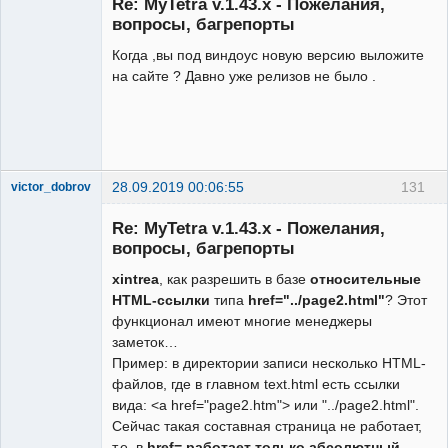
Re: MyTetra v.1.43.x - Пожелания,
Неактивен
вопросы, багрепорты
Когда ,вы под виндоус новую версию выложите
на сайте ? Давно уже релизов не было .
28.09.2019 00:06:55
131
victor_dobrov
Member
Re: MyTetra v.1.43.x - Пожелания,
Неактивен
вопросы, багрепорты
xintrea
, как разрешить в базе
относительные
HTML-ссылки
типа
href="../page2.html"
? Этот
функционал имеют многие менеджеры
заметок…
Пример: в директории записи несколько HTML-
файлов, где в главном text.html есть ссылки
вида: <a href="page2.htm"> или "../page2.html".
Сейчас такая составная страница не работает,
т.е. в
href= работает только абсолютный