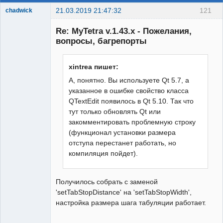
21.03.2019 21:47:32
121
chadwick
Member
Re: MyTetra v.1.43.x - Пожелания,
Неактивен
вопросы, багрепорты
xintrea пишет:
А, понятно. Вы используете Qt 5.7, а
указанное в ошибке свойство класса
QTextEdit появилось в Qt 5.10. Так что
тут только обновлять Qt или
закомментировать проблемную строку
(функционал установки размера
отступа перестанет работать, но
компиляция пойдет).
Получилось собрать с заменой
'setTabStopDistance' на 'setTabStopWidth',
настройка размера шага табуляции работает.