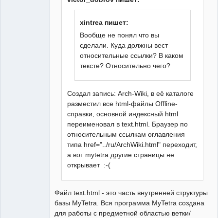
xintrea пишет:
Вообще не понял что вы
сделали. Куда должны вест
относительные ссылки? В каком
тексте? Относительно чего?
Создал запись: Arch-Wiki, в её каталоге
разместил все html-файлы Offline-
справки, основной индексный html
переименовал в text.html. Браузер по
относительным ссылкам оглавления
типа href="../ru/ArchWiki.html" переходит,
а вот mytetra другие страницы не
открывает :-(
Файл text.html - это часть внутренней структуры
базы MyTetra. Вся программа MyTetra создана
для работы с предметной областью ветки/