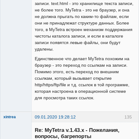
записи. text.html - это хранилище текста записи,
не более того. MyTetra - это не браузер, и она
не должна прыгать по каким-то файлам, если
они не принадлежат структуре данных. Более
того, в MyTetra встроен механизм поддержания
чистоты каталога записи, и если в каталоге
записи появятся левые файлы, они будут
удалены.
Единственное что делает MyTetra похожим на
браузер - это переход по ссылкам на записи.
Помимо этого, есть переход по внешним
ссылкам, который вызывает открытие
http/https/ftp/file и т.д. ссылок в той программе,
которая настроена в операционной системе
для просмотра таких ссылок.
09.01.2020 19:28:12
135
xintrea
Administrator
Re: MyTetra v.1.43.x - Пожелания,
Неактивен
вопросы, багрепорты