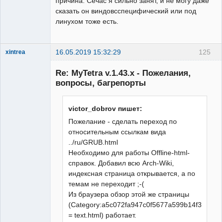
причина. Сечас я сильно занят, и не могу даже
сказать он виндовсспецифический или под
линухом тоже есть.
16.05.2019 15:32:29
125
xintrea
Administrator
Re: MyTetra v.1.43.x - Пожелания,
Неактивен
вопросы, багрепорты
victor_dobrov пишет:
Пожелание - сделать переход по
относительным ссылкам вида
../ru/GRUB.html
Необходимо для работы Offline-html-
справок. Добавил всю Arch-Wiki,
индексная страница открывается, а по
темам не переходит ;-(
Из браузера обзор этой же страницы
(Category:a5c072fa947c0f5677a599b14f3fd48c.
= text.html) работает.