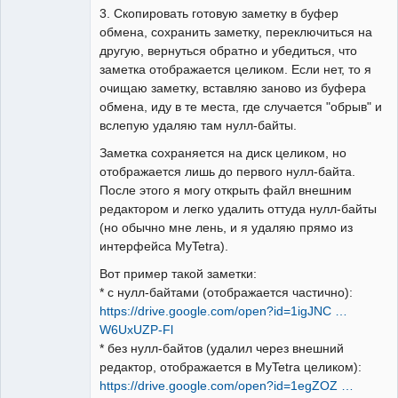
3. Скопировать готовую заметку в буфер
обмена, сохранить заметку, переключиться на
другую, вернуться обратно и убедиться, что
заметка отображается целиком. Если нет, то я
очищаю заметку, вставляю заново из буфера
обмена, иду в те места, где случается "обрыв" и
вслепую удаляю там нулл-байты.
Заметка сохраняется на диск целиком, но
отображается лишь до первого нулл-байта.
После этого я могу открыть файл внешним
редактором и легко удалить оттуда нулл-байты
(но обычно мне лень, и я удаляю прямо из
интерфейса MyTetra).
Вот пример такой заметки:
* с нулл-байтами (отображается частично):
https://drive.google.com/open?id=1igJNC …
W6UxUZP-Fl
* без нулл-байтов (удалил через внешний
редактор, отображается в MyTetra целиком):
https://drive.google.com/open?id=1egZOZ …