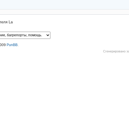
теля La
2009
PunBB
.
Сгенерировано за