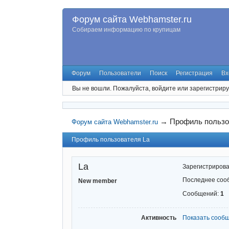
Форум сайта Webhamster.ru
Собираем информацию по крупицам
Форум
Пользователи
Поиск
Регистрация
Вх
Вы не вошли.
Пожалуйста, войдите или зарегистриру
→
Профиль пользо
Форум сайта Webhamster.ru
Профиль пользователя La
La
Зарегистриров
Последнее соо
New member
Сообщений:
1
Активность
Показать сооб