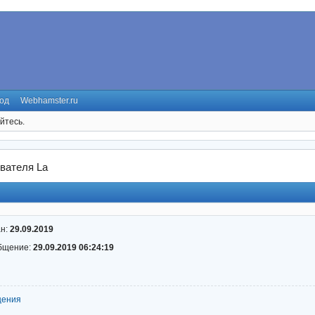
од
Webhamster.ru
йтесь.
вателя La
ан:
29.09.2019
бщение:
29.09.2019 06:24:19
щения