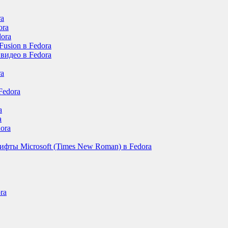
ra
ora
dora
usion в Fedora
 видео в Fedora
ra
Fedora
a
a
ora
фты Microsoft (Times New Roman) в Fedora
ra