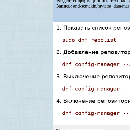
Раздел:
Информационные технологии
Запись:
and-semakin/mytetra_data/mas
1. Показать список реп
sudo dnf repolist
2. Добавление репозитор
dnf config-manager --
3. Выключение репозитори
dnf config-manager --
4. Включение репозитория
dnf config-manager --