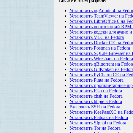
Так же в этом разделе:
Установить pgAdmin 4 на Fedo
Установить TeamViewer на Fed
Установить LibreOffice 6 на Fe
Установить репозиторий RPM F
Установить кодеки для аудио и
Установить VLC на Fedora
Установить Docker CE на Fedo
Установить Postman на Fedora
Установить SQLite Browser на 
Установить Wireshark на Fedora
Установить qBittorrent на Fedor
Установить GitKraken на Fedor
Установить PyCharm CE на Fed
Установить Pinta на Fedora
Установить проприетарные шри
Установить Fish на Fedora
Установить chsh на Fedora
Установить httpie в Fedora
Включить SSH на Fedora
Установить KeePassXC на Fedo
Установить Flatpak на Fedora
Установить SIgnal на Fedora
Установить Tor на Fedora