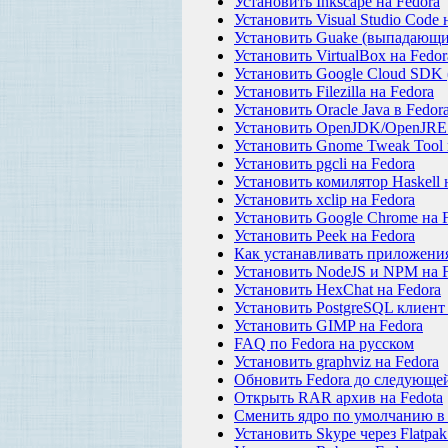
Установить Inkscape на Fedora
Установить Visual Studio Code 
Установить Guake (выпадающи
Установить VirtualBox на Fedor
Установить Google Cloud SDK (
Установить Filezilla на Fedora
Установить Oracle Java в Fedor
Установить OpenJDK/OpenJRE 
Установить Gnome Tweak Tool 
Установить pgcli на Fedora
Установить комилятор Haskell 
Установить xclip на Fedora
Установить Google Chrome на 
Установить Peek на Fedora
Как устанавливать приложения 
Установить NodeJS и NPM на F
Установить HexChat на Fedora
Установить PostgreSQL клиент 
Установить GIMP на Fedora
FAQ по Fedora на русском
Установить graphviz на Fedora
Обновить Fedora до следующе
Открыть RAR архив на Fedota
Сменить ядро по умолчанию в 
Установить Skype через Flatpak