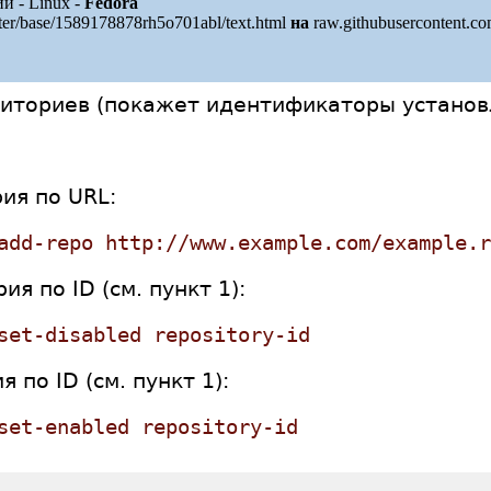
 - Linux -
Fedora
ter/base/1589178878rh5o701abl/text.html
на
raw.githubusercontent.c
озиториев (покажет идентификаторы установ
ия по URL:
add-repo http://www.example.com/example.r
я по ID (см. пункт 1):
set-disabled repository-id
 по ID (см. пункт 1):
set-enabled repository-id