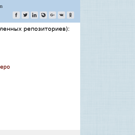
om
ленных репозиториев):
epo