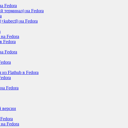
на Fedora
й терминал) на Fedora
a
+kubectl) на Fedora
a
на Fedora
в Fedora
на Fedora
Fedora
из Flathub в Fedora
edora
на Fedora
й версии
Fedora
 на Fedora