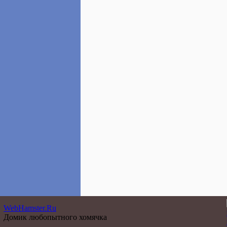
WebHamster.Ru
Домик любопытного хомячка