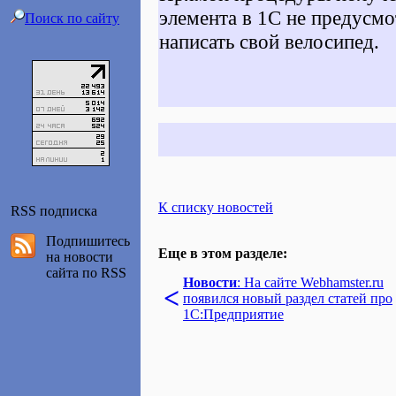
элемента в 1С не предусм
Поиск по сайту
написать свой велосипед.
К списку новостей
RSS подписка
Подпишитесь
Еще в этом разделе:
на новости
сайта по RSS
Новости
: На сайте Webhamster.ru
<
появился новый раздел статей про
1С:Предприятие