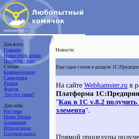
Для всех:
Главная
Новости
Новостной архив
Проекты / Код
Статьи
Еще одна статья в разделе 1С:Предпри
Компьютерное
Самоделки
Разное
На сайте
Webhamster.ru
в р
Форум
Платформа 1C:Предприя
Это что такое?
"
Как в 1С v.8.2 получи
Для себя:
элемента
".
Рисунки
Demo Design
Анимация
Игроделанье
Гостевая книга
Прямой процедуры получ