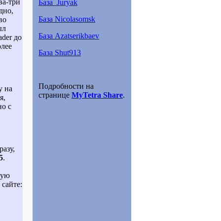
ва-три
База_Juryak
дно,
База Nicolasomsk
во
ыл
База Azatserikbaev
der до
олее
База Shut913
Подробности на
у на
странице
MyTetra Share
.
я,
но с
разу,
5
.
чую
сайте: