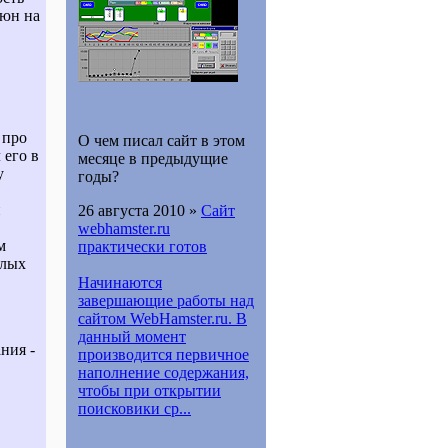
рюн на
 про
О чем писал сайт в этом
 его в
месяце в предыдущие
у
годы?
й
26 августа 2010 »
Сайт
webhamster.ru
м
практически готов
елых
Начинаются
завершающие работы над
сайтом WebHamster.ru. В
данный момент
ния -
производится первичное
наполнение содержания,
чтобы при открытии
поисковики ср...