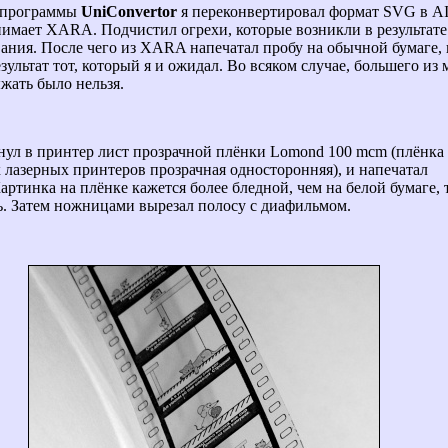
 программы
UniConvertor
я переконвертировал формат SVG в AI
имает XARA. Подчистил огрехи, которые возникли в результате
ания. После чего из XARA напечатал пробу на обычной бумаге, 
зультат тот, который я и ожидал. Во всяком случае, большего из 
жать было нельзя.
унул в принтер лист прозрачной плёнки Lomond 100 mcm (плёнка
 лазерных принтеров прозрачная односторонняя), и напечатал
артинка на плёнке кажется более бледной, чем на белой бумаге, 
. Затем ножницами вырезал полосу с диафильмом.