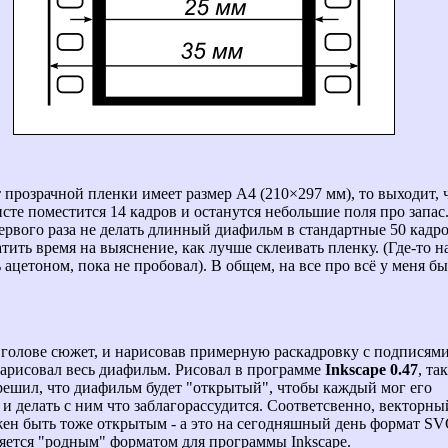
т прозрачной пленки имеет размер А4 (210×297 мм), то выходит, 
исте поместится 14 кадров и останутся небольшие поля про запас
ервого раза не делать длинный диафильм в стандартные 50 кадро
атить время на выяснение, как лучше склеивать пленку. (Где-то 
 ацетоном, пока не пробовал). В общем, на все про всё у меня б
голове сюжет, и нарисовав примерную раскадровку с подписями,
нарисовал весь диафильм. Рисовал в программе
Inkscape 0.47
, та
решил, что диафильм будет "открытый", чтобы каждый мог его
 и делать с ним что заблагорассудится. Соответсвенно, векторны
ен быть тоже открытым - а это на сегодняшный день формат SV
яется "родным" форматом для программы Inkscape.