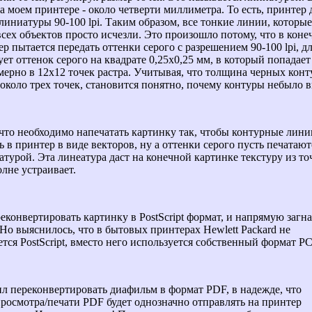
а моем принтере - около четверти миллиметра. То есть, принтер 
линиатуры 90-100 lpi. Таким образом, все тонкие линии, которы
всех объектов просто исчезли. Это произошло потому, что в кон
р пытается передать оттенки серого с разрешением 90-100 lpi, дл
ет оттенок серого на квадрате 0,25x0,25 мм, в который попадает
мерно в 12x12 точек растра. Учитывая, что толщина черных кон
около трех точек, становится понятно, почему контуры небыло в
 что необходимо напечатать картинку так, чтобы контурные лини
ь в принтер в виде векторов, ну а оттенки серого пусть печатают
атурой. Эта линеатура даст на конечной картинке текстуру из то
олне устраивает.
еконвертировать картинку в PostScript формат, и напрямую загна
 Но выяснилось, что в бытовых принтерах Hewlett Packard не
тся PostScript, вместо него используется собственный формат P
ил переконвертировать диафильм в формат PDF, в надежде, что
росмотра/печати PDF будет однозначно отправлять на принтер