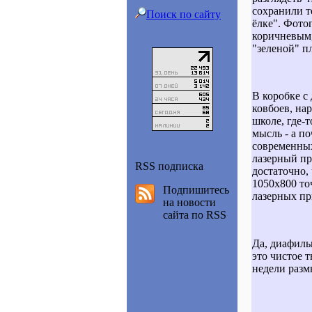
сохранили т
Поиск по сайту
ёлке". Фото
коричневым,
"зеленой" п
В коробке с
ковбоев, на
школе, где-т
мысль - а п
современных
лазерный пр
RSS подписка
достаточно,
1050x800 то
Подпишитесь
лазерных пр
на новости
сайта по RSS
Да, диафильм
это чистое 
недели разм