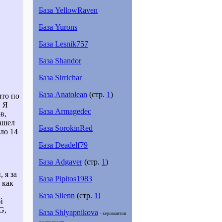
База YellowRaven
База Yurons
База Lesnik757
База Shandor
База Sirrichar
База Anatolean
(стр.
1
)
что по
. Я
База Аrmagedec
в,
нашел
База SorokinRed
ыло 14
База Deadelf79
База Adgaver
(стр.
1
)
 я за
База Pipitos1983
к как
База Silenn
(стр.
1
)
й
G,
База Shlyapnikova
- херомантия