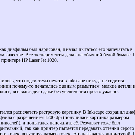
 как диафильм был нарисован, я начал пытаться его напечатать в
м качестве. Все эксперименты делал на обычной белой бумаге. 
принтере HP Laser Jet 1020.
илось, что подсистема печати в Inkscape никуда не годится.
инии почему-то печатались с явным размытием, мелкие детали 
лись, все выглядело даже без увеличения просто ужасно.
ытался распечатать растровую картинку. В Inkscape сохранил ди
файла с разрешением 1200 dpi (получилась картинка размером
пикселей), и попытался напечатать её. Результат тоже был
рительный, так как принтер пытается передавать оттенки серого
ки точек, регулируя размер точек. Это называется линиатурой.