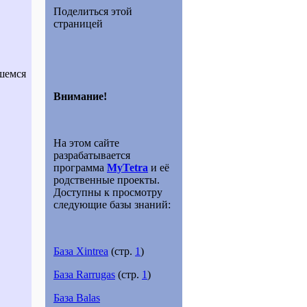
Поделиться этой
страницей
вшемся
Внимание!
На этом сайте
разрабатывается
программа
MyTetra
и её
родственные проекты.
Доступны к просмотру
следующие базы знаний:
База Xintrea
(стр.
1
)
База Rarrugas
(стр.
1
)
База Balas