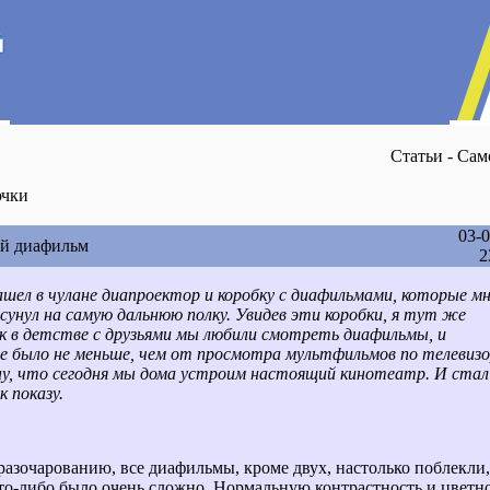
Статьи - Са
чки
03-
й диафильм
2
ашел в чулане диапроектор и коробку с диафильмами, которые м
асунул на самую дальнюю полку. Увидев эти коробки, я тут же
ак в детстве с друзьями мы любили смотреть диафильмы, и
е было не меньше, чем от просмотра мультфильмов по телевизо
у, что сегодня мы дома устроим настоящий кинотеатр. И стал
к показу.
разочарованию, все диафильмы, кроме двух, настолько поблекли,
что-либо было очень сложно. Нормальную контрастность и цветн