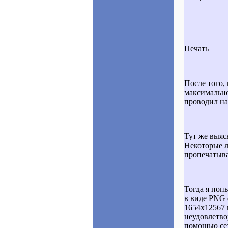
Печать
После того,
максимально
проводил на 
Тут же выясн
Некоторые л
пропечатыва
Тогда я поп
в виде PNG 
1654x12567 
неудовлетво
помощью сет