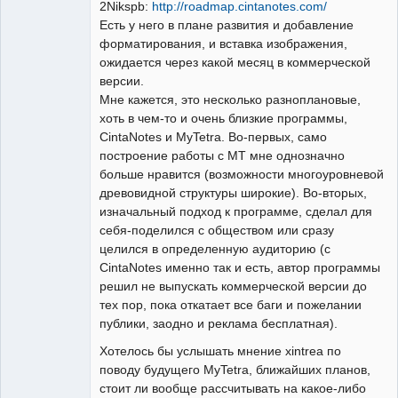
2Nikspb:
http://roadmap.cintanotes.com/
Есть у него в плане развития и добавление
форматирования, и вставка изображения,
ожидается через какой месяц в коммерческой
версии.
Мне кажется, это несколько разноплановые,
хоть в чем-то и очень близкие программы,
CintaNotes и MyTetra. Во-первых, само
построение работы с МТ мне однозначно
больше нравится (возможности многоуровневой
древовидной структуры широкие). Во-вторых,
изначальный подход к программе, сделал для
себя-поделился с обществом или сразу
целился в определенную аудиторию (с
CintaNotes именно так и есть, автор программы
решил не выпускать коммерческой версии до
тех пор, пока откатает все баги и пожелании
публики, заодно и реклама бесплатная).
Хотелось бы услышать мнение xintrea по
поводу будущего MyTetra, ближайших планов,
стоит ли вообще рассчитывать на какое-либо