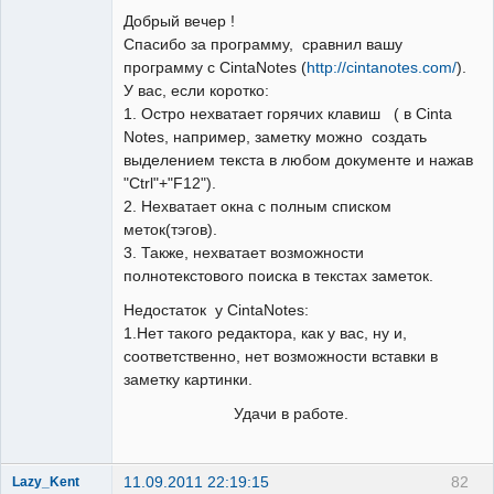
Добрый вечер !
Спасибо за программу, сравнил вашу
программу с CintaNotes (
http://cintanotes.com/
).
У вас, если коротко:
1. Остро нехватает горячих клавиш ( в Cinta
Notes, например, заметку можно создать
выделением текста в любом документе и нажав
"Ctrl"+"F12").
2. Нехватает окна с полным списком
меток(тэгов).
3. Также, нехватает возможности
полнотекстового поиска в текстах заметок.
Недостаток у CintaNotes:
1.Нет такого редактора, как у вас, ну и,
соответственно, нет возможности вставки в
заметку картинки.
Удачи в работе.
11.09.2011 22:19:15
82
Lazy_Kent