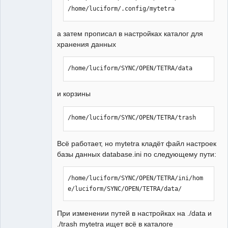
/home/luciform/.config/mytetra
а затем прописал в настройках каталог для
хранения данных
/home/luciform/SYNC/OPEN/TETRA/data
и корзины
/home/luciform/SYNC/OPEN/TETRA/trash
Всё работает, но mytetra кладёт файл настроек
базы данных database.ini по следующему пути:
/home/luciform/SYNC/OPEN/TETRA/ini/hom
e/luciform/SYNC/OPEN/TETRA/data/
При изменении путей в настройках на ./data и
./trash mytetra ищет всё в каталоге