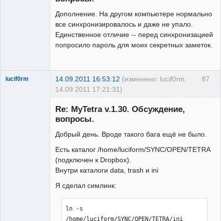
Дополнение. На другом компьютере нормально
все синхронизировалось и даже не упало.
Единственное отличие -- перед синхронизацией
попросило пароль для моих секретных заметок.
14.09.2011 16:53:12
(изменено: lucif0rm,
87
lucif0rm
14.09.2011 17:21:31)
New member
Re: MyTetra v.1.30. Обсуждение,
Неактивен
вопросы.
Добрый день. Вроде такого бага ещё не было.
Есть каталог /home/luciform/SYNC/OPEN/TETRA
(подключен к Dropbox).
Внутри каталоги data, trash и ini
Я сделал симлинк:
ln -s 
/home/luciform/SYNC/OPEN/TETRA/ini 