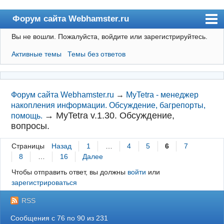
Форум сайта Webhamster.ru
Вы не вошли.
Пожалуйста, войдите или зарегистрируйтесь.
Форум
Активные темы
Темы без ответов
Пользователи
Поиск
Регистрация
Форум сайта Webhamster.ru
→
MyTetra - менеджер
накопления информации. Обсуждение, багрепорты,
Вход
→
MyTetra v.1.30. Обсуждение,
помощь.
вопросы.
Webhamster.ru
Страницы
Назад
1
…
4
5
6
7
8
…
16
Далее
Чтобы отправить ответ, вы должны
войти
или
зарегистрироваться
RSS
Сообщения с 76 по 90 из 231