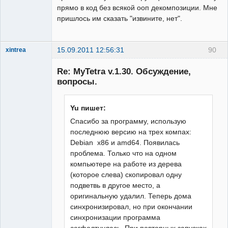
прямо в код без всякой ооп декомпозиции. Мне
пришлось им сказать "извините, нет".
15.09.2011 12:56:31
90
xintrea
Administrator
Re: MyTetra v.1.30. Обсуждение,
Неактивен
вопросы.
Yu пишет:
Спасибо за программу, использую
последнюю версию на трех компах:
Debian x86 и amd64. Появилась
проблема. Только что на одном
компьютере на работе из дерева
(которое слева) скопировал одну
подветвь в другое место, а
оригинальную удалил. Теперь дома
синхронизировал, но при окончании
синхронизации программа
сегфолтнулась. При повторных запусках