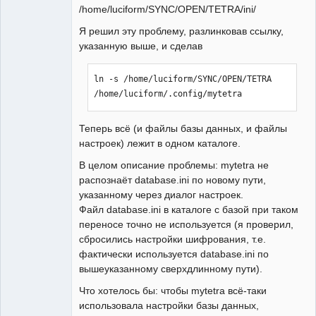
/home/luciform/SYNC/OPEN/TETRA/ini/
Я решил эту проблему, разлинковав ссылку,
указанную выше, и сделав
ln -s /home/luciform/SYNC/OPEN/TETRA 
/home/luciform/.config/mytetra
Теперь всё (и файлы базы данных, и файлы
настроек) лежит в одном каталоге.
В целом описание проблемы: mytetra не
распознаёт database.ini по новому пути,
указанному через диалог настроек.
Файл database.ini в каталоге с базой при таком
переносе точно не используется (я проверил,
сбросились настройки шифрования, т.е.
фактически используется database.ini по
вышеуказанному сверхдлинному пути).
Что хотелось бы: чтобы mytetra всё-таки
использовала настройки базы данных,