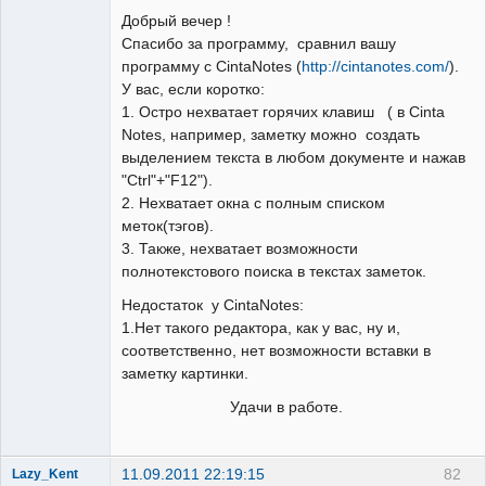
Добрый вечер !
Спасибо за программу, сравнил вашу
программу с CintaNotes (
http://cintanotes.com/
).
У вас, если коротко:
1. Остро нехватает горячих клавиш ( в Cinta
Notes, например, заметку можно создать
выделением текста в любом документе и нажав
"Ctrl"+"F12").
2. Нехватает окна с полным списком
меток(тэгов).
3. Также, нехватает возможности
полнотекстового поиска в текстах заметок.
Недостаток у CintaNotes:
1.Нет такого редактора, как у вас, ну и,
соответственно, нет возможности вставки в
заметку картинки.
Удачи в работе.
11.09.2011 22:19:15
82
Lazy_Kent