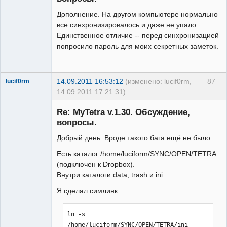
Дополнение. На другом компьютере нормально
все синхронизировалось и даже не упало.
Единственное отличие -- перед синхронизацией
попросило пароль для моих секретных заметок.
14.09.2011 16:53:12
(изменено: lucif0rm,
87
lucif0rm
14.09.2011 17:21:31)
New member
Re: MyTetra v.1.30. Обсуждение,
Неактивен
вопросы.
Добрый день. Вроде такого бага ещё не было.
Есть каталог /home/luciform/SYNC/OPEN/TETRA
(подключен к Dropbox).
Внутри каталоги data, trash и ini
Я сделал симлинк:
ln -s 
/home/luciform/SYNC/OPEN/TETRA/ini 