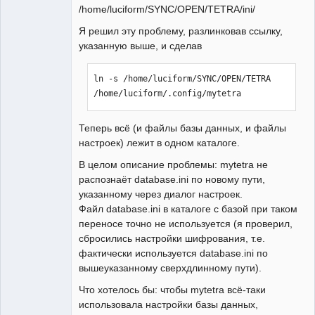
/home/luciform/SYNC/OPEN/TETRA/ini/
Я решил эту проблему, разлинковав ссылку,
указанную выше, и сделав
ln -s /home/luciform/SYNC/OPEN/TETRA 
/home/luciform/.config/mytetra
Теперь всё (и файлы базы данных, и файлы
настроек) лежит в одном каталоге.
В целом описание проблемы: mytetra не
распознаёт database.ini по новому пути,
указанному через диалог настроек.
Файл database.ini в каталоге с базой при таком
переносе точно не используется (я проверил,
сбросились настройки шифрования, т.е.
фактически используется database.ini по
вышеуказанному сверхдлинному пути).
Что хотелось бы: чтобы mytetra всё-таки
использовала настройки базы данных,