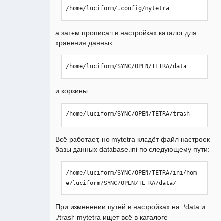
/home/luciform/.config/mytetra
а затем прописал в настройках каталог для
хранения данных
/home/luciform/SYNC/OPEN/TETRA/data
и корзины
/home/luciform/SYNC/OPEN/TETRA/trash
Всё работает, но mytetra кладёт файл настроек
базы данных database.ini по следующему пути:
/home/luciform/SYNC/OPEN/TETRA/ini/hom
e/luciform/SYNC/OPEN/TETRA/data/
При изменении путей в настройках на ./data и
./trash mytetra ищет всё в каталоге