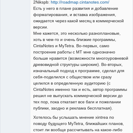
2Nikspb:
http://roadmap.cintanotes.com/
Есть у него в плане развития и добавление
форматирования, и вставка изображения,
ожидается через какой месяц в коммерческой
версии.
Мне кажется, это несколько разноплановые,
хоть в чем-то и очень близкие программы,
CintaNotes и MyTetra. Во-первых, само
построение работы с МТ мне однозначно
больше нравится (возможности многоуровневой
древовидной структуры широкие). Во-вторых,
изначальный подход к программе, сделал для
себя-поделился с обществом или сразу
целился в определенную аудиторию (с
CintaNotes именно так и есть, автор программы
решил не выпускать коммерческой версии до
тех пор, пока откатает все баги и пожелании
публики, заодно и реклама бесплатная).
Хотелось бы услышать мнение xintrea по
поводу будущего MyTetra, ближайших планов,
стоит ли вообще рассчитывать на какое-либо