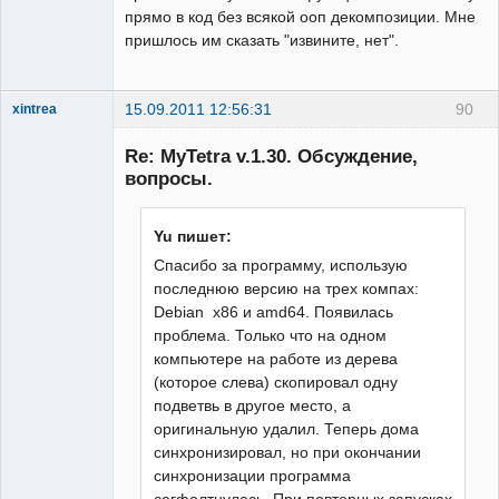
прямо в код без всякой ооп декомпозиции. Мне
пришлось им сказать "извините, нет".
15.09.2011 12:56:31
90
xintrea
Administrator
Re: MyTetra v.1.30. Обсуждение,
Неактивен
вопросы.
Yu пишет:
Спасибо за программу, использую
последнюю версию на трех компах:
Debian x86 и amd64. Появилась
проблема. Только что на одном
компьютере на работе из дерева
(которое слева) скопировал одну
подветвь в другое место, а
оригинальную удалил. Теперь дома
синхронизировал, но при окончании
синхронизации программа
сегфолтнулась. При повторных запусках