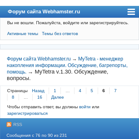
Форум сайта Webhamster.ru
Вы не вошли.
Пожалуйста, войдите или зарегистрируйтесь.
Форум
Активные темы
Темы без ответов
Пользователи
Поиск
Регистрация
Форум сайта Webhamster.ru
→
MyTetra - менеджер
накопления информации. Обсуждение, багрепорты,
Вход
→
MyTetra v.1.30. Обсуждение,
помощь.
вопросы.
Webhamster.ru
Страницы
Назад
1
…
4
5
6
7
8
…
16
Далее
Чтобы отправить ответ, вы должны
войти
или
зарегистрироваться
RSS
Сообщения с 76 по 90 из 231