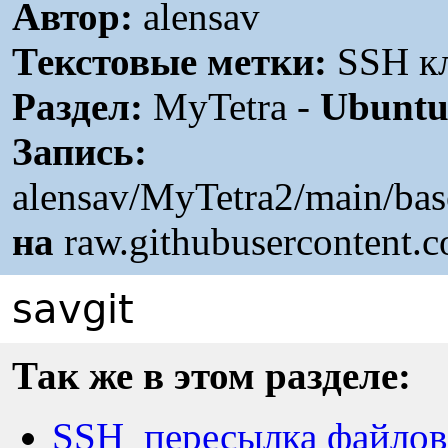
Автор:
alensav
Текстовые метки:
SSH кл
Раздел:
MyTetra -
Ubunt
Запись:
alensav/MyTetra2/main/bas
на
raw.githubusercontent.
savgit
Так же в этом разделе:
SSH_пересылка файлов