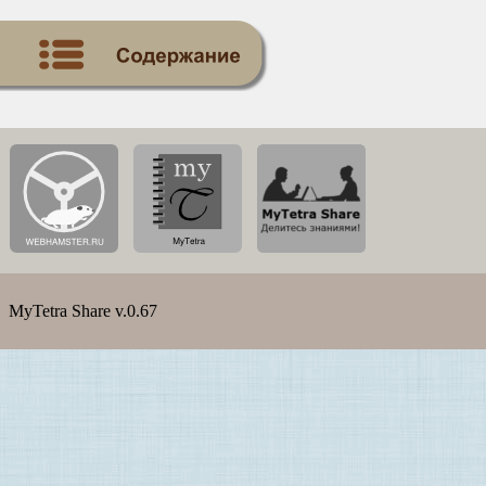
MyTetra Share v.0.67