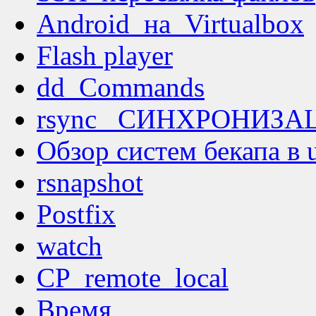
Android_на_Virtualbox
Flash player
dd_Commands
rsync _СИНХРОНИЗА
Обзор систем бекапа в 
rsnapshot
Postfix
watch
CP_remote_local
Время