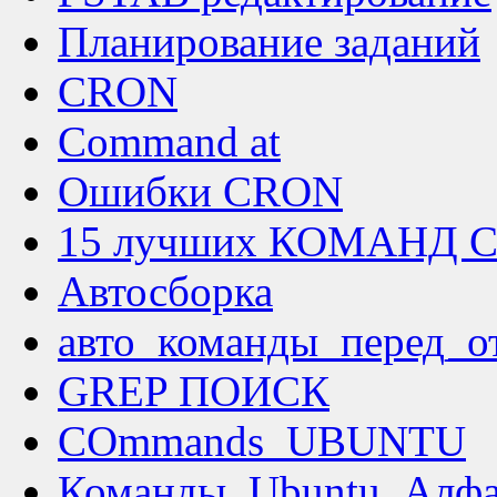
Планирование заданий
CRON
Command at
Ошибки CRON
15 лучших КОМАНД 
Автосборка
авто_команды_перед_о
GREP ПОИСК
COmmands_UBUNTU
Команды_Ubuntu_Алфа