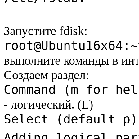
Запустите fdisk:
root@Ubuntu16x64:~
выполните команды в инт
Создаем раздел:
Command (m for hel
- логический. (L)
Select (default p)
Adding logical par