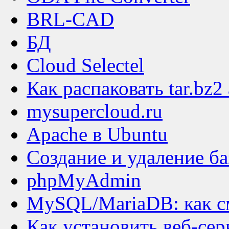
BRL-CAD
БД
Cloud Selectel
Как распаковать tar.bz2
mysupercloud.ru
Apache в Ubuntu
Создание и удаление б
phpMyAdmin
MySQL/MariaDB: как см
Как установить веб-сер