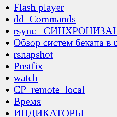
Flash player
dd_Commands
rsync _СИНХРОНИЗА
Обзор систем бекапа в 
rsnapshot
Postfix
watch
CP_remote_local
Время
ИНДИКАТОРЫ