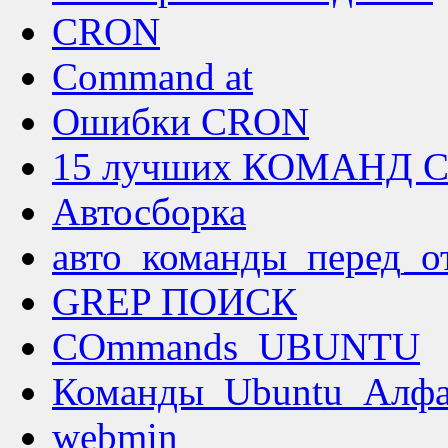
CRON
Command at
Ошибки CRON
15 лучших КОМАНД 
Автосборка
авто_команды_перед_о
GREP ПОИСК
COmmands_UBUNTU
Команды_Ubuntu_Алфа
webmin