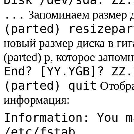
Disk /dev/sda: ZZ.
...
Запоминаем размер 
(parted) resizepar
новый размер диска в гиг
(parted) p, которое запом
End? [YY.YGB]? ZZ.
(parted) quit
Отобра
информация:
Information: You m
/etc/fstab.