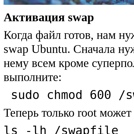
А
ктивация swap
Когда файл готов, нам ну
swap Ubuntu. Сначала ну
нему всем кроме суперпол
выполните:
sudo chmod 600 /s
Теперь только root может
ls -lh /swapfile