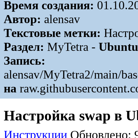
Время создания:
01.10.2
Автор:
alensav
Текстовые метки:
Настро
Раздел:
MyTetra -
Ubunt
Запись:
alensav/MyTetra2/main/ba
на
raw.githubusercontent.
Настройка swap в U
Инструкции
Обновлено: 9