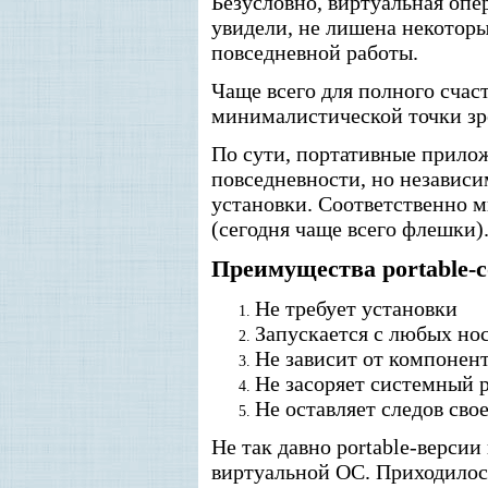
Безусловно, виртуальная опе
увидели, не лишена некоторы
повседневной работы.
Чаще всего для полного счас
минималистической точки зр
По сути, портативные прило
повседневности, но независи
установки. Соответственно 
(сегодня чаще всего флешки)
Преимущества portable-
Не требует установки
Запускается с любых но
Не зависит от компонент
Не засоряет системный 
Не оставляет следов сво
Не так давно portable-верси
виртуальной ОС. Приходилось