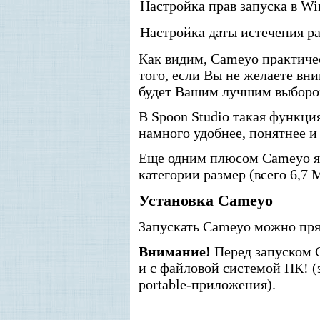
Настройка прав запуска в Wi
Настройка даты истечения р
Как видим, Cameyo практиче
того, если Вы не желаете вн
будет Вашим лучшим выбором
В Spoon Studio такая функци
намного удобнее, понятнее и
Еще одним плюсом Cameyo яв
категории размер (всего 6,7 
Установка Cameyo
Запускать Cameyo можно прям
Внимание!
Перед запуском 
и с файловой системой ПК! 
portable-приложения).