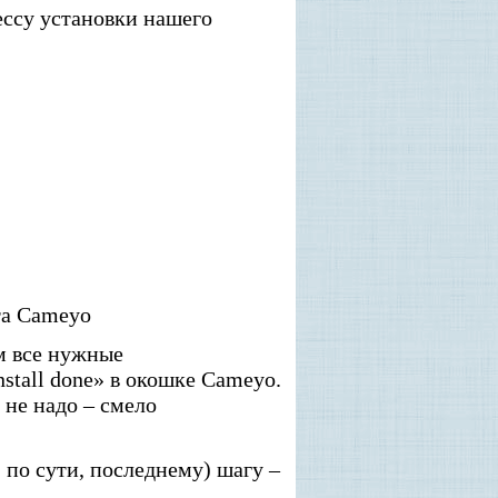
ссу установки нашего
та Cameyo
м все нужные
stall done» в окошке Cameyo.
 не надо – смело
по сути, последнему) шагу –