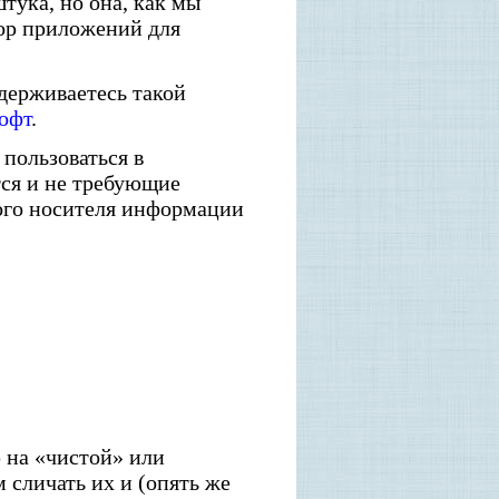
тука, но она, как мы
бор приложений для
идерживаетесь такой
софт
.
пользоваться в
тся и не требующие
ого носителя информации
ю на «чистой» или
 сличать их и (опять же