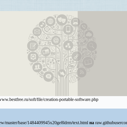
w.bestfree.ru/soft/file/creation-portable-software.php
ew/master/base/1484409945x20ge8ldrm/text.html
на
raw.githubuserco