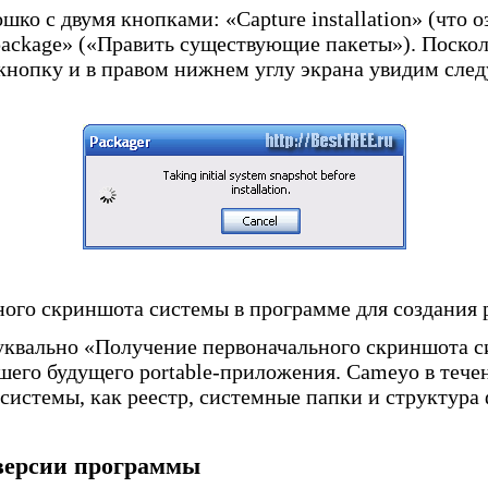
ко с двумя кнопками: «Capture installation» (что о
g package» («Править существующие пакеты»). Поскол
кнопку и в правом нижнем углу экрана увидим сле
ого скриншота системы в программе для создания 
буквально «Получение первоначального скриншота с
шего будущего portable-приложения. Cameyo в течен
системы, как реестр, системные папки и структура 
версии программы