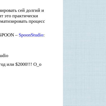
ировать сей долгий и
нт это практически
оматизировать процесс
 SPOON –
SpoonStudio
:
udio
год или $2000!!! О_о