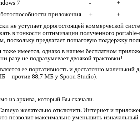
ndows 7
-
+
аботоспособности приложения
+
+
ски не уступает дорогостоящей коммерческой систе
икать в тонкости оптимизации полученного portabl
, поскольку предлагает пошаговую поддержку поль
я тоже имеется, однако в нашем бесплатном прило
 ни разу не подразумевает двоякой трактовки!
ляется ее портативность и достаточно маленький 
МБ – против 88,7 МБ у Spoon Studio).
о из архива, который Вы скачали.
Cameyo желательно отключить Интернет и приложен
(это позволит максимально уменьшить изначальный