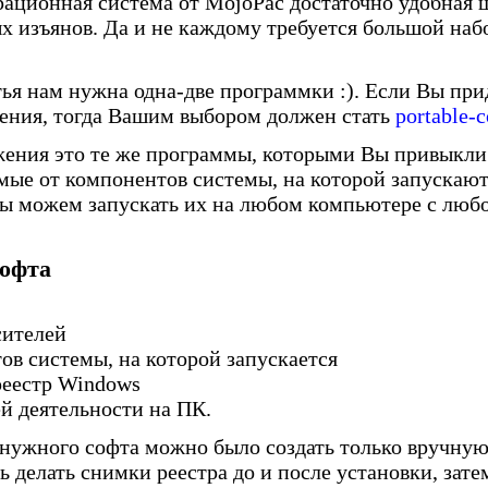
рационная система от MojoPac достаточно удобная ш
х изъянов. Да и не каждому требуется большой на
тья нам нужна одна-две программки :). Если Вы пр
ения, тогда Вашим выбором должен стать
portable-
жения это те же программы, которыми Вы привыкли 
мые от компонентов системы, на которой запускаю
мы можем запускать их на любом компьютере с люб
.
софта
сителей
ов системы, на которой запускается
реестр Windows
ей деятельности на ПК.
и нужного софта можно было создать только вручну
 делать снимки реестра до и после установки, затем