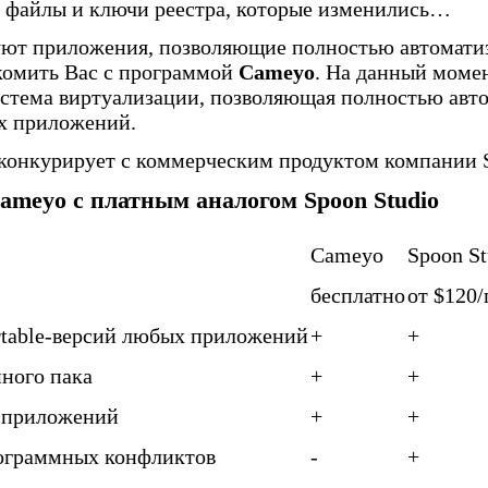
се файлы и ключи реестра, которые изменились…
уют приложения, позволяющие полностью автоматиз
комить Вас с программой
Cameyo
. На данный моме
истема виртуализации, позволяющая полностью авт
ых приложений.
 конкурирует с коммерческим продуктом компании
meyo с платным аналогом Spoon Studio
Cameyo
Spoon St
бесплатно
от $120/
rtable-версий любых приложений
+
+
ного пака
+
+
 приложений
+
+
ограммных конфликтов
-
+