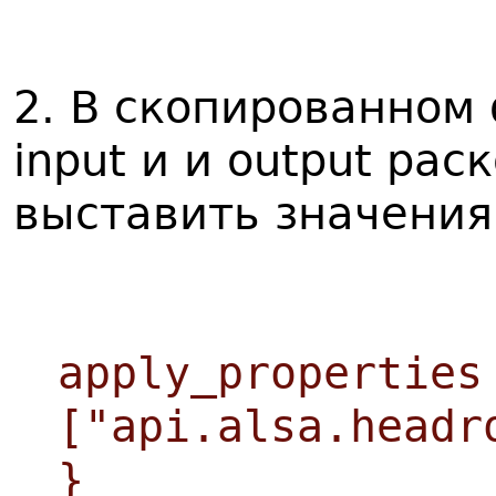
2. В скопированном
input и и output ра
выставить значения
apply_properties
["api.alsa.headr
}