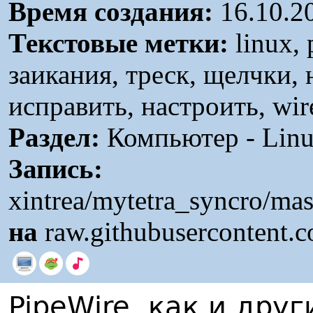
Время создания:
16.10.2
Текстовые метки:
linux, 
заикания, треск, щелчки, н
исправить, настроить, wi
Раздел:
Компьютер - Linu
Запись:
xintrea/mytetra_syncro/ma
на
raw.githubusercontent.
PipeWire, как и дру