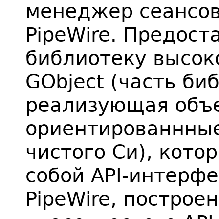
менеджер сеансов
PipeWire. Предост
библиотеку высоко
GObject (часть би
реализующая объе
ориентированнны
чистого Си), кото
собой API-интерф
PipeWire, построе