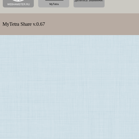
MyTetra Share v.0.67