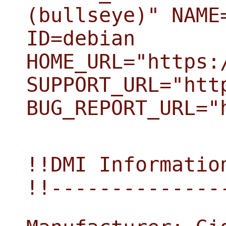
(bullseye)" NAME
ID=debian
HOME_URL="https:
SUPPORT_URL="htt
BUG_REPORT_URL="
!!DMI Informatio
!!--------------