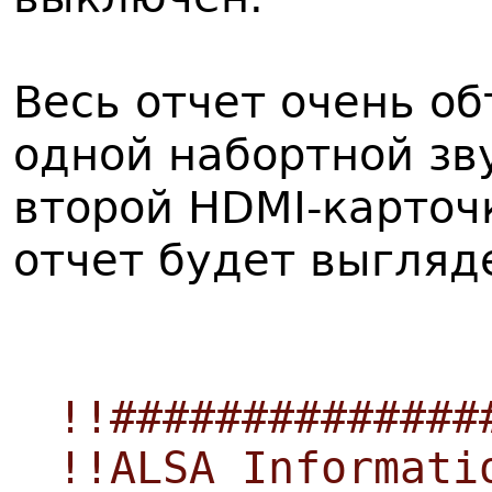
Весь отчет очень о
одной набортной зв
второй HDMI-карточ
отчет будет выгляд
!!##############
!!ALSA Informati