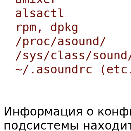
alsactl
rpm, dpkg
/proc/asound/
/sys/class/sound
~/.asoundrc (etc
Информация о конф
подсистемы находи