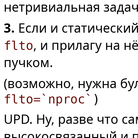
нетривиальная задач
3.
Если и статический
, и прилагу на н
flto
пучком.
(возможно, нужна бу
flto=`nproc`
)
UPD. Ну, разве что с
высокосвязанный и 