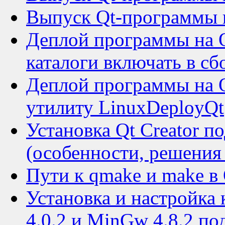
Выпуск Qt-программы 
Деплой программы на Qt
каталоги включать в сб
Деплой программы на Q
утилиту LinuxDeployQt
Установка Qt Creator п
(особенности, решения
Пути к qmake и make в 
Установка и настройка к
4.0.2 и MinGw 4.8.2 п