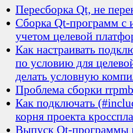
Пересборка Qt, не пер
Сборка Qt-программ с 
учетом целевой платф
Как настраивать подклю
по условию для целево
делать условную компи
Проблема сборки rrpmb
Как подключать (#inclu
корня проекта кросспл
Выпуск Qt-программы п