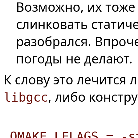
Возможно, их тоже
слинковать статичес
разобрался. Впроч
погоды не делают.
К слову это лечится
, либо констр
libgcc
QMAKE_LFLAGS = -s