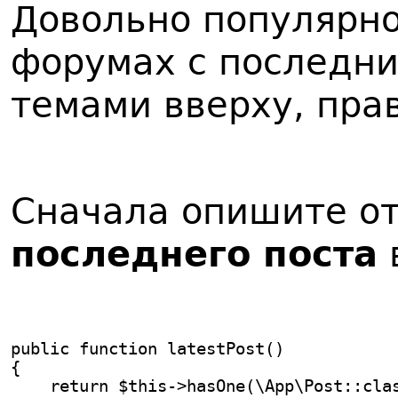
Довольно популярно
форумах с последн
темами вверху, пра
Сначала опишите от
последнего поста
public function latestPost()
{
    return $this->hasOne(\App\Post::cla