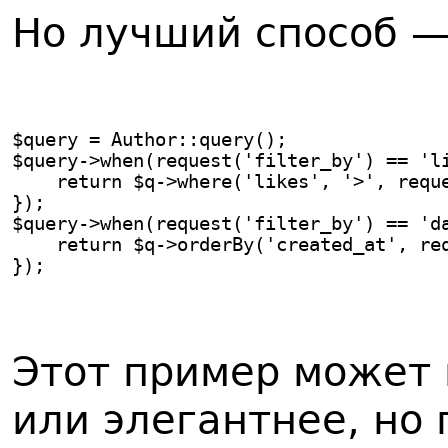
Но лучший способ 
$query = Author::query();
$query->when(request('filter_by') == 'l
    return $q->where('likes', '>', requ
});
$query->when(request('filter_by') == 'd
    return $q->orderBy('created_at', re
});
Этот пример может 
или элегантнее, но