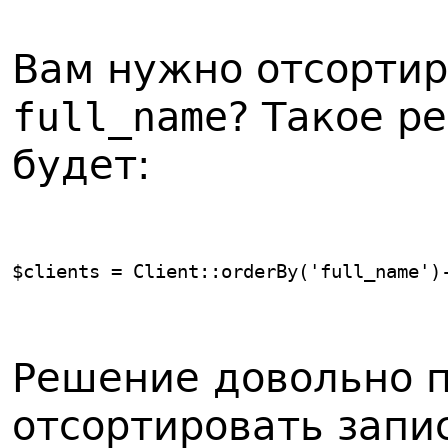
Вам нужно отсортир
full_name
? Такое р
будет:
$clients = Client::orderBy('full_name')
Решение довольно п
отсортировать запи