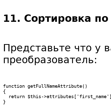
1
1. Сортировка п
Представьте что у в
преобразователь:
function getFullNameAttribute()
{
  return $this->attributes['first_name'
}