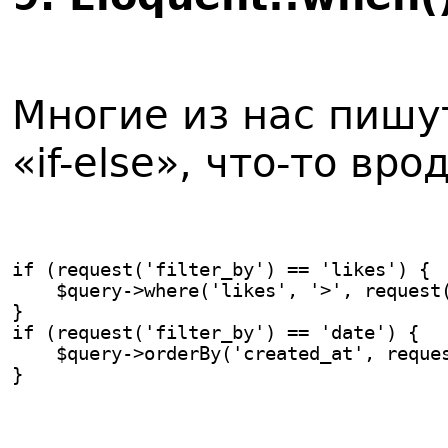
Многие из нас пишу
«if-else», что-то вро
if (request('filter_by') == 'likes') {
    $query->where('likes', '>', request
}
if (request('filter_by') == 'date') {
    $query->orderBy('created_at', reque
}