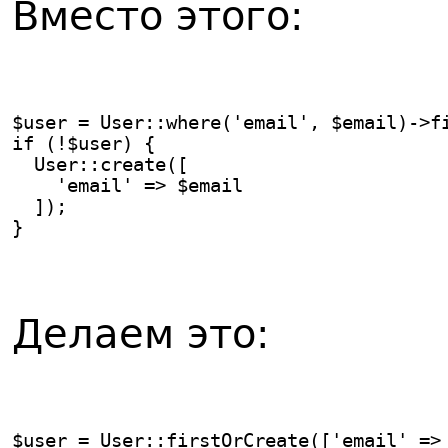
Вместо этого:
$user = User::where('email', $email)->f
if (!$user) {
  User::create([
    'email' => $email
  ]);
}
Делаем это:
$user = User::firstOrCreate(['email' =>