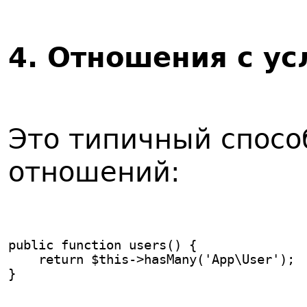
4
. Отношения с ус
Это типичный спосо
отношений:
public function users() {
    return $this->hasMany('App\User'); 
}