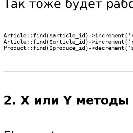
Так тоже будет раб
Article::find($article_id)->increment('
Article::find($article_id)->increment('
Product::find($produce_id)->decrement('
2
. X или Y методы