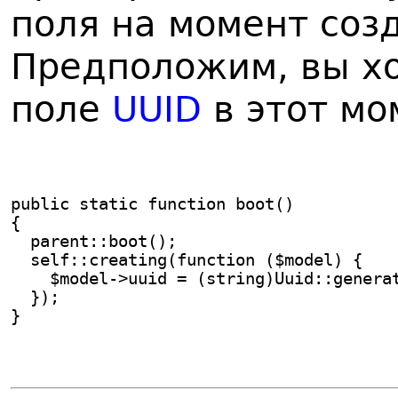
поля на момент соз
Предположим, вы хо
поле
UUID
в этот мо
public static function boot()
{
  parent::boot();
  self::creating(function ($model) {
    $model->uuid = (string)Uuid::genera
  });
}