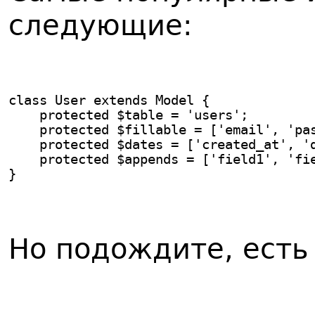
следующие:
class User extends Model {
    protected $table = 'users';
    protected $fillable = ['email', 'pa
    protected $dates = ['created_at', '
    protected $appends = ['field1', 'fi
}
Но подождите, есть