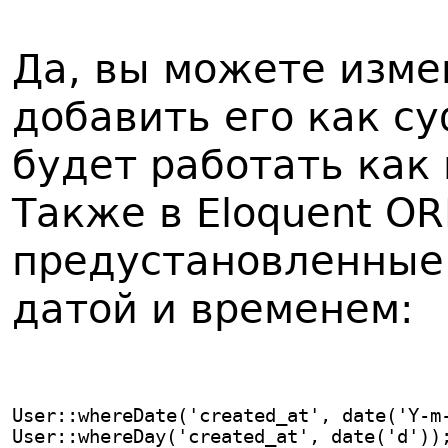
Да, вы можете изме
добавить его как су
будет работать как
Также в Eloquent O
предустановленные 
датой и временем:
User::whereDate('created_at', date('Y-m
User::whereDay('created_at', date('d'))