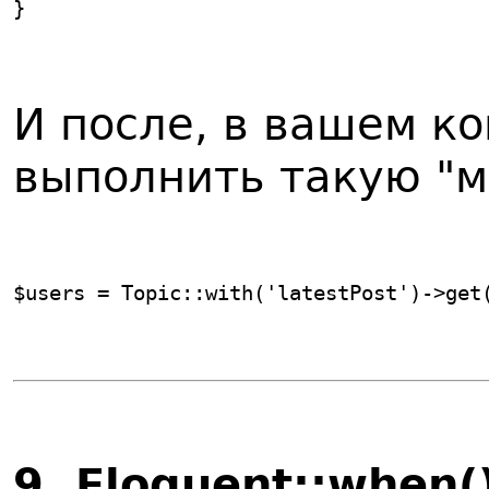
}
И после, в вашем к
выполнить такую "м
$users = Topic::with('latestPost')->get
9
. Eloquent::when()