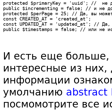
protected $primaryKey = 'uuid'; //  не 
public $incrementing = false; // и не д
protected $perPage = 25; // Да, вы може
const CREATED_AT = 'created_at';
const UPDATED_AT = 'updated_at'; // Да,
public $timestamps = false; // или не и
И есть еще больше,
интересные из них,
информации ознаком
умолчанию
abstract
посмомотрите все и