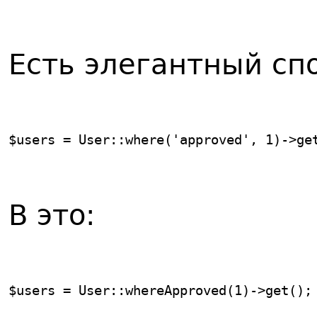
Есть элегантный спо
$users = User::where('approved', 1)->ge
В это:
$users = User::whereApproved(1)->get();