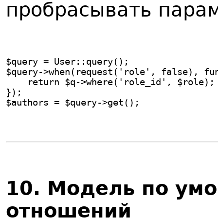
пробрасывать пара
$query = User::query();
$query->when(request('role', false), fu
    return $q->where('role_id', $role);
});
$authors = $query->get();
1
0. Модель по ум
отношений