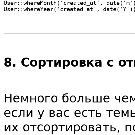
User::whereMonth('created_at', date('m'
User::whereYear('created_at', date('Y')
8
. Сортировка с 
Немного больше чем
если у вас есть тем
их отсортировать, 