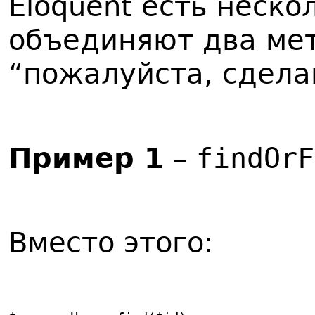
Eloquent есть неск
объединяют два ме
“пожалуйста, сделай
Пример 1
–
findOrF
Вместо этого: