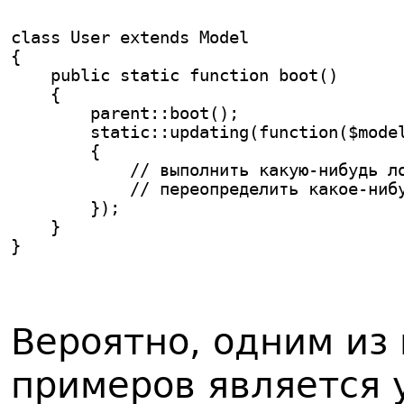
class User extends Model
{
    public static function boot()
    {
        parent::boot();
        static::updating(function($mode
        {
            // выполнить какую-нибудь л
            // переопределить какое-ниб
        });
    }
}
Вероятно, одним из
примеров является 