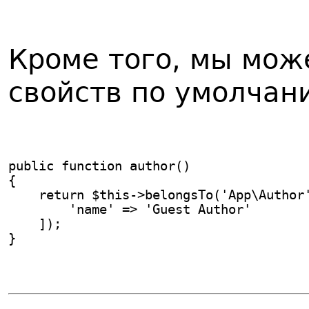
Кроме того, мы мож
свойств по умолчан
public function author()
{
    return $this->belongsTo('App\Author
        'name' => 'Guest Author'
    ]);
}