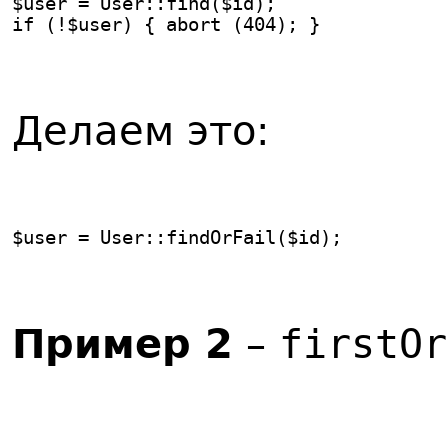
$user = User::find($id);
if (!$user) { abort (404); }
Делаем это:
$user = User::findOrFail($id);
Пример 2
–
firstOr