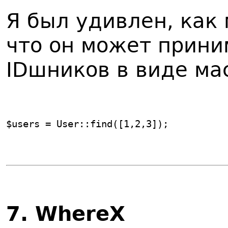
Я был удивлен, как 
что он может прини
IDшников в виде ма
$users = User::find([1,2,3]);
7
. WhereX