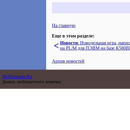
На главную
Еще в этом разделе:
<
Новости
: Новодельная игра, напи
на PL/M для ПЭВМ на базе К580
Архив новостей
WebHamster.Ru
Домик любопытного хомячка