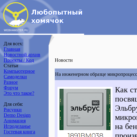
Для всех:
Главная
Новостной архив
Проекты / Код
Новости
Статьи
Компьютерное
На инженерном образце микропроцес
Самоделки
Разное
Форум
Как ст
Это что такое?
посвя
Для себя:
Эльбр
Рисунки
Demo Design
микро
Анимация
на бе
Игроделанье
Гостевая книга
произ