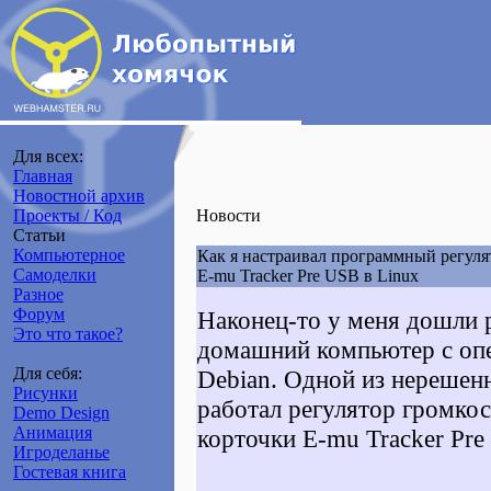
Для всех:
Главная
Новостной архив
Проекты / Код
Новости
Статьи
Компьютерное
Как я настраивал программный регуля
Самоделки
E-mu Tracker Pre USB в Linux
Разное
Форум
Наконец-то у меня дошли 
Это что такое?
домашний компьютер с оп
Для себя:
Debian. Одной из нерешен
Рисунки
работал регулятор громко
Demo Design
Анимация
корточки E-mu Tracker Pre
Игроделанье
Гостевая книга