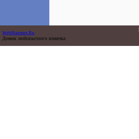
WebHamster.Ru
Домик любопытного хомячка