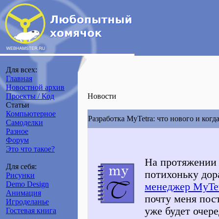
Для всех:
Главная
Новостной архив
Проекты / Код
Новости
Статьи
Компьютерное
Разработка MyTetra: что нового и когд
Самоделки
Разное
Форум
Это что такое?
На протяжении 
Для себя:
потихоньку до
Рисунки
Demo Design
менеджер MyTe
Анимация
почту меня пос
Игроделанье
уже будет очер
Гостевая книга