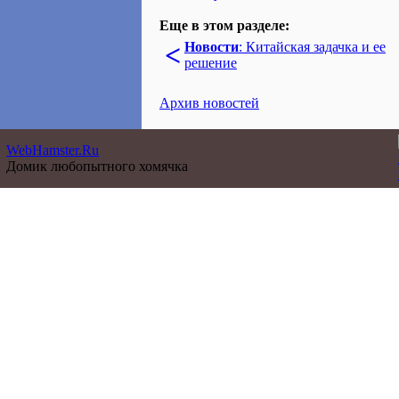
Еще в этом разделе:
<
Новости
: Китайская задачка и ее
решение
Архив новостей
WebHamster.Ru
Домик любопытного хомячка