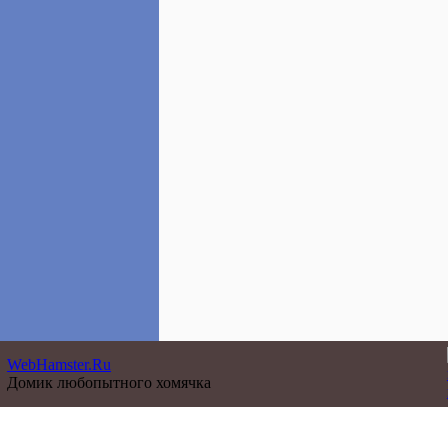
WebHamster.Ru
Домик любопытного хомячка