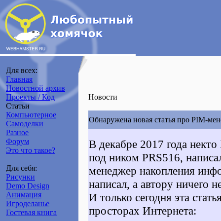
Для всех:
Главная
Новостной архив
Проекты / Код
Новости
Статьи
Компьютерное
Обнаружена новая статья про PIM-мен
Самоделки
Разное
Форум
В декабре 2017 года нект
Это что такое?
под ником PRS516, написа
Для себя:
менеджер накопления ин
Рисунки
написал, а автору ничего н
Demo Design
Анимация
И только сегодня эта стат
Игроделанье
просторах Интернета:
Гостевая книга