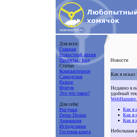
Для всех:
Главная
Новостной архив
Проекты / Код
Новости
Статьи
Компьютерное
Как я искал 
Самоделки
Разное
Форум
Недавно я на
Это что такое?
удобный тек
WebHamster
Для себя:
Как я 
Рисунки
Как я 
Demo Design
Как я 
Анимация
Игроделанье
Небольшая а
Гостевая книга