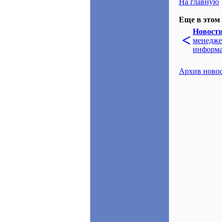
На главную
Еще в этом 
Новост
<
менедже
информа
Архив ново