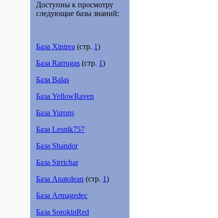
Доступны к просмотру
следующие базы знаний:
База Xintrea
(стр.
1
)
База Rarrugas
(стр.
1
)
База Balas
База YellowRaven
База Yurons
База Lesnik757
База Shandor
База Sirrichar
База Anatolean
(стр.
1
)
База Аrmagedec
База SorokinRed