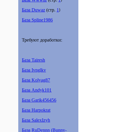
)
База Duwaz
(стр.
1
)
База Spline1986
Требуют доработки:
База Tairesh
База Ivnglkv
База Kolyag87
База Andyk101
База Garik456456
База Harpokrat
База SalexIzyh
База RuDennn (Bunny-