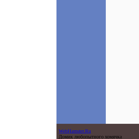
WebHamster.Ru
Домик любопытного хомячка